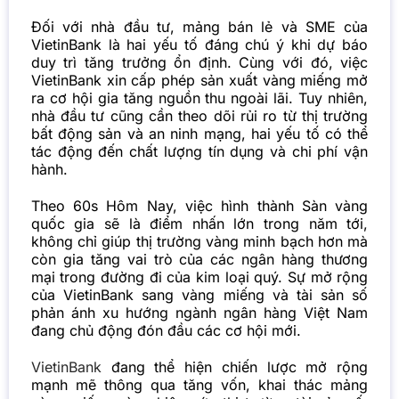
Đối với nhà đầu tư, mảng bán lẻ và SME của
VietinBank là hai yếu tố đáng chú ý khi dự báo
duy trì tăng trưởng ổn định. Cùng với đó, việc
VietinBank xin cấp phép sản xuất vàng miếng mở
ra cơ hội gia tăng nguồn thu ngoài lãi. Tuy nhiên,
nhà đầu tư cũng cần theo dõi rủi ro từ thị trường
bất động sản và an ninh mạng, hai yếu tố có thể
tác động đến chất lượng tín dụng và chi phí vận
hành.
Theo 60s Hôm Nay, việc hình thành Sàn vàng
quốc gia sẽ là điểm nhấn lớn trong năm tới,
không chỉ giúp thị trường vàng minh bạch hơn mà
còn gia tăng vai trò của các ngân hàng thương
mại trong đường đi của kim loại quý. Sự mở rộng
của VietinBank sang vàng miếng và tài sản số
phản ánh xu hướng ngành ngân hàng Việt Nam
đang chủ động đón đầu các cơ hội mới.
VietinBank
đang thể hiện chiến lược mở rộng
mạnh mẽ thông qua tăng vốn, khai thác mảng