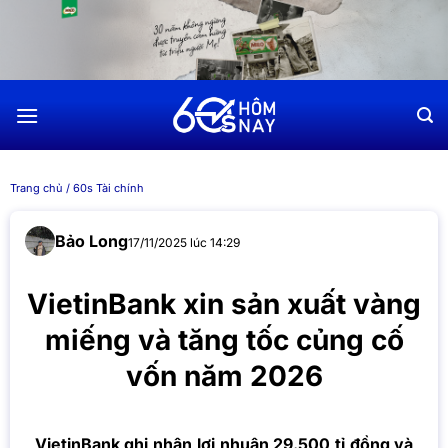
Chuyển
đến
nội
dung
Trang chủ
/
60s Tài chính
Bảo Long
17/11/2025 lúc 14:29
VietinBank xin sản xuất vàng
miếng và tăng tốc củng cố
vốn năm 2026
VietinBank ghi nhận lợi nhuận 29.500 tỉ đồng và