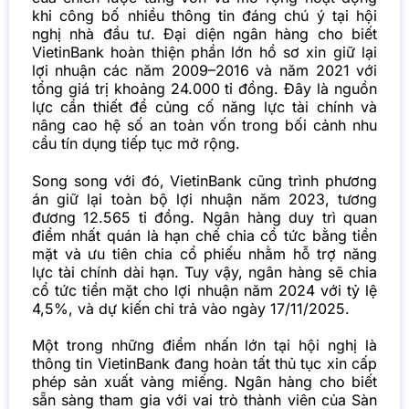
khi công bố nhiều thông tin đáng chú ý tại hội
nghị nhà đầu tư. Đại diện ngân hàng cho biết
VietinBank hoàn thiện phần lớn hồ sơ xin giữ lại
lợi nhuận các năm 2009–2016 và năm 2021 với
tổng giá trị khoảng 24.000 tỉ đồng. Đây là nguồn
lực cần thiết để củng cố năng lực tài chính và
nâng cao hệ số an toàn vốn trong bối cảnh nhu
cầu tín dụng tiếp tục mở rộng.
Song song với đó, VietinBank cũng trình phương
án giữ lại toàn bộ lợi nhuận năm 2023, tương
đương 12.565 tỉ đồng. Ngân hàng duy trì quan
điểm nhất quán là hạn chế chia cổ tức bằng tiền
mặt và ưu tiên chia cổ phiếu nhằm hỗ trợ năng
lực tài chính dài hạn. Tuy vậy, ngân hàng sẽ chia
cổ tức tiền mặt cho lợi nhuận năm 2024 với tỷ lệ
4,5%, và dự kiến chi trả vào ngày 17/11/2025.
Một trong những điểm nhấn lớn tại hội nghị là
thông tin VietinBank đang hoàn tất thủ tục xin cấp
phép sản xuất vàng miếng. Ngân hàng cho biết
sẵn sàng tham gia với vai trò thành viên của Sàn