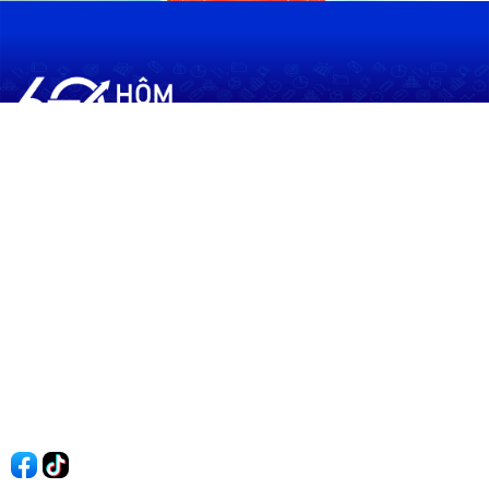
60shomnay.vn là trang mạng xã hội
chia sẻ thông tin hữu ích về xu hướng
tài chính, kinh doanh
Thông Tin
Điều khoản sử dụng
Quy Định Viết Bài
Liên hệ
Quảng cáo