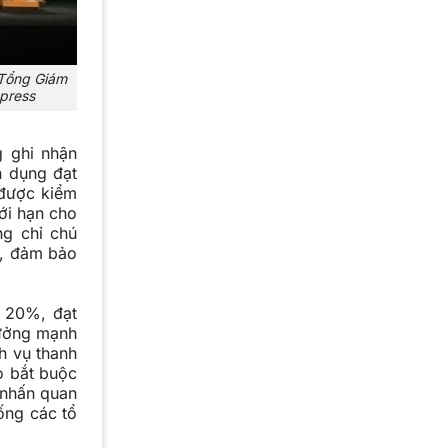
 Tổng Giám
press
g ghi nhận
n dụng đạt
 được kiểm
ới hạn cho
g chỉ chú
u, đảm bảo
g 20%, đạt
rưởng mạnh
h vụ thanh
o bắt buộc
 nhấn quan
hống các tổ