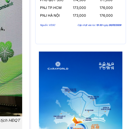
PNJ TP.HCM
173,000
176,000
PNJ HÀ NỘI
173,000
176,000
Nguồn: VDSC
Cập nhật vào lúc
13:33
ngày
26/01/2026
 tịch HĐQT