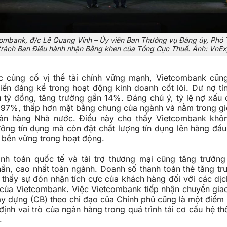
combank, đ/c Lê Quang Vinh – Ủy viên Ban Thường vụ Đảng ủy, Phó
trách Ban Điều hành nhận Bằng khen của Tổng Cục Thuế. Ảnh: VnEx
c củng cố vị thế tài chính vững mạnh, Vietcombank cũn
iến đáng kể trong hoạt động kinh doanh cốt lõi. Dư nợ tí
ệu tỷ đồng, tăng trưởng gần 14%. Đáng chú ý, tỷ lệ nợ xấu
.97%, thấp hơn mặt bằng chung của ngành và nằm trong gi
ân hàng Nhà nước. Điều này cho thấy Vietcombank khôn
ưởng tín dụng mà còn đặt chất lượng tín dụng lên hàng đầ
 bền vững trong hoạt động.
nh toán quốc tế và tài trợ thương mại cũng tăng trưởn
hần, cao nhất toàn ngành. Doanh số thanh toán thẻ tăng t
thấy sự đón nhận tích cực của khách hàng đối với các dịc
i của Vietcombank. Việc Vietcombank tiếp nhận chuyển gia
y dựng (CB) theo chỉ đạo của Chính phủ cũng là một điểm
định vai trò của ngân hàng trong quá trình tái cơ cấu hệ t
g.