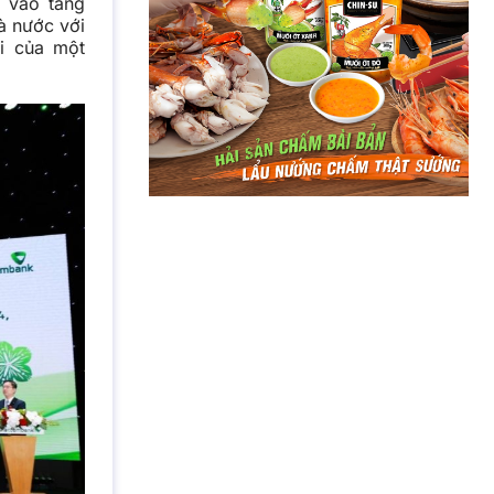
g vào tăng
à nước với
ội của một