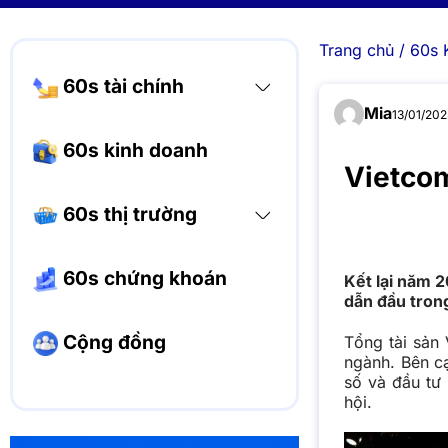
Trang chủ
/
60s 
60s tài chính
Mia
13/01/202
60s kinh doanh
Vietco
60s thị trường
60s chứng khoán
Kết lại năm 
dẫn đầu tron
Cộng đồng
Tổng tài sản 
ngành. Bên c
số và đầu tư 
hội.