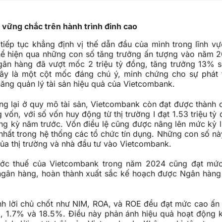
vững chắc trên hành trình đỉnh cao
iếp tục khẳng định vị thế dẫn đầu của mình trong lĩnh vực
hể hiện qua những con số tăng trưởng ấn tượng vào năm 
ngân hàng đã vượt mốc 2 triệu tỷ đồng, tăng trưởng 13% s
y là một cột mốc đáng chú ý, minh chứng cho sự phát 
ăng quản lý tài sản hiệu quả của Vietcombank.
ng lại ở quy mô tài sản, Vietcombank còn đạt được thành 
 vốn, với số vốn huy động từ thị trường I đạt 1.53 triệu tỷ
ng kỳ năm trước. Vốn điều lệ cũng được nâng lên mức kỷ 
nhất trong hệ thống các tổ chức tín dụng. Những con số nà
của thị trường và nhà đầu tư vào Vietcombank.
ước thuế của Vietcombank trong năm 2024 cũng đạt mức
ngân hàng, hoàn thành xuất sắc kế hoạch được Ngân hàn
nh lời chủ chốt như NIM, ROA, và ROE đều đạt mức cao ấn 
%, 1.7% và 18.5%. Điều này phản ánh hiệu quả hoạt động 