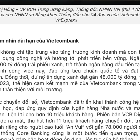
ị Hồng – UV BCH Trung ương Đảng, Thống đốc NHNN VN (thứ 4 từ t
đua của NHNN và Bằng khen Thống đốc cho 04 đơn vị của Vietcomb
VnExprexx
ầm nhìn dài hạn của Vietcombank
không chỉ tập trung vào tăng trưởng kinh doanh mà còn 
p dụng công nghệ và hướng tới phát triển bền vững. Ng
00 tỷ đồng trái phiếu xanh, trở thành ngân hàng đầu tiên t
ành công việc này, đáp ứng tiêu chuẩn quốc tế và đạt
. Đồng thời, dư nợ tín dụng xanh đạt gần 48.000 tỷ đồng,
023, thể hiện cam kết mạnh mẽ của Vietcombank trong vi
 thân thiện với môi trường.
c chuyển đổi số, Vietcombank đã triển khai thành công hệ
ắc học, đáp ứng quy định của Ngân hàng Nhà nước và man
n, tiện lợi cho hơn 10 triệu khách hàng. Phiên bản VCB Di
ợc ra mắt, thu hút hơn 11 triệu khách hàng chuyển đổi, t
h riêng cho người cao tuổi “An Vui” với gần 78.000 người 
thống Core Banking cũng là một bước tiến quan trọng,
ng và đảm bảo hoạt động ổn định, liên tục của hệ thống.