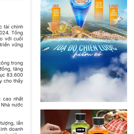
 tài chính
2024. Tổng
o với cuối
triển vững
công trong
 đồng, tăng
lục 83.600
y cho thấy
 cao nhất
g Nhà nước
tượng, lần
kinh doanh