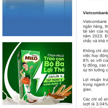
Vietcombank 
Vietcombank t
ngân hàng, t
tài sản của 
năm 2023. Đâ
chắc và khả n
Không chỉ dừ
việc huy động
8% so với cù
tỷ đồng, cao 
sự tin tưởng 
Lợi nhuận tr
trong ngành 
giao.
Các chỉ số si
lượt là 3.04