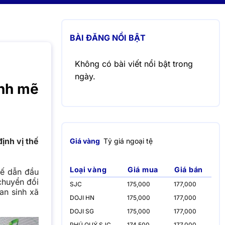
BÀI ĐĂNG NỔI BẬT
Không có bài viết nổi bật trong
ngày.
ạnh mẽ
ịnh vị thế
Giá vàng
Tỷ giá ngoại tệ
Loại vàng
Giá mua
Giá bán
uế dẫn đầu
chuyển đổi
SJC
175,000
177,000
an sinh xã
DOJI HN
175,000
177,000
DOJI SG
175,000
177,000
PHÚ QUÝ SJC
174,500
177,000