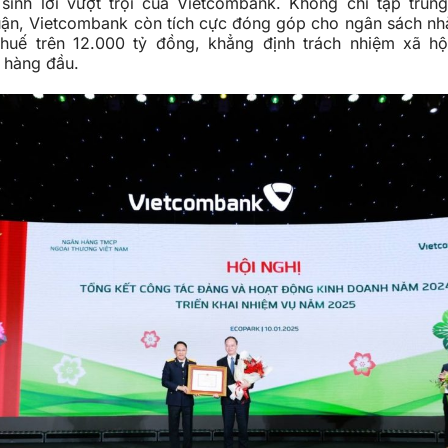
sinh lời vượt trội của Vietcombank. Không chỉ tập trun
huận, Vietcombank còn tích cực đóng góp cho ngân sách nh
thuế trên 12.000 tỷ đồng, khẳng định trách nhiệm xã h
 hàng đầu.