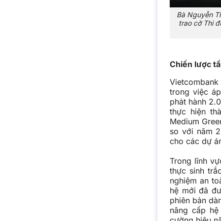
Bà Nguyễn Th
trao cờ Thi 
Chiến lược t
Vietcombank 
trong việc á
phát hành 2.0
thực hiện th
Medium Green
so với năm 2
cho các dự án
Trong lĩnh vự
thực sinh tr
nghiệm an toà
hệ mới đã đư
phiên bản dàn
nâng cấp hệ 
cường hiệu nă