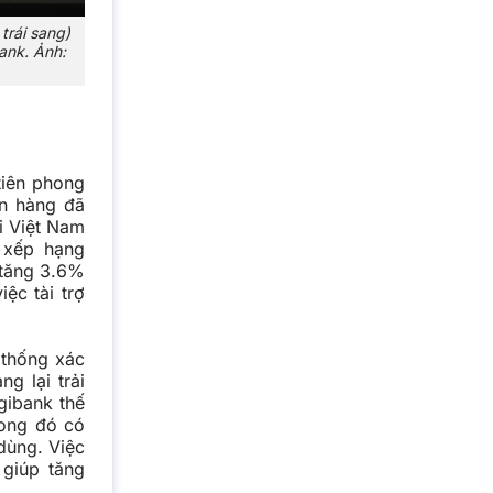
rái sang)
ank. Ảnh:
tiên phong
ân hàng đã
ại Việt Nam
 xếp hạng
 tăng 3.6%
ệc tài trợ
 thống xác
g lại trải
gibank thế
rong đó có
dùng. Việc
 giúp tăng