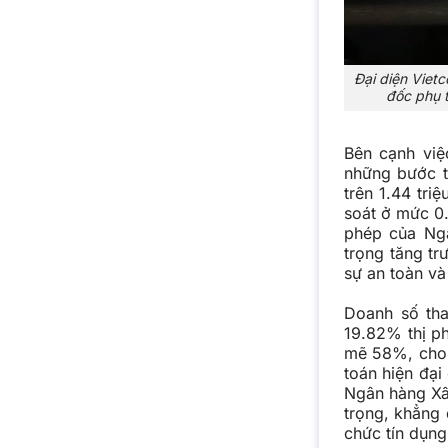
Đại diện Viet
đốc phụ 
Bên cạnh việ
những bước t
trên 1.44 tri
soát ở mức 0
phép của Ng
trọng tăng tr
sự an toàn và
Doanh số tha
19.82% thị p
mẽ 58%, cho 
toán hiện đạ
Ngân hàng Xâ
trọng, khẳng 
chức tín dụn