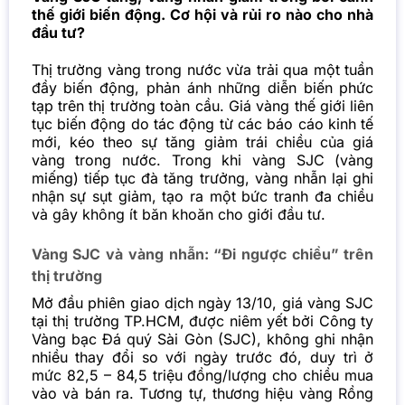
thế giới biến động. Cơ hội và rủi ro nào cho nhà
đầu tư?
Thị trường vàng trong nước vừa trải qua một tuần
đầy biến động, phản ánh những diễn biến phức
tạp trên thị trường toàn cầu. Giá vàng thế giới liên
tục biến động do tác động từ các báo cáo kinh tế
mới, kéo theo sự tăng giảm trái chiều của giá
vàng trong nước. Trong khi vàng SJC (vàng
miếng) tiếp tục đà tăng trưởng, vàng nhẫn lại ghi
nhận sự sụt giảm, tạo ra một bức tranh đa chiều
và gây không ít băn khoăn cho giới đầu tư.
Vàng SJC và vàng nhẫn: “Đi ngược chiều” trên
thị trường
Mở đầu phiên giao dịch ngày 13/10, giá vàng SJC
tại thị trường TP.HCM, được niêm yết bởi Công ty
Vàng bạc Đá quý Sài Gòn (SJC), không ghi nhận
nhiều thay đổi so với ngày trước đó, duy trì ở
mức 82,5 – 84,5 triệu đồng/lượng cho chiều mua
vào và bán ra. Tương tự, thương hiệu vàng Rồng