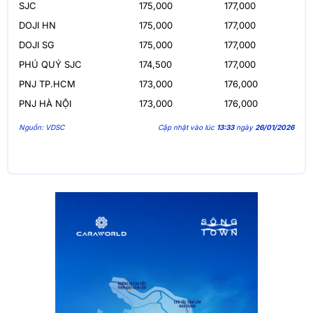
SJC
175,000
177,000
DOJI HN
175,000
177,000
DOJI SG
175,000
177,000
PHÚ QUÝ SJC
174,500
177,000
PNJ TP.HCM
173,000
176,000
PNJ HÀ NỘI
173,000
176,000
Nguồn: VDSC
Cập nhật vào lúc
13:33
ngày
26/01/2026