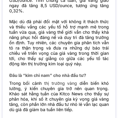
USD/ounce. Tính chung cả tuần, giá vàng giao
ngay đã tăng 8,5 USD/ounce, tương ứng tăng
0,32%.
Mặc dù đã phải đối mặt với không ít thách thức
và thiếu vắng các yếu tố hỗ trợ mạnh mẽ trong
tuần vừa qua, giá vàng thế giới vẫn cho thấy khả
năng phục hồi đáng nể và duy trì đà tăng trưởng
ổn định. Tuy nhiên, các chuyên gia phân tích vẫn
tỏ ra thận trọng và đưa ra những dự báo trái
chiều về triển vọng của giá vàng trong thời gian
tới, cho thấy sự giằng co giữa các yếu tố tác
động lên thị trường kim loại quý này.
Đâu là “kim chỉ nam” cho nhà đầu tư?
Trong bối cảnh
thị trường vàng
diễn biến khó
lường, ý kiến chuyên gia trở nên quan trọng.
Khảo sát hằng tuần của Kitco News cho thấy sự
phân hóa, khi số ít chuyên gia kỳ vọng giá vàng
tăng, còn phần lớn nhà đầu tư nhỏ lẻ vẫn lạc quan
dù giá đã giảm ba tuần liên tiếp.