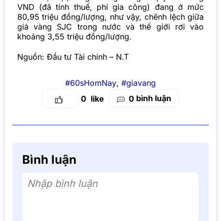
VND (đã tính thuế, phí gia công) đang ở mức
80,95 triệu đồng/lượng, như vậy, chênh lệch giữa
giá vàng SJC trong nước và thế giới rơi vào
khoảng 3,55 triệu đồng/lượng.
Nguồn:
Đầu tư Tài chính
– N.T
#60sHomNay
,
#giavang
bình luận
0
0
Bình luận
Nhập bình luận