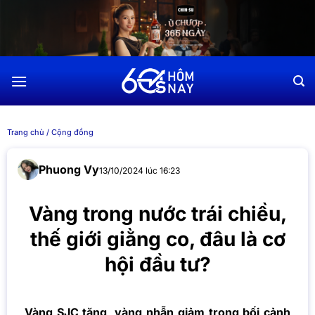
Chuyển
đến
nội
dung
Trang chủ
/
Cộng đồng
Phuong Vy
13/10/2024 lúc 16:23
Vàng trong nước trái chiều,
thế giới giằng co, đâu là cơ
hội đầu tư?
Vàng SJC tăng, vàng nhẫn giảm trong bối cảnh