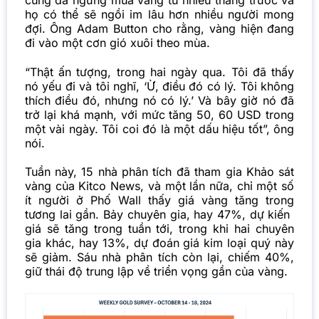
họ có thể sẽ ngồi im lâu hơn nhiều người mong
đợi. Ông Adam Button cho rằng, vàng hiện đang
đi vào một cơn gió xuôi theo mùa.
“Thật ấn tượng, trong hai ngày qua. Tôi đã thấy
nó yếu đi và tôi nghĩ, ‘Ừ, điều đó có lý. Tôi không
thích điều đó, nhưng nó có lý.’ Và bây giờ nó đã
trở lại khá mạnh, với mức tăng 50, 60 USD trong
một vài ngày. Tôi coi đó là một dấu hiệu tốt”, ông
nói.
Tuần này, 15 nhà phân tích đã tham gia Khảo sát
vàng của Kitco News, và một lần nữa, chỉ một số
ít người ở Phố Wall thấy giá vàng tăng trong
tương lai gần. Bảy chuyên gia, hay 47%, dự kiến ​​
giá sẽ tăng trong tuần tới, trong khi hai chuyên
gia khác, hay 13%, dự đoán giá kim loại quý này
sẽ giảm. Sáu nhà phân tích còn lại, chiếm 40%,
giữ thái độ trung lập về triển vọng gần của vàng.