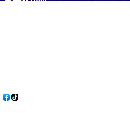
60shomnay.vn là trang mạng xã hội
chia sẻ thông tin hữu ích về xu hướng
tài chính, kinh doanh
Thông Tin
Điều khoản sử dụng
Quy Định Viết Bài
Liên hệ
Quảng cáo
60s Tài chính
60s Kinh doanh