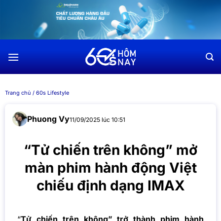
Chuyển
đến
nội
dung
Trang chủ
/
60s Lifestyle
Phuong Vy
11/09/2025 lúc 10:51
“Tử chiến trên không” mở
màn phim hành động Việt
chiếu định dạng IMAX
“
Tử chiến trên không” trở thành phim hành