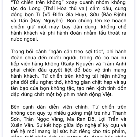
“Tử chiến trên không”
xoay quanh nhóm không
tặc do Long (Thái Hòa thủ vai) cầm đầu, cùng
đồng bọn Tí (Võ Điền Gia Huy), Sửu (Bảo Định)
và Dần (Ray Nguyễn). Bọn chúng lên kế hoạch
chiếm giữ một máy bay dân dụng, khống chế
hành khách và phi hành đoàn nhằm tẩu thoát ra
nước ngoài.
Trong bối cảnh “ngàn cân treo sợi tóc”, phi hành
đoàn chưa đến mười người, trong đó có hai nữ
tiếp viên hàng không (Kaity Nguyễn và Trâm Anh)
phải chiến đấu quyết liệt để bảo vệ tính mạng
hành khách. Tử chiến trên không tái hiện những
pha đối đầu nghẹt thở, không gian chật hẹp và sự
tàn bạo của bọn không tặc, tạo nên kịch tính dồn
dập đúng chất một bộ phim hành động Việt.
Bên cạnh dàn diễn viên chính, Tử chiến trên
không còn quy tụ nhiều gương mặt trẻ như Thanh
Sơn, Trần Ngọc Vàng, Ma Ran Đô, Lợi Trần và
Xuân Văn. Sự kết hợp giữa lớp nghệ sĩ kỳ cựu và
thế hệ mới mang lại sức hút riêng cho tác phẩm,