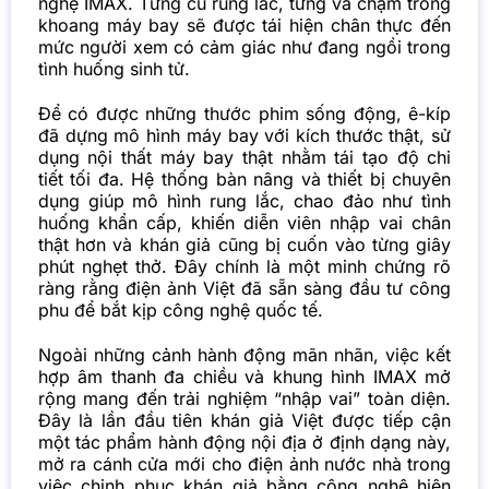
nghệ IMAX. Từng cú rung lắc, từng va chạm trong
khoang máy bay sẽ được tái hiện chân thực đến
mức người xem có cảm giác như đang ngồi trong
tình huống sinh tử.
Để có được những thước phim sống động, ê-kíp
đã dựng mô hình máy bay với kích thước thật, sử
dụng nội thất máy bay thật nhằm tái tạo độ chi
tiết tối đa. Hệ thống bàn nâng và thiết bị chuyên
dụng giúp mô hình rung lắc, chao đảo như tình
huống khẩn cấp, khiến diễn viên nhập vai chân
thật hơn và khán giả cũng bị cuốn vào từng giây
phút nghẹt thở. Đây chính là một minh chứng rõ
ràng rằng điện ảnh Việt đã sẵn sàng đầu tư công
phu để bắt kịp công nghệ quốc tế.
Ngoài những cảnh hành động mãn nhãn, việc kết
hợp âm thanh đa chiều và khung hình IMAX mở
rộng mang đến trải nghiệm “nhập vai” toàn diện.
Đây là lần đầu tiên khán giả Việt được tiếp cận
một tác phẩm hành động nội địa ở định dạng này,
mở ra cánh cửa mới cho điện ảnh
nước nhà trong
việc chinh phục khán giả bằng công nghệ hiện