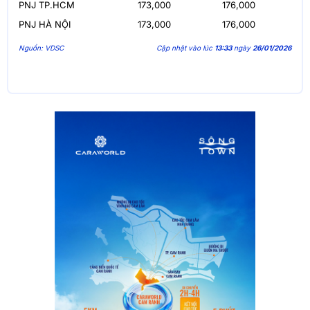
PNJ TP.HCM
173,000
176,000
PNJ HÀ NỘI
173,000
176,000
Nguồn: VDSC
Cập nhật vào lúc
13:33
ngày
26/01/2026