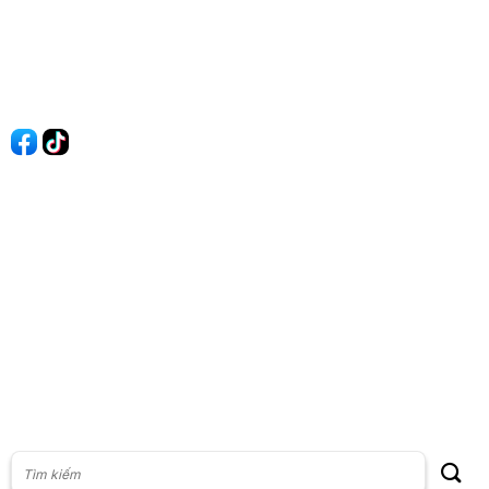
Quy Định Viết Bài
Liên hệ
Quảng cáo
60s Tài chính
60s Kinh doanh
60s Thị trường
60s Chứng khoán
Cộng đồng