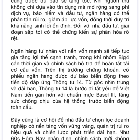
cũng được dự báo sẽ tăng tốc.
Khi nguồn thu
không chỉ dựa vào tín dụng mà mở rộng sang phí
dịch vụ, bảo hiểm và đầu tư, ngân hàng có thể
phân tán rủi ro, giảm áp lực vốn, đồng thời duy trì
khả năng sinh lời ổn định. Đối với nhà đầu tư, giai
đoạn sắp tới có thể chứng kiến sự phân hóa rõ
rệt.
Ngân hàng tư nhân với nền vốn mạnh sẽ tiếp tục
gia tăng lợi thế cạnh tranh, trong khi nhóm Big4
cần thời gian và chính sách hỗ trợ để hoàn tất tái
cơ cấu vốn. Trên thị trường chứng khoán, cổ
phiếu ngân hàng được dự báo biến động theo
tiến độ đáp ứng Thông tư 14. Từ góc nhìn trung
và dài hạn, Thông tư 14 là bước đi tất yếu để Việt
Nam tiến gần hơn với chuẩn mực Basel III, tăng
sức chống chịu của hệ thống trước biến động
toàn cầu.
Đây cũng là cơ hội để nhà đầu tư chọn lọc doanh
nghiệp có nền tảng vốn vững vàng, quản trị rủi ro
hiệu quả và chiến lược phát triển dài hạn. Như
60s Hôm Nay nhận định, chính sách mới không