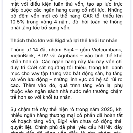
mặt với điều kiện tuân thủ vốn, tạo áp lực trực
tiếp buộc các ngân hàng củng cố nội lực. Những
bộ đệm vốn mới có thể nâng CAR tối thiểu lên
10,5% trong vòng 4 năm, đòi hỏi toàn hệ thống
phải tăng tốc bổ sung vốn.
Thách thức lớn với Big4 và lợi thế khối tư nhân
Thông tư 14 đặt nhóm Big4 – gồm Vietcombank,
VietinBank, BIDV và Agribank – vào tình thế khó
khăn hơn cả. Các ngân hàng này lâu nay vốn chỉ
duy trì CAR sát ngưỡng tối thiểu, trong khi danh
mục cho vay tập trung vào bất động sản, hạ tầng
và vốn lưu động – những lĩnh vực có hệ số rủi ro
cao. Thêm vào đó, quá trình tăng vốn lại phụ
thuộc vào ngân sách nhà nước nên thường chậm
trễ hơn so với khối tư nhân.
Sự chậm trễ này thể hiện rõ trong năm 2025, khi
nhiều ngân hàng thương mại cổ phần đã hoàn tất
kế hoạch tăng vốn, Big4 vẫn chưa có động thái
quyết liệt. Chính phủ đã phải yêu cầu NHNN đẩy
nhanh tiến độ tăng vốn điều lệ cho nhóm này.