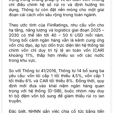
chỉ điều chỉnh hệ số rủi ro và định hướng tín
dụng, Thông tư còn đặt nền móng cho một giai
đoạn cải cách vốn sâu rộng trong toàn ngành.
Theo ước tính của FiinRatings, nhu cầu vốn cho
hạ tầng, năng lượng và logistics giai đoạn 2025 –
2030 có thể lên tới 40 – 50 tỉ USD mỗi năm.
Trong bối cảnh ngân hàng vẫn là kênh cung ứng
vốn chủ đạo, áp lực dồn trực diện lên hệ thống tài
chính vốn chỉ duy trì tỷ lệ an toàn vốn (CAR)
khoảng 11%, thấp hơn nhiều so với các nước
trong khu vực.
So với Thông tư 41/2016, Thông tư 14 bổ sung ba
yêu cầu: vốn lõi cấp 1 tối thiểu 4,5%, vốn cấp 1
tối thiểu 6% và CAR tối thiểu 8%. Đồng thời, quy
định mới đưa vào khái niệm ngân hàng quan
trọng với hệ thống (D-SIB), buộc nhóm này duy
trì bộ đệm vốn bổ sung để giảm thiểu rủi ro lan
truyền.
Đặc biệt, NHNN gắn việc chia cổ tức bằng tiền