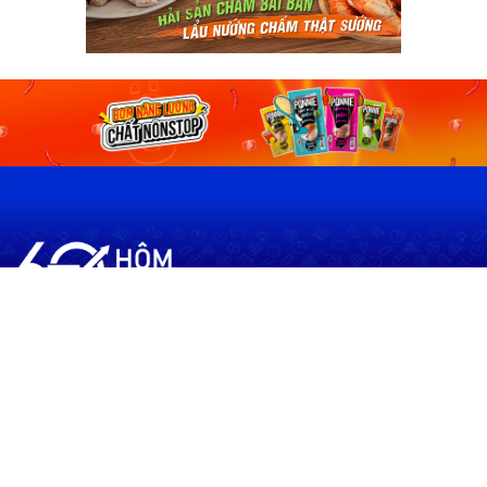
60shomnay.vn là trang mạng xã hội
chia sẻ thông tin hữu ích về xu hướng
tài chính, kinh doanh
Thông Tin
Điều khoản sử dụng