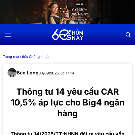
Chuyển
đến
nội
dung
Trang chủ
/
60s Chứng khoán
Bảo Long
30/09/2025 lúc 17:14
Thông tư 14 yêu cầu CAR
10,5% áp lực cho Big4 ngân
hàng
Thông tư 14/2025/TT-NHNN đặt ra yêu cầu vốn