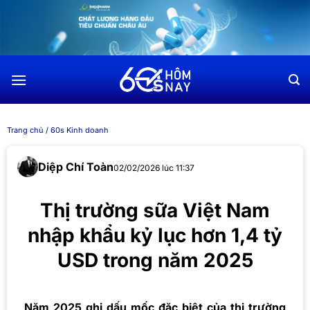
Chuyển
đến
nội
dung
Trang chủ
/
60s Kinh doanh
Diệp Chí Toàn
02/02/2026 lúc 11:37
Thị trường sữa Việt Nam
nhập khẩu kỷ lục hơn 1,4 tỷ
USD trong năm 2025
Năm 2025 ghi dấu mốc đặc biệt của thị trường