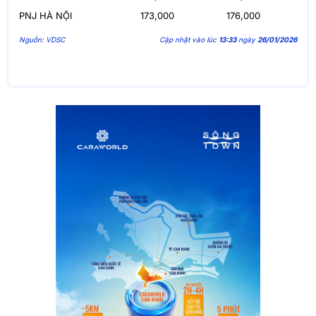
PNJ HÀ NỘI
173,000
176,000
Nguồn: VDSC
Cập nhật vào lúc
13:33
ngày
26/01/2026