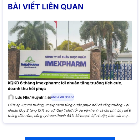
BÀI VIẾT LIÊN QUAN
KQKD 6 tháng Imexpharm: lợi nhuận tăng trưởng tích cực,
doanh thu hồi phục
60s Kinh doanh
Lưu Như Huỳnh
14:46
Giữa áp lực thị trường, Imexpharm từng bước phục hồi đà tăng trưởng. Lợi
nhuận Quý 2 tăng 15% so với Quý 1 nhờ tối ưu vận hành và chi phí. Lũy kế 6
tháng đầu năm, công ty hoàn thành 44% kế hoạch lợi nhuận, bám sát mục
tiêu cả năm. Theo Báo cáo