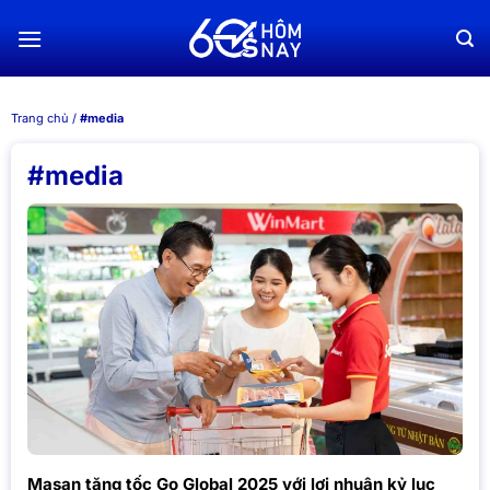
Chuyển
đến
nội
dung
Trang chủ
/
#media
#media
Masan tăng tốc Go Global 2025 với lợi nhuận kỷ lục