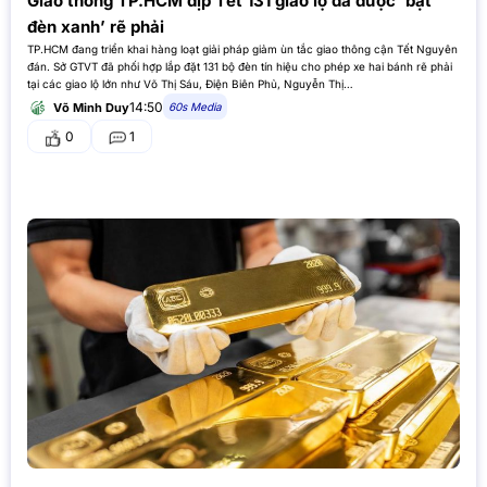
Giao thông TP.HCM dịp Tết 131 giao lộ đã được ‘bật
đèn xanh’ rẽ phải
TP.HCM đang triển khai hàng loạt giải pháp giảm ùn tắc giao thông cận Tết Nguyên
đán. Sở GTVT đã phối hợp lắp đặt 131 bộ đèn tín hiệu cho phép xe hai bánh rẽ phải
tại các giao lộ lớn như Võ Thị Sáu, Điện Biên Phủ, Nguyễn Thị…
14:50
60s Media
Võ Minh Duy
0
1