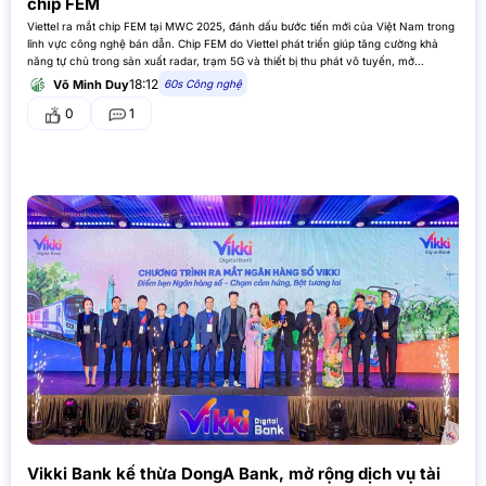
chip FEM
Viettel ra mắt chip FEM tại MWC 2025, đánh dấu bước tiến mới của Việt Nam trong
lĩnh vực công nghệ bán dẫn. Chip FEM do Viettel phát triển giúp tăng cường khả
năng tự chủ trong sản xuất radar, trạm 5G và thiết bị thu phát vô tuyến, mở…
18:12
60s Công nghệ
Võ Minh Duy
0
1
Vikki Bank kế thừa DongA Bank, mở rộng dịch vụ tài