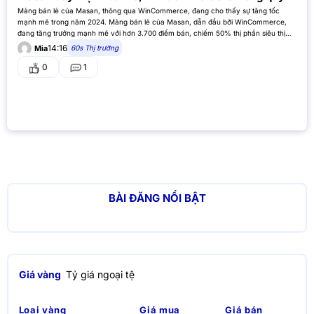
Mảng bán lẻ của Masan, thông qua WinCommerce, đang cho thấy sự tăng tốc
mạnh mẽ trong năm 2024. Mảng bán lẻ của Masan, dẫn đầu bởi WinCommerce,
đang tăng trưởng mạnh mẽ với hơn 3.700 điểm bán, chiếm 50% thị phần siêu thị
hiện đại. Hệ thống logistics Supra…
14:16
60s Thị trường
Mia
0
1
BÀI ĐĂNG NỔI BẬT
Giá vàng
Tỷ giá ngoại tệ
Loại vàng
Giá mua
Giá bán