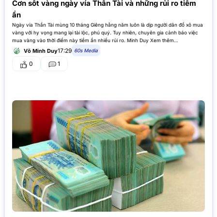
Cơn sốt vàng ngày vía Thần Tài và những rủi ro tiềm
ẩn
Ngày vía Thần Tài mùng 10 tháng Giêng hằng năm luôn là dịp người dân đổ xô mua
vàng với hy vọng mang lại tài lộc, phú quý. Tuy nhiên, chuyên gia cảnh báo việc
mua vàng vào thời điểm này tiềm ẩn nhiều rủi ro. Minh Duy Xem thêm…
17:29
60s Media
Võ Minh Duy
0
1