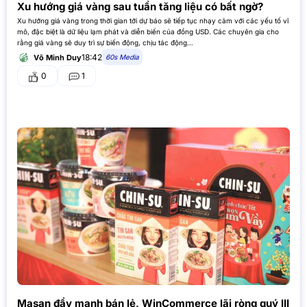
Xu hướng giá vàng sau tuần tăng liệu có bất ngờ?
Xu hướng giá vàng trong thời gian tới dự báo sẽ tiếp tục nhạy cảm với các yếu tố vĩ
mô, đặc biệt là dữ liệu lạm phát và diễn biến của đồng USD. Các chuyên gia cho
rằng giá vàng sẽ duy trì sự biến động, chịu tác động…
18:42
60s Media
Võ Minh Duy
0
1
Masan đẩy mạnh bán lẻ, WinCommerce lãi ròng quý III