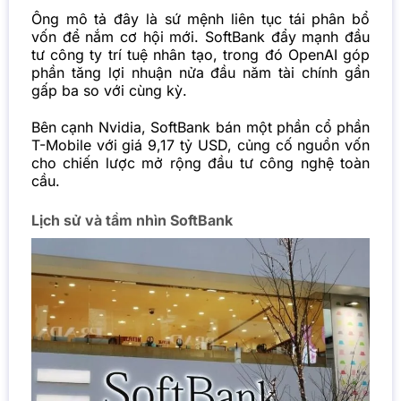
Ông mô tả đây là sứ mệnh liên tục tái phân bổ
vốn để nắm cơ hội mới. SoftBank đẩy mạnh đầu
tư công ty trí tuệ nhân tạo, trong đó OpenAI góp
phần tăng lợi nhuận nửa đầu năm tài chính gần
gấp ba so với cùng kỳ.
Bên cạnh Nvidia, SoftBank bán một phần cổ phần
T-Mobile với giá 9,17 tỷ USD, củng cố nguồn vốn
cho chiến lược mở rộng đầu tư công nghệ toàn
cầu.
Lịch sử và tầm nhìn SoftBank