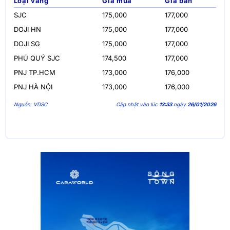
Loại vàng
Giá mua
Giá bán
SJC
175,000
177,000
DOJI HN
175,000
177,000
DOJI SG
175,000
177,000
PHÚ QUÝ SJC
174,500
177,000
PNJ TP.HCM
173,000
176,000
PNJ HÀ NỘI
173,000
176,000
Nguồn: VDSC
Cập nhật vào lúc
13:33
ngày
26/01/2026