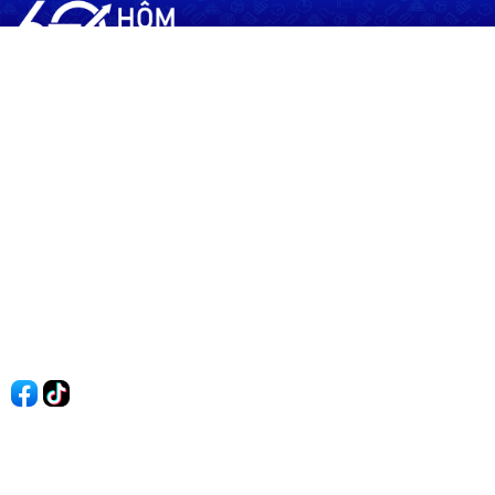
60shomnay.vn là trang mạng xã hội
chia sẻ thông tin hữu ích về xu hướng
tài chính, kinh doanh
Thông Tin
Điều khoản sử dụng
Quy Định Viết Bài
Liên hệ
Quảng cáo
60s Tài chính
60s Kinh doanh