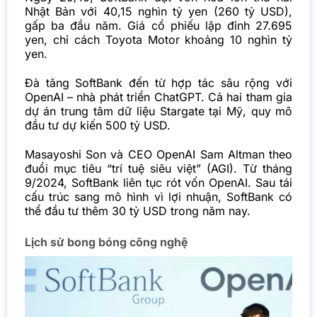
Nhật Bản với 40,15 nghìn tỷ yen (260 tỷ USD),
gấp ba đầu năm. Giá cổ phiếu lập đỉnh 27.695
yen, chỉ cách Toyota Motor khoảng 10 nghìn tỷ
yen.
Đà tăng SoftBank đến từ hợp tác sâu rộng với
OpenAI
– nhà phát triển ChatGPT. Cả hai tham gia
dự án trung tâm dữ liệu Stargate tại Mỹ, quy mô
đầu tư dự kiến 500 tỷ USD.
Masayoshi Son và CEO OpenAI Sam Altman theo
đuổi mục tiêu “trí tuệ siêu việt” (AGI). Từ tháng
9/2024, SoftBank liên tục rót vốn OpenAI. Sau tái
cấu trúc sang mô hình vì lợi nhuận, SoftBank có
thể đầu tư thêm 30 tỷ USD trong năm nay.
Lịch sử bong bóng công nghệ