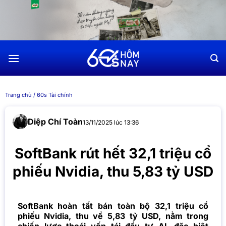
Chuyển
đến
nội
dung
Trang chủ
/
60s Tài chính
Diệp Chí Toàn
13/11/2025 lúc 13:36
SoftBank rút hết 32,1 triệu cổ
phiếu Nvidia, thu 5,83 tỷ USD
SoftBank hoàn tất bán toàn bộ 32,1 triệu cổ
phiếu Nvidia, thu về 5,83 tỷ USD, nằm trong