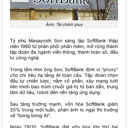
Ảnh: Tài chính plus
Tỷ phú Masayoshi Son sáng lập SoftBank thập
niên 1980 từ phân phối phần mềm, mở rộng thành
tập đoàn đa ngành viễn thông, thanh toán số, đầu
tư công nghệ.
Trong tầm nhìn ông Son, SoftBank định vị “proxy”
cho chi tiêu hạ tầng AI toàn cầu. Tập đoàn chọn
đầu tư chiến lược, nắm cổ phần, xây mạng lưới
liên minh bao trùm chuỗi giá trị từ bán dẫn, trung
tâm dữ liệu, robot đến nền tảng ứng dụng.
Sau tăng trưởng mạnh, vốn hóa SoftBank giảm
20% trong một tuần, phản ánh lo ngại thị trường
về “bong bóng AI”.
Ngày 29/10, SoftBank đạt vốn hóa lớn thứ hai