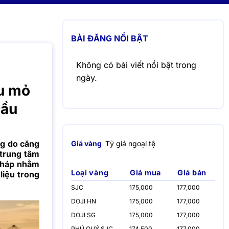
BÀI ĐĂNG NỔI BẬT
Không có bài viết nổi bật trong
ngày.
ầu mỏ
cầu
ng do căng
Giá vàng
Tỷ giá ngoại tệ
 trung tâm
 pháp nhằm
Loại vàng
Giá mua
Giá bán
liệu trong
SJC
175,000
177,000
DOJI HN
175,000
177,000
DOJI SG
175,000
177,000
PHÚ QUÝ SJC
174,500
177,000