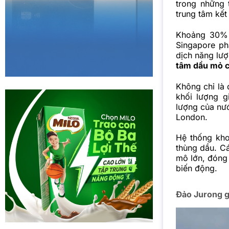
trong những 
trung tâm kết
Khoảng 30% l
Singapore ph
dịch năng lượ
tâm dầu mỏ c
Không chỉ là
khối lượng g
lượng của nướ
London.
Hệ thống kho 
thùng
dầu
. C
mô lớn, đóng 
biến động.
Đảo Jurong g