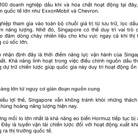
100 doanh nghiệp dầu khí và hóa chất hoạt động tại đâ
n quốc tế lớn như
ExxonMobil
và
Chevron
.
iệp tham gia vào toàn bộ chuỗi giá trị từ lưu trữ, lọc dầ
m năng lượng. Nhờ đó, Singapore có thể duy trì vai trò 
ảo đảm dòng chảy nhiên liệu cho khu vực ngay cả khi thị 
 cú sốc lớn.
ch nhận định đây là thời điểm năng lực vận hành của Sing
hất. Khả năng linh hoạt trong việc điều chỉnh nguồn dầu t
 dự trữ chiến lược giúp quốc gia này duy trì hoạt động ổn 
càng lớn từ nguy cơ gián đoạn nguồn cung
iều lợi thế, Singapore vẫn không tránh khỏi những thách
khủng hoảng năng lượng hiện nay.
ng mối lo lớn nhất là khả năng eo biển Hormuz tiếp tục bị
 Đây là tuyến vận tải chiến lược đối với hoạt động xuất k
 ra thị trường quốc tế.