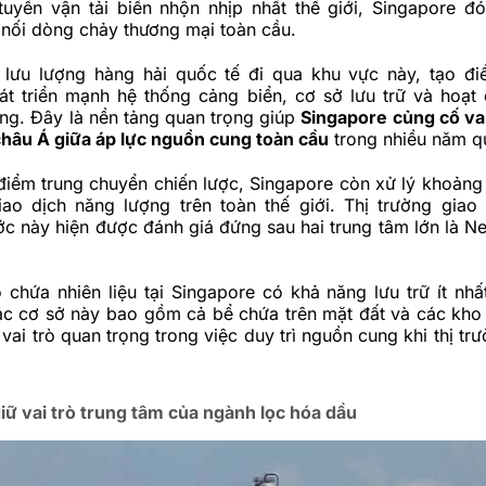
tuyến vận tải biển nhộn nhịp nhất thế giới, Singapore đó
 nối dòng chảy thương mại toàn cầu.
ưu lượng hàng hải quốc tế đi qua khu vực này, tạo đi
át triển mạnh hệ thống cảng biển, cơ sở lưu trữ và hoạt
ng. Đây là nền tảng quan trọng giúp
Singapore củng cố vai
hâu Á giữa áp lực nguồn cung toàn cầu
trong nhiều năm q
 điểm trung chuyển chiến lược, Singapore còn xử lý khoản
iao dịch năng lượng trên toàn thế giới. Thị trường giao
c này hiện được đánh giá đứng sau hai trung tâm lớn là N
chứa nhiên liệu tại Singapore có khả năng lưu trữ ít nhất
ác cơ sở này bao gồm cả bể chứa trên mặt đất và các kh
vai trò quan trọng trong việc duy trì nguồn cung khi thị tr
iữ vai trò trung tâm của ngành lọc hóa dầu