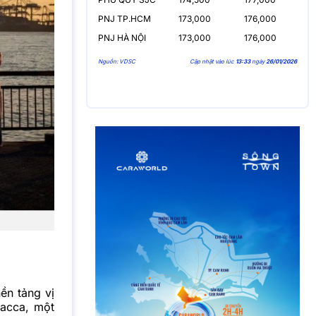
PNJ TP.HCM
173,000
176,000
PNJ HÀ NỘI
173,000
176,000
Nguồn: VDSC
Cập nhật vào lúc
13:33
ngày
26/01/2026
ền tảng vị
lacca, một