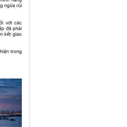
g ngừa rủi
ối với các
ấp đã phải
m kết giao
hiện trong