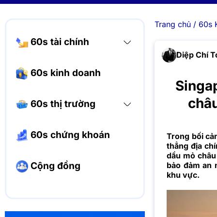
Trang chủ
/
60s 
60s tài chính
Diệp Chí T
60s kinh doanh
Singap
châu
60s thị trường
60s chứng khoán
Trong bối cả
thẳng địa chí
dầu mỏ châu 
Cộng đồng
bảo đảm an n
khu vực.