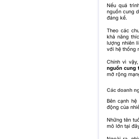
Nếu quá trìn
nguồn cung dầ
đáng kể.
Theo các chu
khả năng thí
lượng nhiên l
với hệ thống 
Chính vì vậy
nguồn cung 
mở rộng mạng
Các doanh ng
Bên cạnh hệ 
động của nhiề
Những tên tu
mô lớn tại đâ
Ngoài ra, nh