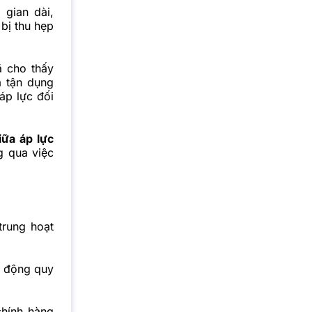
 gian dài,
bị thu hẹp
ã cho thấy
à tận dụng
 áp lực đối
iữa áp lực
g qua việc
trung hoạt
t động quy
chính hàng