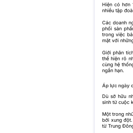
Hiện có hơn 
nhiều tập đoà
Các doanh ngh
phối sản phẩ
trong việc b
mặt với những
Giới phân tí
thể hiện rõ n
cùng hệ thống
ngắn hạn.
Áp lực ngày 
Dù sở hữu nh
sinh từ cuộc 
Một trong nhữ
bởi xung đột.
từ Trung Đông