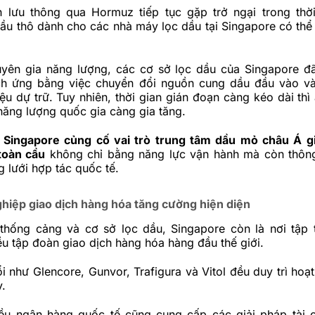
h lưu thông qua Hormuz tiếp tục gặp trở ngại trong thời
u thô dành cho các nhà máy lọc dầu tại Singapore có thể 
yên gia năng lượng, các cơ sở lọc dầu của Singapore đ
ch ứng bằng việc chuyển đổi nguồn cung dầu đầu vào v
iệu dự trữ. Tuy nhiên, thời gian gián đoạn càng kéo dài thì
năng lượng quốc gia càng gia tăng.
,
Singapore củng cố vai trò trung tâm dầu mỏ châu Á g
toàn cầu
không chỉ bằng năng lực vận hành mà còn thôn
 lưới hợp tác quốc tế.
hiệp giao dịch hàng hóa tăng cường hiện diện
thống cảng và cơ sở lọc dầu, Singapore còn là nơi tập 
u tập đoàn giao dịch hàng hóa hàng đầu thế giới.
ổi như
Glencore
,
Gunvor
,
Trafigura
và
Vitol
đều duy trì hoạ
y.
iều ngân hàng quốc tế cũng cung cấp các giải pháp tài 