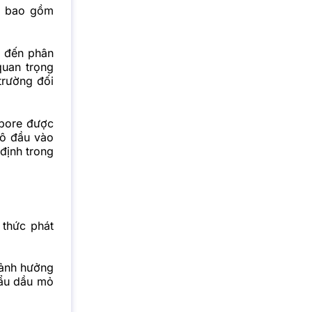
y, bao gồm
u đến phân
quan trọng
trường đối
apore được
hô đầu vào
định trong
 thức phát
 ảnh hưởng
hẩu dầu mỏ