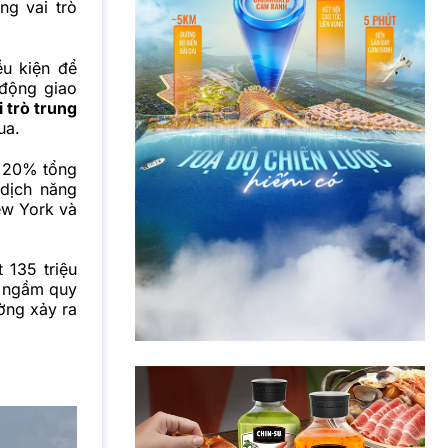
ng vai trò
ều kiện để
 động giao
 trò trung
ua.
g 20% tổng
 dịch năng
ew York và
 135 triệu
o ngầm quy
ường xảy ra