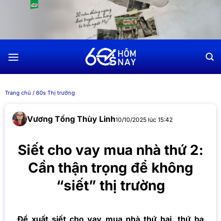
Chuyển
đến
nội
dung
Trang chủ
/
60s Thị trường
Vương Tống Thùy Linh
10/10/2025 lúc 15:42
Siết cho vay mua nhà thứ 2:
Cần thận trọng để không
“siết” thị trường
Đề xuất siết cho vay mua nhà thứ hai, thứ ba