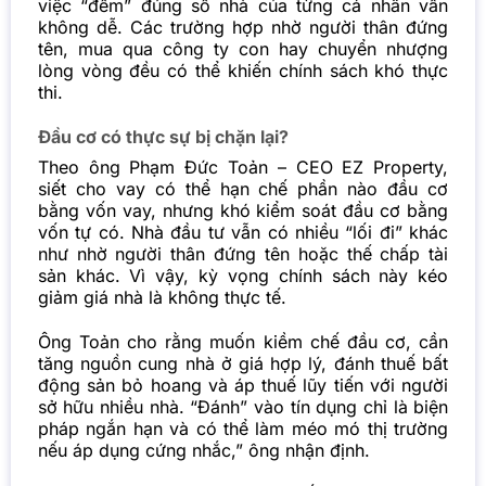
việc “đếm” đúng số nhà của từng cá nhân vẫn
không dễ. Các trường hợp nhờ người thân đứng
tên, mua qua công ty con hay chuyển nhượng
lòng vòng đều có thể khiến chính sách khó thực
thi.
Đầu cơ có thực sự bị chặn lại?
Theo ông Phạm Đức Toản – CEO EZ Property,
siết cho vay có thể hạn chế phần nào đầu cơ
bằng vốn vay, nhưng khó kiểm soát đầu cơ bằng
vốn tự có. Nhà đầu tư vẫn có nhiều “lối đi” khác
như nhờ người thân đứng tên hoặc thế chấp tài
sản khác. Vì vậy, kỳ vọng chính sách này kéo
giảm giá nhà là không thực tế.
Ông Toản cho rằng muốn kiềm chế đầu cơ, cần
tăng nguồn cung nhà ở giá hợp lý, đánh thuế bất
động sản bỏ hoang và áp thuế lũy tiến với người
sở hữu nhiều nhà. “Đánh” vào tín dụng chỉ là biện
pháp ngắn hạn và có thể làm méo mó thị trường
nếu áp dụng cứng nhắc,” ông nhận định.