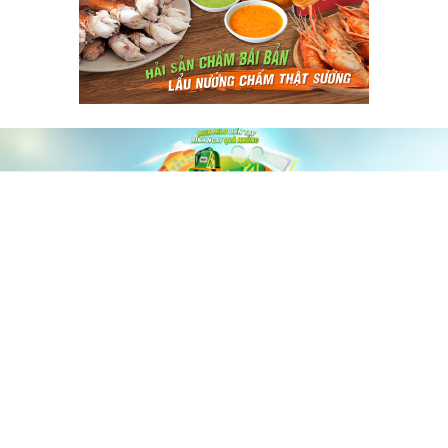
60shomnay.vn là trang mạng xã hội
chia sẻ thông tin hữu ích về xu hướng
tài chính, kinh doanh
Thông Tin