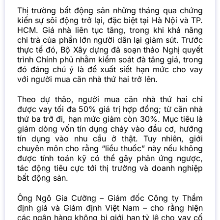
Thị trường bất động sản những tháng qua chứng
kiến sự sôi động trở lại, đặc biệt tại Hà Nội và TP.
HCM. Giá nhà liên tục tăng, trong khi khả năng
chi trả của phần lớn người dân lại giảm sút. Trước
thực tế đó, Bộ Xây dựng đã soạn thảo Nghị quyết
trình Chính phủ nhằm kiểm soát đà tăng giá, trong
đó đáng chú ý là đề xuất siết hạn mức cho vay
với người mua căn nhà thứ hai trở lên.
Theo dự thảo, người mua căn nhà thứ hai chỉ
được vay tối đa 50% giá trị hợp đồng; từ căn nhà
thứ ba trở đi, hạn mức giảm còn 30%. Mục tiêu là
giảm dòng vốn tín dụng chảy vào đầu cơ, hướng
tín dụng vào nhu cầu ở thật. Tuy nhiên, giới
chuyên môn cho rằng “liều thuốc” này nếu không
được tính toán kỹ có thể gây phản ứng ngược,
tác động tiêu cực tới thị trường và doanh nghiệp
bất động sản.
Ông Ngô Gia Cường – Giám đốc Công ty Thẩm
định giá và Giám định Việt Nam – cho rằng hiện
các ngân hàng không bị giới hạn tỷ lệ cho vay cố