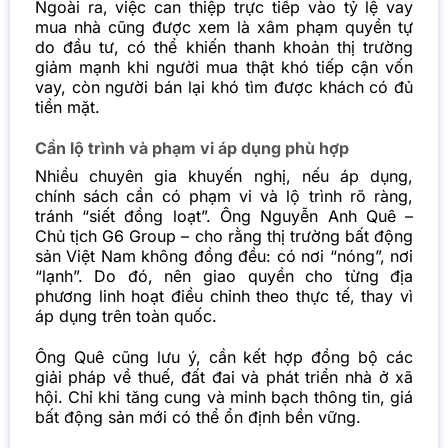
Ngoài ra, việc can thiệp trực tiếp vào tỷ lệ vay
mua nhà cũng được xem là xâm phạm quyền tự
do đầu tư, có thể khiến thanh khoản thị trường
giảm mạnh khi người mua thật khó tiếp cận vốn
vay, còn người bán lại khó tìm được khách có đủ
tiền mặt.
Cần lộ trình và phạm vi áp dụng phù hợp
Nhiều chuyên gia khuyến nghị, nếu áp dụng,
chính sách cần có phạm vi và lộ trình rõ ràng,
tránh “siết đồng loạt”. Ông Nguyễn Anh Quê –
Chủ tịch G6 Group – cho rằng thị trường bất động
sản Việt Nam không đồng đều: có nơi “nóng”, nơi
“lạnh”. Do đó, nên giao quyền cho từng địa
phương linh hoạt điều chỉnh theo thực tế, thay vì
áp dụng trên toàn quốc.
Ông Quê cũng lưu ý, cần kết hợp đồng bộ các
giải pháp về thuế, đất đai và phát triển nhà ở xã
hội. Chỉ khi tăng cung và minh bạch thông tin, giá
bất động sản mới có thể ổn định bền vững.