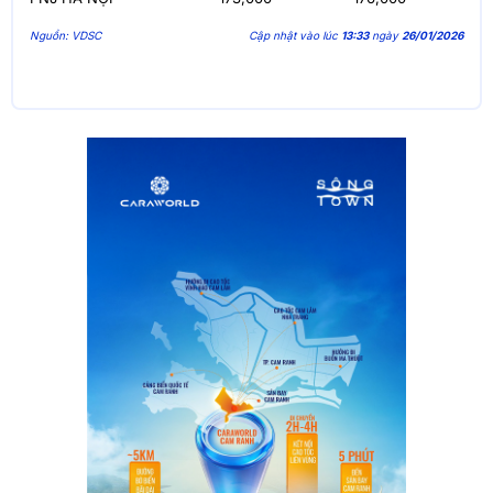
Nguồn: VDSC
Cập nhật vào lúc
13:33
ngày
26/01/2026