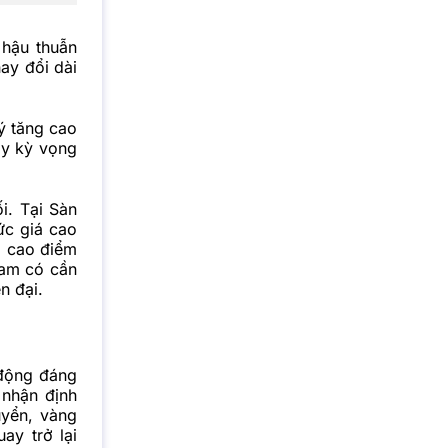
 hậu thuẫn
hay đổi dài
ý tăng cao
ấy kỳ vọng
ối. Tại Sàn
ức giá cao
p cao điểm
Nam có cần
n đại.
 động đáng
 nhận định
uyển, vàng
ay trở lại