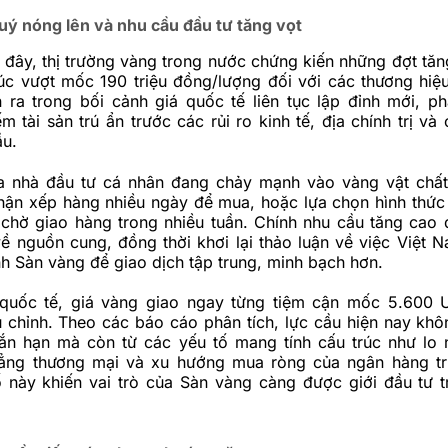
quý nóng lên và nhu cầu đầu tư tăng vọt
 đây, thị trường vàng trong nước chứng kiến những đợt tăn
úc vượt mốc 190 triệu đồng/lượng đối với các thương hiệu
n ra trong bối cảnh giá quốc tế liên tục lập đỉnh mới, p
m tài sản trú ẩn trước các rủi ro kinh tế, địa chính trị và
ầu.
a nhà đầu tư cá nhân đang chảy mạnh vào vàng vật chất
hận xếp hàng nhiều ngày để mua, hoặc lựa chọn hình thứ
 chờ giao hàng trong nhiều tuần. Chính nhu cầu tăng cao 
ề nguồn cung, đồng thời khơi lại thảo luận về việc Việt 
h Sàn vàng để giao dịch tập trung, minh bạch hơn.
 quốc tế, giá vàng giao ngay từng tiệm cận mốc 5.600
u chỉnh. Theo các báo cáo phân tích, lực cầu hiện nay khô
ắn hạn mà còn từ các yếu tố mang tính cấu trúc như lo n
hẳng thương mại và xu hướng mua ròng của ngân hàng t
 này khiến vai trò của Sàn vàng càng được giới đầu tư 