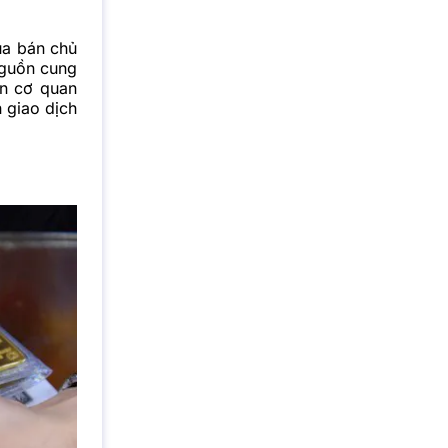
ua bán chủ
nguồn cung
ến cơ quan
h giao dịch