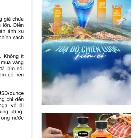
g giá chưa
 lớn. Diễn
hản ánh xu
 chính sách
. Không ít
c mua vàng
đã làm nổi
Nam có nên
 USD/ounce
ng chỉ đến
gại về lãi
rung ương.
trong nước