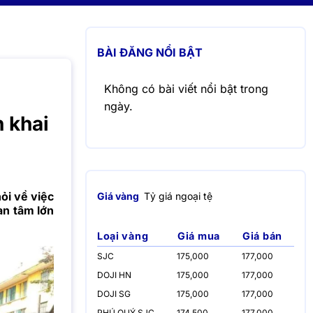
BÀI ĐĂNG NỔI BẬT
Không có bài viết nổi bật trong
ngày.
n khai
ỏi về việc
Giá vàng
Tỷ giá ngoại tệ
an tâm lớn
Loại vàng
Giá mua
Giá bán
SJC
175,000
177,000
DOJI HN
175,000
177,000
DOJI SG
175,000
177,000
PHÚ QUÝ SJC
174,500
177,000