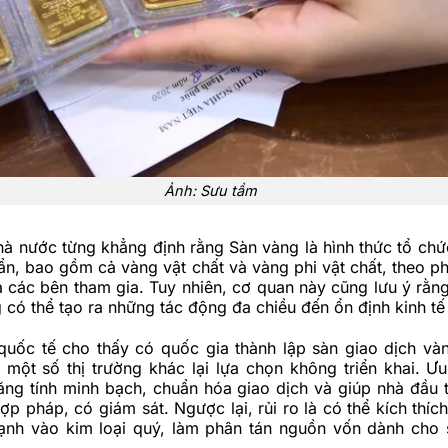
Ảnh: Sưu tầm
à nước từng khẳng định rằng Sàn vàng là hình thức tổ ch
ẩn, bao gồm cả vàng vật chất và vàng phi vật chất, theo p
a các bên tham gia. Tuy nhiên, cơ quan này cũng lưu ý rằng
 có thể tạo ra những tác động đa chiều đến ổn định kinh tế
quốc tế cho thấy có quốc gia thành lập sàn giao dịch v
i một số thị trường khác lại lựa chọn không triển khai. Ư
ăng tính minh bạch, chuẩn hóa giao dịch và giúp nhà đầu t
ợp pháp, có giám sát. Ngược lại, rủi ro là có thể kích thíc
nh vào kim loại quý, làm phân tán nguồn vốn dành cho 