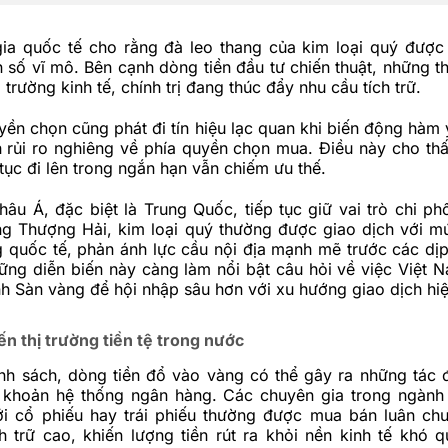
ia quốc tế cho rằng đà leo thang của kim loại quý được
n số vĩ mô. Bên cạnh dòng tiền đầu tư chiến thuật, những t
trường kinh tế, chính trị đang thúc đẩy nhu cầu tích trữ.
yền chọn cũng phát đi tín hiệu lạc quan khi biến động hàm 
h rủi ro nghiêng về phía quyền chọn mua. Điều này cho th
 tục đi lên trong ngắn hạn vẫn chiếm ưu thế.
hâu Á, đặc biệt là
Trung Quốc
, tiếp tục giữ vai trò chi ph
ng Thượng Hải, kim loại quý thường được giao dịch với m
g quốc tế, phản ánh lực cầu nội địa mạnh mẽ trước các dị
ững diễn biến này càng làm nổi bật câu hỏi về việc Việt 
h Sàn vàng để hội nhập sâu hơn với xu hướng giao dịch hiệ
n thị trường tiền tệ trong nước
nh sách, dòng tiền đổ vào vàng có thể gây ra những tác
 khoản hệ thống ngân hàng. Các chuyên gia trong ngành
ới cổ phiếu hay trái phiếu thường được mua bán luân ch
h trữ cao, khiến lượng tiền rút ra khỏi nền kinh tế khó qu