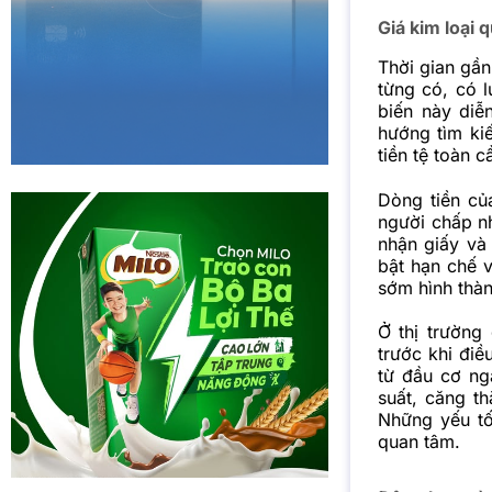
Giá kim loại 
Thời gian gần
từng có, có l
biến này diễ
hướng tìm kiế
tiền tệ toàn c
Dòng tiền củ
người chấp n
nhận giấy và
bật hạn chế v
sớm hình thàn
Ở thị trường
trước khi điề
từ đầu cơ ng
suất, căng t
Những yếu tố
quan tâm.