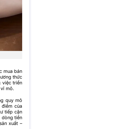
ức mua bán
hương thức
 việc triển
 vĩ mô.
àng quy mô
u điểm của
ư tiếp cận
h dòng tiền
sản xuất –