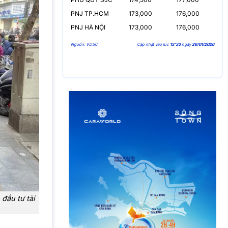
PNJ TP.HCM
173,000
176,000
PNJ HÀ NỘI
173,000
176,000
Nguồn: VDSC
Cập nhật vào lúc
13:33
ngày
26/01/2026
đầu tư tài