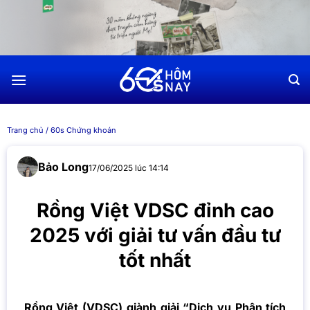
Chuyển
đến
nội
dung
Trang chủ
/
60s Chứng khoán
Bảo Long
17/06/2025 lúc 14:14
Rồng Việt VDSC đỉnh cao
2025 với giải tư vấn đầu tư
tốt nhất
Rồng Việt (VDSC) giành giải “Dịch vụ Phân tích