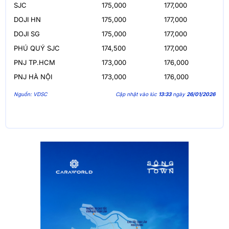
SJC
175,000
177,000
DOJI HN
175,000
177,000
DOJI SG
175,000
177,000
PHÚ QUÝ SJC
174,500
177,000
PNJ TP.HCM
173,000
176,000
PNJ HÀ NỘI
173,000
176,000
Nguồn: VDSC
Cập nhật vào lúc
13:33
ngày
26/01/2026