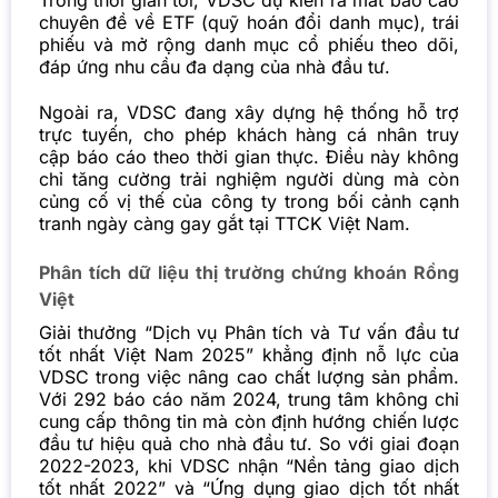
Trong thời gian tới, VDSC dự kiến ra mắt báo cáo
chuyên đề về ETF (quỹ hoán đổi danh mục), trái
phiếu và mở rộng danh mục cổ phiếu theo dõi,
đáp ứng nhu cầu đa dạng của nhà đầu tư.
Ngoài ra, VDSC đang xây dựng hệ thống hỗ trợ
trực tuyến, cho phép khách hàng cá nhân truy
cập báo cáo theo thời gian thực. Điều này không
chỉ tăng cường trải nghiệm người dùng mà còn
củng cố vị thế của công ty trong bối cảnh cạnh
tranh ngày càng gay gắt tại TTCK Việt Nam.
Phân tích dữ liệu thị trường chứng khoán Rồng
Việt
Giải thưởng “Dịch vụ Phân tích và Tư vấn đầu tư
tốt nhất Việt Nam 2025” khẳng định nỗ lực của
VDSC trong việc nâng cao chất lượng sản phẩm.
Với 292 báo cáo năm 2024, trung tâm không chỉ
cung cấp thông tin mà còn định hướng chiến lược
đầu tư hiệu quả cho nhà đầu tư. So với giai đoạn
2022-2023, khi VDSC nhận “Nền tảng giao dịch
tốt nhất 2022” và “Ứng dụng giao dịch tốt nhất