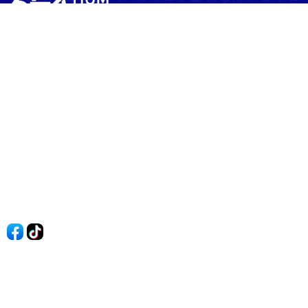
60shomnay.vn là trang mạng xã hội
chia sẻ thông tin hữu ích về xu hướng
tài chính, kinh doanh
Thông Tin
Điều khoản sử dụng
Quy Định Viết Bài
Liên hệ
Quảng cáo
60s Tài chính
60s Kinh doanh