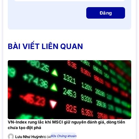
Đăng
BÀI VIẾT LIÊN QUAN
VN-Index rung lắc khi MSCI giữ nguyên đánh giá, dòng tiền
chưa tạo đột phá
60s Chứng khoán
Lưu Như Huỳnh
16:34