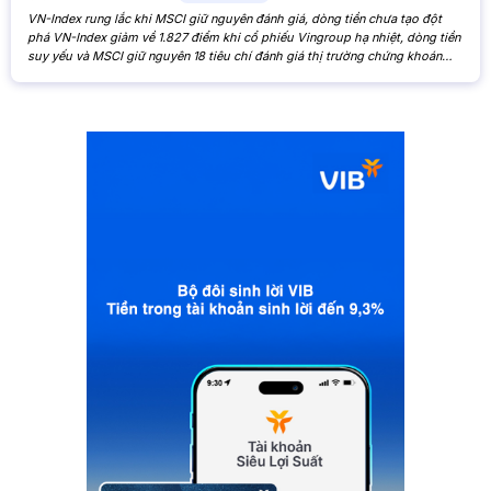
VN-Index rung lắc khi MSCI giữ nguyên đánh giá, dòng tiền chưa tạo đột
phá VN-Index giảm về 1.827 điểm khi cổ phiếu Vingroup hạ nhiệt, dòng tiền
suy yếu và MSCI giữ nguyên 18 tiêu chí đánh giá thị trường chứng khoán
Việt Nam. VN-Index giảm nhẹ khi cổ phiếu Vingroup hạ nhiệt và