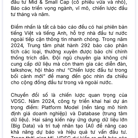
đầu tư Mid & Small Cap (cổ phiếu vừa và nhỏ),
Báo cáo triển vọng ngành, vĩ mô, chiến lược đầu
tư tháng và năm.
Điểm nhấn là tất cả báo cáo đều có hai phiên bản
tiếng Việt và tiếng Anh, hỗ trợ nhà đầu tư nước
ngoài tiếp cận thông tin nhanh chóng. Trong năm
2024, Trung tâm phát hành 292 báo cáo phân
tích các loại, thường xuyên được báo chí chính
thống trích dẫn. Đội ngũ chuyên gia không chỉ
cung cấp dữ liệu mà còn tham gia các diễn đàn,
talkshow, hội thảo như “Chiến lược đầu tư trong
bối cảnh mới” để mang đến góc nhìn đa chiều
cho cộng đồng đầu tư trong và ngoài nước.
Chuyển đổi số là chiến lược quan trọng của
VDSC. Năm 2024, công ty triển khai hai dự án
trọng điểm: Platform Model (nền tảng mô hình
định giá doanh nghiệp) và Database (trung tâm
dữ liệu). Hai sáng kiến này ứng dụng dữ liệu lớn
(Big Data) và trí tuệ nhân tạo (AI) để nâng cao
khả năng dự báo và hiệu quả tư vấn đầu tư.