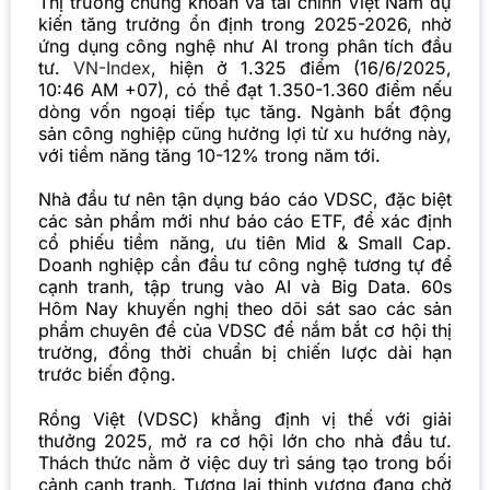
Thị trường chứng khoán và tài chính Việt Nam dự
kiến tăng trưởng ổn định trong 2025-2026, nhờ
ứng dụng công nghệ như AI trong phân tích đầu
tư.
VN-Index
, hiện ở 1.325 điểm (16/6/2025,
10:46 AM +07), có thể đạt 1.350-1.360 điểm nếu
dòng vốn ngoại tiếp tục tăng. Ngành bất động
sản công nghiệp cũng hưởng lợi từ xu hướng này,
với tiềm năng tăng 10-12% trong năm tới.
Nhà đầu tư nên tận dụng báo cáo VDSC, đặc biệt
các sản phẩm mới như báo cáo ETF, để xác định
cổ phiếu tiềm năng, ưu tiên Mid & Small Cap.
Doanh nghiệp cần đầu tư công nghệ tương tự để
cạnh tranh, tập trung vào AI và Big Data. 60s
Hôm Nay khuyến nghị theo dõi sát sao các sản
phẩm chuyên đề của VDSC để nắm bắt cơ hội thị
trường, đồng thời chuẩn bị chiến lược dài hạn
trước biến động.
Rồng Việt (VDSC) khẳng định vị thế với giải
thưởng 2025, mở ra cơ hội lớn cho nhà đầu tư.
Thách thức nằm ở việc duy trì sáng tạo trong bối
cảnh cạnh tranh. Tương lai thịnh vượng đang chờ