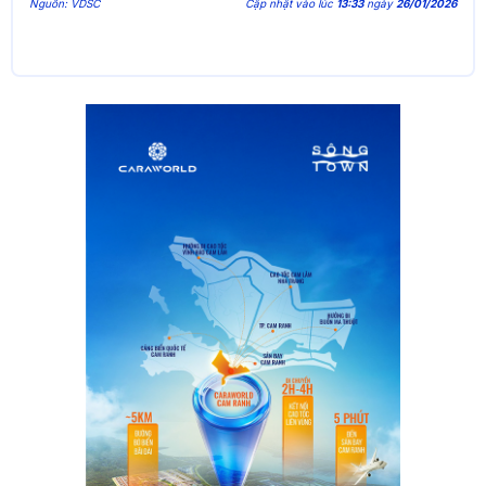
Nguồn: VDSC
Cập nhật vào lúc
13:33
ngày
26/01/2026