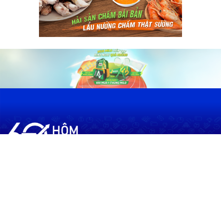
60shomnay.vn là trang mạng xã hội
chia sẻ thông tin hữu ích về xu hướng
tài chính, kinh doanh
Thông Tin