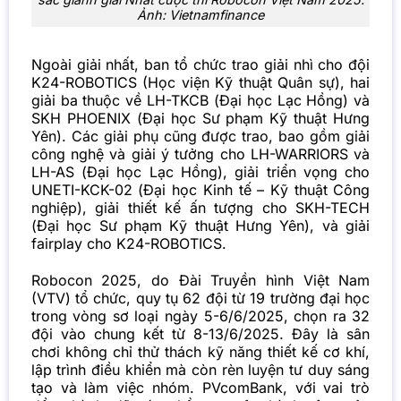
Ảnh: Vietnamfinance
Ngoài giải nhất, ban tổ chức trao giải nhì cho đội
K24-ROBOTICS (Học viện Kỹ thuật Quân sự), hai
giải ba thuộc về LH-TKCB (Đại học Lạc Hồng) và
SKH PHOENIX (Đại học Sư phạm Kỹ thuật Hưng
Yên). Các giải phụ cũng được trao, bao gồm giải
công nghệ và giải ý tưởng cho LH-WARRIORS và
LH-AS (Đại học Lạc Hồng), giải triển vọng cho
UNETI-KCK-02 (Đại học Kinh tế – Kỹ thuật Công
nghiệp), giải thiết kế ấn tượng cho SKH-TECH
(Đại học Sư phạm Kỹ thuật Hưng Yên), và giải
fairplay cho K24-ROBOTICS.
Robocon 2025, do Đài Truyền hình Việt Nam
(VTV) tổ chức, quy tụ 62 đội từ 19 trường đại học
trong vòng sơ loại ngày 5-6/6/2025, chọn ra 32
đội vào chung kết từ 8-13/6/2025. Đây là sân
chơi không chỉ thử thách kỹ năng thiết kế cơ khí,
lập trình điều khiển mà còn rèn luyện tư duy sáng
tạo và làm việc nhóm. PVcomBank, với vai trò