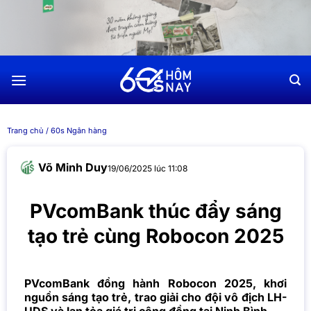
Chuyển
đến
nội
dung
Trang chủ
/
60s Ngân hàng
Võ Minh Duy
19/06/2025 lúc 11:08
PVcomBank thúc đẩy sáng
tạo trẻ cùng Robocon 2025
PVcomBank đồng hành Robocon 2025, khơi
nguồn sáng tạo trẻ, trao giải cho đội vô địch LH-