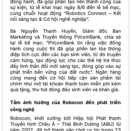
đồng hành, đã góp phần tạo nên thành công của
sự kiện, từ lễ khai mạc ngày 8/6 đến lễ bế mạc,
cùng chuỗi hoạt động “Robotics Connect – Kết
nối sáng tạo & Cơ hội nghề nghiệp”.
Bà Nguyễn Thanh Huyền, Giám đốc Ban
Marketing và Truyền thông PVcomBank, chia sẻ
tại lễ bế mạc: “PVcomBank tin rằng việc đồng
hành cùng cuộc thi đã góp phần lan tỏa thông
điệp tích cực đến các bạn sinh viên, từ đó truyền
cảm hứng, tạo động lực cho các thế hệ trẻ thúc
đẩy tinh thần đổi mới sáng tạo, đóng góp vào sự
phát triển bền vững của đất nước”. Ngân hàng
cũng mang đến cơ hội tiếp cận sản phẩm tài
chính như mở tài khoản thanh toán miễn phí kèm
quà tặng, thu hút đông đảo sinh viên và khán giả.
Tầm ảnh hưởng của Robocon đến phát triển
công nghệ
Robocon, khởi xướng bởi Hiệp hội Phát thanh
Truyền hình Châu Á – Thái Bình Dương (ABU) từ
năm 2002, đã trở thành sân chơi uy tín trong 23