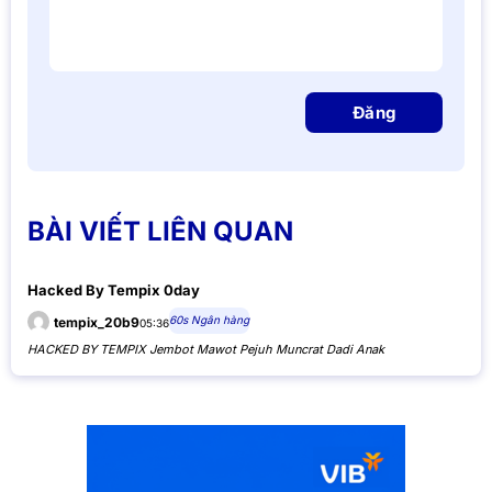
Đăng
BÀI VIẾT LIÊN QUAN
Hacked By Tempix 0day
60s Ngân hàng
tempix_20b9
05:36
HACKED BY TEMPIX Jembot Mawot Pejuh Muncrat Dadi Anak