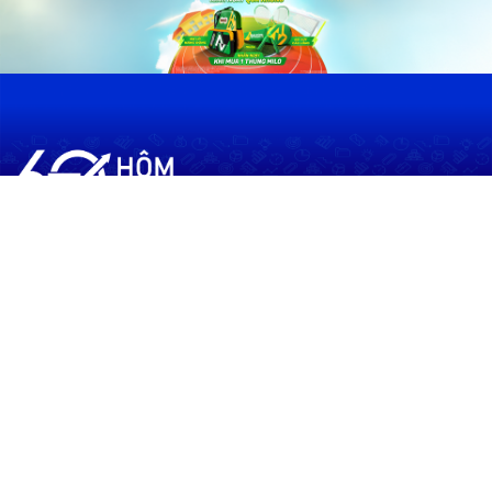
60shomnay.vn là trang mạng xã hội
chia sẻ thông tin hữu ích về xu hướng
tài chính, kinh doanh
Thông Tin
Điều khoản sử dụng
Quy Định Viết Bài
Liên hệ