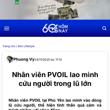
Chuyển
đến
nội
dung
Trang chủ
/
60s Lifestyle
Phuong Vy
24/11/2025 lúc 11:13
Nhân viên PVOIL lao mình
cứu người trong lũ lớn
Nhân viên PVOIL tại Phú Yên lao mình vào dòng
lũ cứu người, thể hiện tinh thần quả cảm và