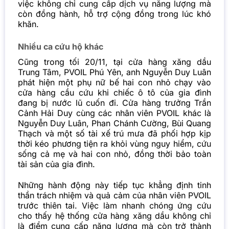
việc không chỉ cung cấp dịch vụ năng lượng mà
còn đồng hành, hỗ trợ cộng đồng trong lúc khó
khăn.
Nhiều ca cứu hộ khác
Cũng trong tối 20/11, tại cửa hàng xăng dầu
Trung Tâm, PVOIL Phú Yên, anh Nguyễn Duy Luân
phát hiện một phụ nữ bế hai con nhỏ chạy vào
cửa hàng cầu cứu khi chiếc ô tô của gia đình
đang bị nước lũ cuốn đi. Cửa hàng trưởng Trần
Cảnh Hải Duy cùng các nhân viên PVOIL khác là
Nguyễn Duy Luân, Phan Chánh Cường, Bùi Quang
Thạch và một số tài xế trú mưa đã phối hợp kịp
thời kéo phương tiện ra khỏi vùng nguy hiểm, cứu
sống cả mẹ và hai con nhỏ, đồng thời bảo toàn
tài sản của gia đình.
Những hành động này tiếp tục khẳng định tinh
thần trách nhiệm và quả cảm của nhân viên PVOIL
trước thiên tai. Việc làm nhanh chóng ứng cứu
cho thấy hệ thống cửa hàng xăng dầu không chỉ
là điểm cung cấp năng lượng mà còn trở thành