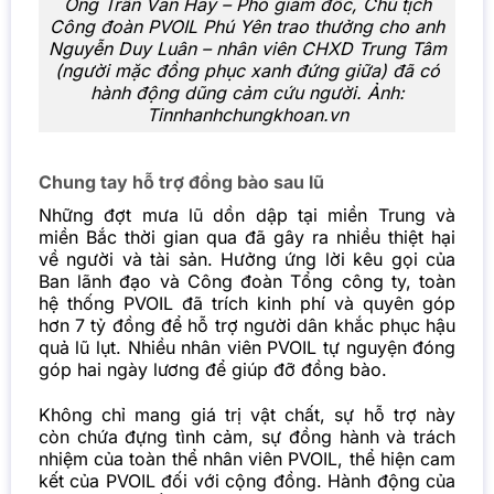
Ông Trần Văn Hay – Phó giám đốc, Chủ tịch
Công đoàn PVOIL Phú Yên trao thưởng cho anh
Nguyễn Duy Luân – nhân viên CHXD Trung Tâm
(người mặc đồng phục xanh đứng giữa) đã có
hành động dũng cảm cứu người. Ảnh:
Tinnhanhchungkhoan.vn
Chung tay hỗ trợ đồng bào sau lũ
Những đợt mưa lũ dồn dập tại miền Trung và
miền Bắc thời gian qua đã gây ra nhiều thiệt hại
về người và tài sản. Hưởng ứng lời kêu gọi của
Ban lãnh đạo và Công đoàn Tổng công ty, toàn
hệ thống
PVOIL
đã trích kinh phí và quyên góp
hơn 7 tỷ đồng để hỗ trợ người dân khắc phục hậu
quả lũ lụt. Nhiều nhân viên
PVOIL
tự nguyện đóng
góp hai ngày lương để giúp đỡ đồng bào.
Không chỉ mang giá trị vật chất, sự hỗ trợ này
còn chứa đựng tình cảm, sự đồng hành và trách
nhiệm của toàn thể nhân viên PVOIL, thể hiện cam
kết của PVOIL đối với cộng đồng. Hành động của