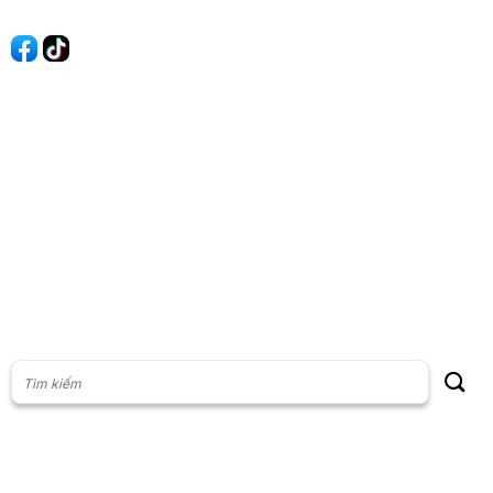
Quảng cáo
60s Tài chính
60s Kinh doanh
60s Thị trường
60s Chứng khoán
Cộng đồng
Giấy phép thiết lập Mạng xã hội số: 201/GP-BTTT, do Bộ thông
tin và Truyền thông cấp ngày 23/07/2024