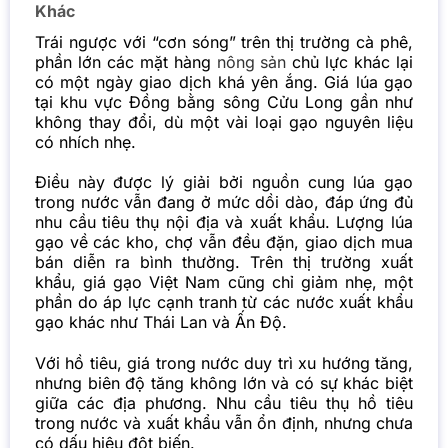
Khác
Trái ngược với “cơn sóng” trên thị trường cà phê,
phần lớn các mặt hàng
nông sản
chủ lực khác lại
có một ngày giao dịch khá yên ắng. Giá lúa gạo
tại khu vực Đồng bằng sông Cửu Long gần như
không thay đổi, dù một vài loại gạo nguyên liệu
có nhích nhẹ.
Điều này được lý giải bởi nguồn cung lúa gạo
trong nước vẫn đang ở mức dồi dào, đáp ứng đủ
nhu cầu tiêu thụ nội địa và xuất khẩu. Lượng lúa
gạo về các kho, chợ vẫn đều đặn, giao dịch mua
bán diễn ra bình thường. Trên thị trường xuất
khẩu, giá gạo Việt Nam cũng chỉ giảm nhẹ, một
phần do áp lực cạnh tranh từ các nước xuất khẩu
gạo khác như Thái Lan và Ấn Độ.
Với hồ tiêu, giá trong nước duy trì xu hướng tăng,
nhưng biên độ tăng không lớn và có sự khác biệt
giữa các địa phương. Nhu cầu tiêu thụ hồ tiêu
trong nước và xuất khẩu vẫn ổn định, nhưng chưa
có dấu hiệu đột biến.