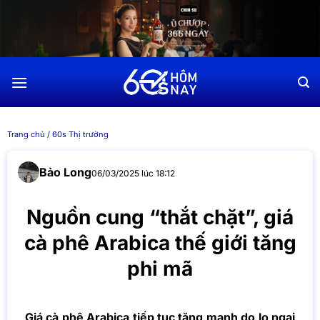
Chuyển
đến
nội
dung
Trang chủ
/
60s Thị trường
Bảo Long
06/03/2025 lúc 18:12
Nguồn cung “thắt chặt”, giá
cà phê Arabica thế giới tăng
phi mã
Giá cà phê Arabica tiếp tục tăng mạnh do lo ngại