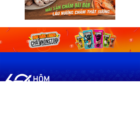
60shomnay.vn là trang mạng xã hội
chia sẻ thông tin hữu ích về xu hướng
tài chính, kinh doanh
Thông Tin
Điều khoản sử dụng