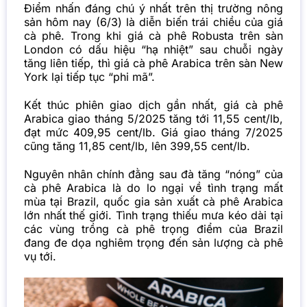
Điểm nhấn đáng chú ý nhất trên thị trường nông
sản hôm nay (6/3) là diễn biến trái chiều của giá
cà phê. Trong khi giá cà phê Robusta trên sàn
London có dấu hiệu “hạ nhiệt” sau chuỗi ngày
tăng liên tiếp, thì giá cà phê Arabica trên sàn New
York lại tiếp tục “phi mã”.
Kết thúc phiên giao dịch gần nhất, giá cà phê
Arabica giao tháng 5/2025 tăng tới 11,55 cent/lb,
đạt mức 409,95 cent/lb. Giá giao tháng 7/2025
cũng tăng 11,85 cent/lb, lên 399,55 cent/lb.
Nguyên nhân chính đằng sau đà tăng “nóng” của
cà phê Arabica là do lo ngại về tình trạng mất
mùa tại Brazil, quốc gia sản xuất cà phê Arabica
lớn nhất thế giới. Tình trạng thiếu mưa kéo dài tại
các vùng trồng cà phê trọng điểm của Brazil
đang đe dọa nghiêm trọng đến sản lượng cà phê
vụ tới.