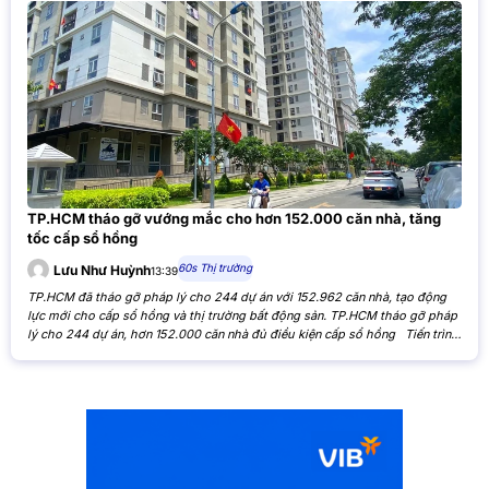
TP.HCM tháo gỡ vướng mắc cho hơn 152.000 căn nhà, tăng
tốc cấp sổ hồng
60s Thị trường
Lưu Như Huỳnh
13:39
TP.HCM đã tháo gỡ pháp lý cho 244 dự án với 152.962 căn nhà, tạo động
lực mới cho cấp sổ hồng và thị trường bất động sản. TP.HCM tháo gỡ pháp
lý cho 244 dự án, hơn 152.000 căn nhà đủ điều kiện cấp sổ hồng Tiến trình
xử lý các tồn đọng