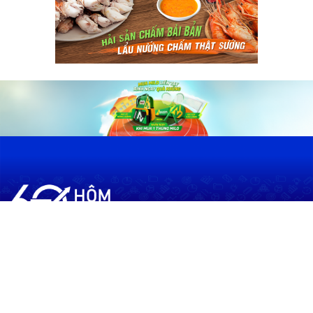
60shomnay.vn là trang mạng xã hội
chia sẻ thông tin hữu ích về xu hướng
tài chính, kinh doanh
Thông Tin