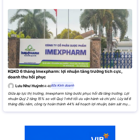
KQKD 6 tháng Imexpharm: lợi nhuận tăng trưởng tích cực,
doanh thu hồi phục
60s Kinh doanh
Lưu Như Huỳnh
14:46
Giữa áp lực thị trường, Imexpharm từng bước phục hồi đà tăng trưởng. Lợi
nhuận Quý 2 tăng 15% so với Quý 1 nhờ tối ưu vận hành và chi phí. Lũy kế 6
tháng đầu năm, công ty hoàn thành 44% kế hoạch lợi nhuận, bám sát mục
tiêu cả năm. Theo Báo cáo