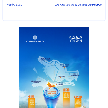
Nguồn: VDSC
Cập nhật vào lúc
13:33
ngày
26/01/2026