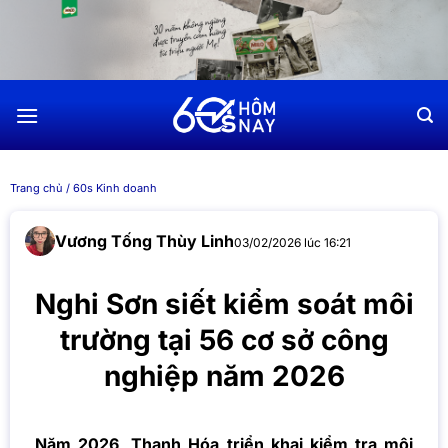
Chuyển
đến
nội
dung
Trang chủ
/
60s Kinh doanh
Vương Tống Thùy Linh
03/02/2026 lúc 16:21
Nghi Sơn siết kiểm soát môi
trường tại 56 cơ sở công
nghiệp năm 2026
Năm 2026, Thanh Hóa triển khai kiểm tra môi