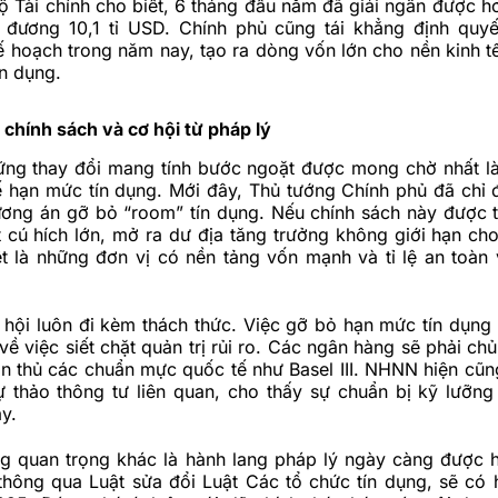
ộ Tài chính cho biết, 6 tháng đầu năm đã giải ngân được 
 đương 10,1 tỉ USD. Chính phủ cũng tái khẳng định quyế
hoạch trong năm nay, tạo ra dòng vốn lớn cho nền kinh tế
ín dụng.
chính sách và cơ hội từ pháp lý
ững thay đổi mang tính bước ngoặt được mong chờ nhất l
ế hạn mức tín dụng. Mới đây, Thủ tướng Chính phủ đã ch
ơng án gỡ bỏ “room” tín dụng. Nếu chính sách này được 
 cú hích lớn, mở ra dư địa tăng trưởng không giới hạn c
ệt là những đơn vị có nền tảng vốn mạnh và tỉ lệ an toàn
 hội luôn đi kèm thách thức. Việc gỡ bỏ hạn mức tín dụng 
 về việc siết chặt quản trị rủi ro. Các ngân hàng sẽ phải c
ân thủ các chuẩn mực quốc tế như Basel III. NHNN hiện cũn
ự thảo thông tư liên quan, cho thấy sự chuẩn bị kỹ lưỡn
y.
g quan trọng khác là hành lang pháp lý ngày càng được h
hông qua Luật sửa đổi Luật Các tổ chức tín dụng, sẽ có h