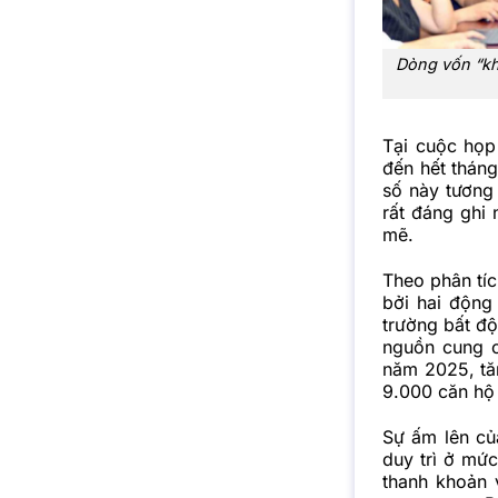
Dòng vốn “kh
Tại cuộc họp
đến hết tháng
số này tương
rất đáng ghi
mẽ.
Theo phân tíc
bởi hai động 
trường bất độ
nguồn cung c
năm 2025, tă
9.000 căn hộ
Sự ấm lên của
duy trì ở mứ
thanh khoản 