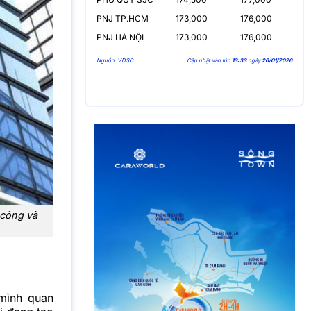
PNJ TP.HCM
173,000
176,000
PNJ HÀ NỘI
173,000
176,000
Nguồn: VDSC
Cập nhật vào lúc
13:33
ngày
26/01/2026
 công và
mình quan