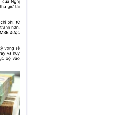
g của Nghị
hu giữ tài
chi phí, từ
tranh hơn.
à MSB được
kỳ vọng sẽ
 vay và huy
cục bộ vào