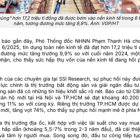
ủng” hơn 17,2 triệu tỉ đồng đã được bơm vào nền kinh tế trong 6
năm, tương đương mức tăng 9,9%. Ảnh: VGP/HT
 báo gần đây, Phó Thống đốc NHNN Phạm Thanh Hà cho b
 6/2025, tín dụng toàn nền kinh tế đã đạt hơn 17,2 triệu t
 đương mức tăng trưởng 9,9% so với cuối năm 2024, mộ
 nhận, cho thấy sức hấp thụ vốn của nền kinh tế đang hồi
h của các chuyên gia tại SSI Research, sự phục hồi này đư
lực chính là thị trường bất động sản và giải ngân đầu tư
ng sản đã có những tín hiệu khởi sắc rõ nét. Báo cáo từ C
ăn hộ mới tại Hà Nội và TP.HCM sẽ đạt khoảng 40.200 
ng 11% so với cùng kỳ. Riêng thị trường TP.HCM được dự
 mới, tăng vọt 74%, cho thấy sự phục hồi mạnh mẽ ở phía 
 thị trường địa ốc, kết hợp với việc lãi suất cho vay mu
c hấp dẫn (khoảng 5,5-7% trong 2-3 năm đầu), đã cải thi
và tâm lý người mua. Song song đó, đầu tư công tiếp tục