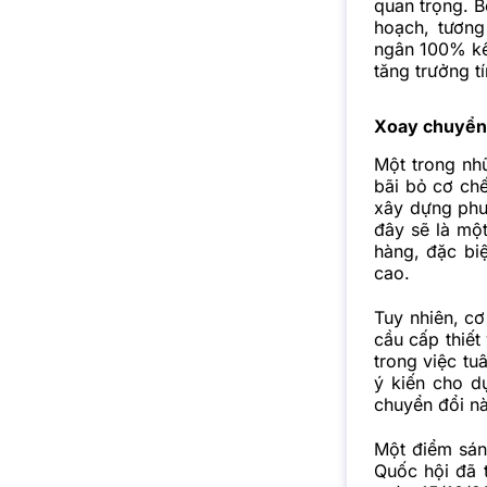
quan trọng. B
hoạch, tương
ngân 100% kế 
tăng trưởng t
Xoay chuyển 
Một trong nh
bãi bỏ cơ ch
xây dựng phư
đây sẽ là một
hàng
, đặc bi
cao.
Tuy nhiên, cơ
cầu cấp thiết
trong việc tu
ý kiến cho d
chuyển đổi nà
Một điểm sán
Quốc hội đã t