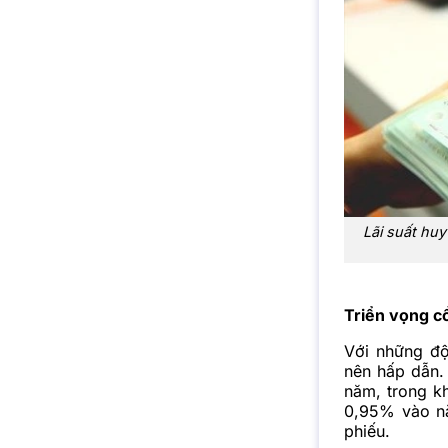
Lãi suất huy
Triển vọng cổ
Với những độ
nên hấp dẫn.
năm, trong kh
0,95% vào nă
phiếu.