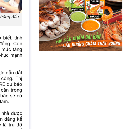
 tháng đầu
iết, tính
ỉ đồng. Con
t mức tăng
 phục mạnh
ợc dẫn dắt
 công. Thị
BRE dự báo
căn trong
 báo sẽ có
Nam.
a nhà được
ện đáng kể
 là trụ đỡ