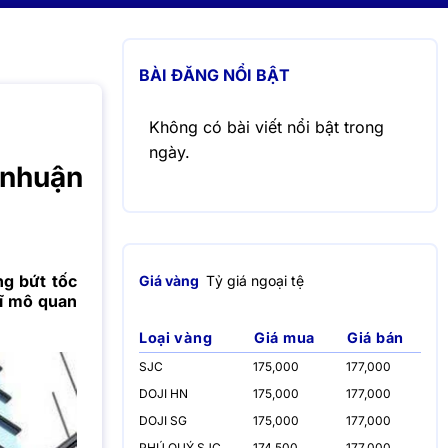
BÀI ĐĂNG NỔI BẬT
Không có bài viết nổi bật trong
ngày.
 nhuận
g bứt tốc
Giá vàng
Tỷ giá ngoại tệ
vĩ mô quan
Loại vàng
Giá mua
Giá bán
SJC
175,000
177,000
DOJI HN
175,000
177,000
DOJI SG
175,000
177,000
PHÚ QUÝ SJC
174,500
177,000