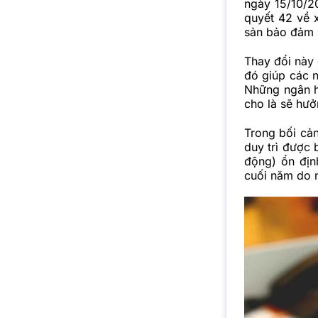
ngày 15/10/2
quyết 42 về 
sản bảo đảm 
Thay đổi này 
đó giúp các n
Những ngân h
cho là sẽ hưở
Trong bối cả
duy trì được 
động) ổn địn
cuối năm do n