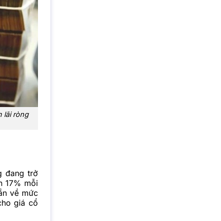
 lãi ròng
g đang trở
ặn 17% mỗi
dần về mức
cho giá cổ