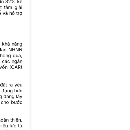
hơn 32% kế
t tâm giải
 và hỗ trợ
à khả năng
ỉ đạo NHNN
thông qua,
ho các
ngân
 vốn (CAR)
đặt ra yêu
hủ động hơn
g đang lấy
g cho bước
oàn thiện.
iệu lực từ