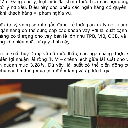
025. Đáng chú ý, luật mới đã chính thức hóa các nội dun
xử lý nợ xấu. Điều này cho phép các ngân hàng có quyền t
khi khách hàng vi phạm nghĩa vụ.
được kỳ vọng sẽ rút ngắn đáng kể thời gian xử lý nợ, giảm 
gân hàng có thể cung cấp các khoản vay với lãi suất cạnh 
àng có tỉ trọng cho vay bán lẻ lớn như TPB, VIB, OCB, v
ng lợi nhiều nhất từ quy định này.
nh lãi suất huy động vẫn ở mức thấp, các ngân hàng được 
biên lợi nhuận lãi ròng (NIM – chênh lệch giữa lãi suất cho
h quanh mức 3,28%. Dù vậy, lãi suất có thể biến động 
hu cầu tín dụng mùa cao điểm tăng và áp lực tỉ giá.