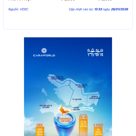
Nguồn: VDSC
Cập nhật vào lúc
13:33
ngày
26/01/2026