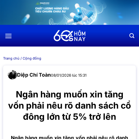
Chuyển
đến
nội
dung
Trang chủ
/
Cộng đồng
Diệp Chí Toàn
08/01/2026 lúc 15:31
Ngân hàng muốn xin tăng
vốn phải nêu rõ danh sách cổ
đông lớn từ 5% trở lên
Ngân hàng muốn xin tăng vốn phải nêu rõ danh