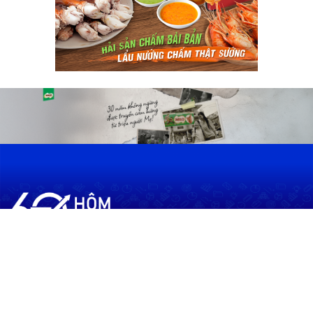
60shomnay.vn là trang mạng xã hội
chia sẻ thông tin hữu ích về xu hướng
tài chính, kinh doanh
Thông Tin