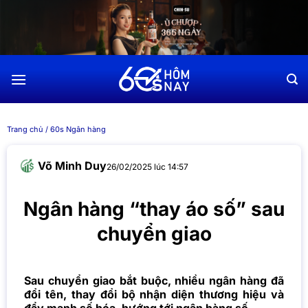
Chuyển
đến
nội
dung
Trang chủ
/
60s Ngân hàng
Võ Minh Duy
26/02/2025 lúc 14:57
Ngân hàng “thay áo số” sau
chuyển giao
Sau chuyển giao bắt buộc, nhiều ngân hàng đã
đổi tên, thay đổi bộ nhận diện thương hiệu và