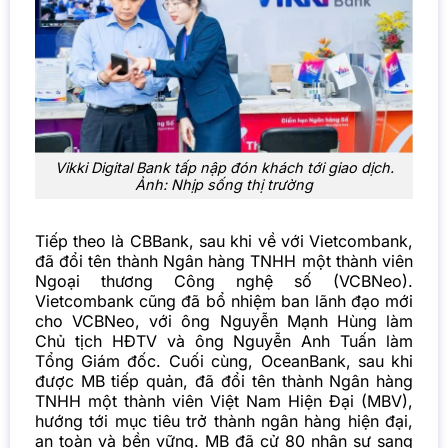
Vikki Digital Bank tấp nập đón khách tới giao dịch.
Ảnh: Nhịp sống thị trường
Tiếp theo là CBBank, sau khi về với Vietcombank,
đã đổi tên thành Ngân hàng TNHH một thành viên
Ngoại thương Công nghệ số (VCBNeo).
Vietcombank cũng đã bổ nhiệm ban lãnh đạo mới
cho VCBNeo, với ông Nguyễn Mạnh Hùng làm
Chủ tịch HĐTV và ông Nguyễn Anh Tuấn làm
Tổng Giám đốc. Cuối cùng, OceanBank, sau khi
được MB tiếp quản, đã đổi tên thành Ngân hàng
TNHH một thành viên Việt Nam Hiện Đại (MBV),
hướng tới mục tiêu trở thành ngân hàng hiện đại,
an toàn và bền vững. MB đã cử 80 nhân sự sang