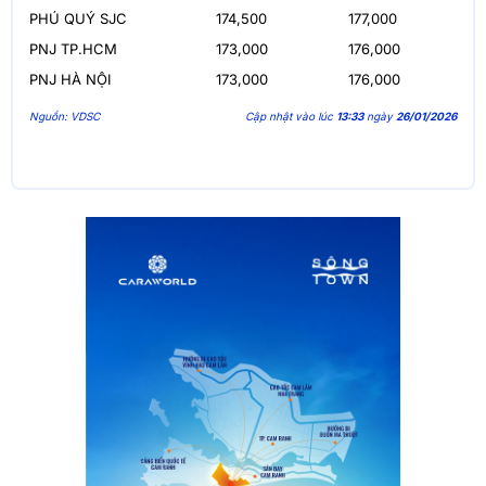
PHÚ QUÝ SJC
174,500
177,000
PNJ TP.HCM
173,000
176,000
PNJ HÀ NỘI
173,000
176,000
Nguồn: VDSC
Cập nhật vào lúc
13:33
ngày
26/01/2026