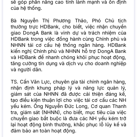
sẽ góp phần nâng cao tính lành mạnh và ổn định
của hệ thống.
Bà Nguyễn Thị Phương Thảo, Phó Chủ tịch
thường trực HDBank, cho biết, việc nhận chuyển
giao DongA Bank là vinh dự và trách nhiệm của
HDBank trong việc đồng hành cùng Chính phủ và
NHNN tái cơ cấu hệ thống ngân hàng. HDBank
kiến nghị Chính phủ và NHNN hỗ trợ DongA Bank
và HDBank để nhanh chóng khôi phục hoạt động,
tăng cường tín dụng và dịch vụ cho doanh nghiệp
và người dân.
TS. Cấn Văn Lực, chuyên gia tài chính ngân hàng,
nhận định khung pháp lý và năng lực quản lý,
giám sát của NHNN đã được cải thiện đáng kể,
tạo điều kiện thuận lợi cho việc tái cơ cấu các NH
yếu kém. Ông Nguyễn Đức Long, Cơ quan Thanh
tra, giám sát (NHNN), cho biết, mục tiêu của việc
chuyển giao bắt buộc là đưa các NH yếu kém trở
lại hoạt động bình thường, khắc phục lỗ lũy kế và
đảm bảo an toàn hoạt động.