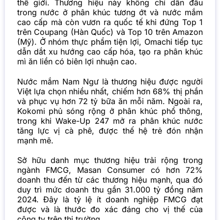
thế giới. Thương hiệu này không chỉ dẫn đầu
trong nước ở phân khúc tương ớt và nước mắm
cao cấp mà còn vươn ra quốc tế khi đứng Top 1
trên Coupang (Hàn Quốc) và Top 10 trên Amazon
(Mỹ). Ở nhóm thực phẩm tiện lợi, Omachi tiếp tục
dẫn dắt xu hướng cao cấp hóa, tạo ra phân khúc
mì ăn liền có biên lợi nhuận cao.
Nước mắm Nam Ngư là thương hiệu được người
Việt lựa chọn nhiều nhất, chiếm hơn 68% thị phần
và phục vụ hơn 72 tỷ bữa ăn mỗi năm. Ngoài ra,
Kokomi phủ sóng rộng ở phân khúc phổ thông,
trong khi Wake-Up 247 mở ra phân khúc nước
tăng lực vị cà phê, được thế hệ trẻ đón nhận
mạnh mẽ.
Sở hữu danh mục thương hiệu trải rộng trong
ngành FMCG, Masan Consumer có hơn 72%
doanh thu đến từ các thương hiệu mạnh, qua đó
duy trì mức doanh thu gần 31.000 tỷ đồng năm
2024. Đây là tỷ lệ ít doanh nghiệp FMCG đạt
được và là thước đo xác đáng cho vị thế của
công ty trên thị trường.