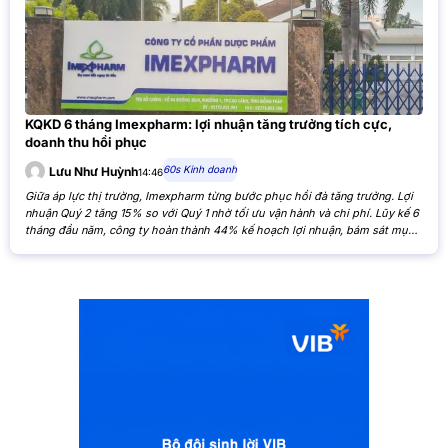
KQKD 6 tháng Imexpharm: lợi nhuận tăng trưởng tích cực,
doanh thu hồi phục
60s Kinh doanh
Lưu Như Huỳnh
14:46
Giữa áp lực thị trường, Imexpharm từng bước phục hồi đà tăng trưởng. Lợi
nhuận Quý 2 tăng 15% so với Quý 1 nhờ tối ưu vận hành và chi phí. Lũy kế 6
tháng đầu năm, công ty hoàn thành 44% kế hoạch lợi nhuận, bám sát mục
tiêu cả năm. Theo Báo cáo