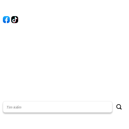
Quảng cáo
60s Tài chính
60s Kinh doanh
60s Thị trường
60s Chứng khoán
Cộng đồng
Giấy phép thiết lập Mạng xã hội số: 201/GP-BTTT, do Bộ thông
tin và Truyền thông cấp ngày 23/07/2024