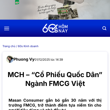
Chuyển
đến
nội
dung
Trang chủ
/
60s Kinh doanh
Phuong Vy
01/12/2025 lúc 14:39
MCH – “Cổ Phiếu Quốc Dân”
Ngành FMCG Việt
Masan Consumer gắn bó gần 30 năm với thị
trường FMCG, trở thành điểm tựa niềm tin cho