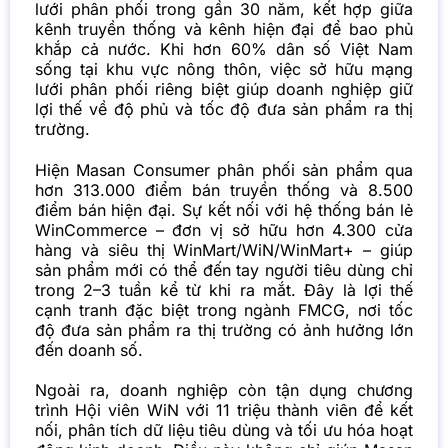
lưới phân phối trong gần 30 năm, kết hợp giữa
kênh truyền thống và kênh hiện đại để bao phủ
khắp cả nước. Khi hơn 60% dân số Việt Nam
sống tại khu vực nông thôn, việc sở hữu mạng
lưới phân phối riêng biệt giúp doanh nghiệp giữ
lợi thế về độ phủ và tốc độ đưa sản phẩm ra thị
trường.
Hiện Masan Consumer phân phối sản phẩm qua
hơn 313.000 điểm bán truyền thống và 8.500
điểm bán hiện đại. Sự kết nối với hệ thống bán lẻ
WinCommerce – đơn vị sở hữu hơn 4.300 cửa
hàng và siêu thị WinMart/WiN/WinMart+ – giúp
sản phẩm mới có thể đến tay người tiêu dùng chỉ
trong 2–3 tuần kể từ khi ra mắt. Đây là lợi thế
cạnh tranh đặc biệt trong ngành
FMCG
, nơi tốc
độ đưa sản phẩm ra thị trường có ảnh hưởng lớn
đến doanh số.
Ngoài ra, doanh nghiệp còn tận dụng chương
trình Hội viên WiN với 11 triệu thành viên để kết
nối, phân tích dữ liệu tiêu dùng và tối ưu hóa hoạt