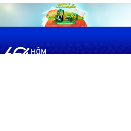
60shomnay.vn là trang mạng xã hội
chia sẻ thông tin hữu ích về xu hướng
tài chính, kinh doanh
Thông Tin
Điều khoản sử dụng
Quy Định Viết Bài
Liên hệ