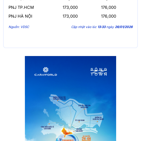
PNJ TP.HCM
173,000
176,000
PNJ HÀ NỘI
173,000
176,000
Nguồn: VDSC
Cập nhật vào lúc
13:33
ngày
26/01/2026