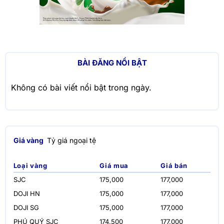
BÀI ĐĂNG NỔI BẬT
Không có bài viết nổi bật trong ngày.
Giá vàng
Tỷ giá ngoại tệ
Loại vàng
Giá mua
Giá bán
SJC
175,000
177,000
DOJI HN
175,000
177,000
DOJI SG
175,000
177,000
PHÚ QUÝ SJC
174,500
177,000