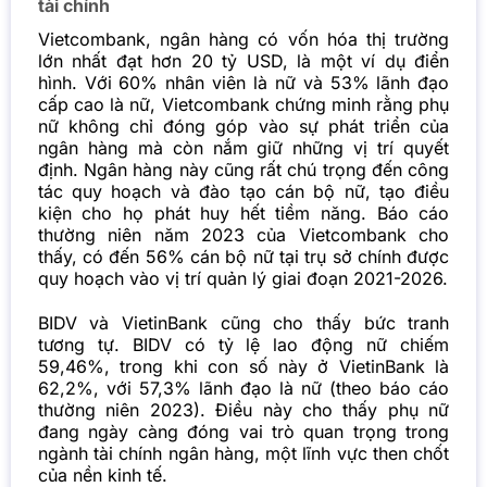
tài chính
Vietcombank, ngân hàng có vốn hóa thị trường
lớn nhất đạt hơn 20 tỷ USD, là một ví dụ điển
hình. Với 60% nhân viên là nữ và 53% lãnh đạo
cấp cao là nữ, Vietcombank chứng minh rằng phụ
nữ không chỉ đóng góp vào sự phát triển của
ngân hàng mà còn nắm giữ những vị trí quyết
định. Ngân hàng này cũng rất chú trọng đến công
tác quy hoạch và đào tạo cán bộ nữ, tạo điều
kiện cho họ phát huy hết tiềm năng. Báo cáo
thường niên năm 2023 của Vietcombank cho
thấy, có đến 56% cán bộ nữ tại trụ sở chính được
quy hoạch vào vị trí quản lý giai đoạn 2021-2026.
BIDV và VietinBank cũng cho thấy bức tranh
tương tự. BIDV có tỷ lệ lao động nữ chiếm
59,46%, trong khi con số này ở VietinBank là
62,2%, với 57,3% lãnh đạo là nữ (theo báo cáo
thường niên 2023). Điều này cho thấy phụ nữ
đang ngày càng đóng vai trò quan trọng trong
ngành tài chính ngân hàng, một lĩnh vực then chốt
của nền kinh tế.