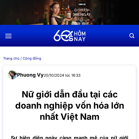
Chuyển
đến
nội
dung
Trang chủ
/
Cộng đồng
Phuong Vy
20/10/2024 lúc 16:33
Nữ giới dẫn đầu tại các
doanh nghiệp vốn hóa lớn
nhất Việt Nam
Sự hiện diện ngày càng mạnh mẽ của nữ giới