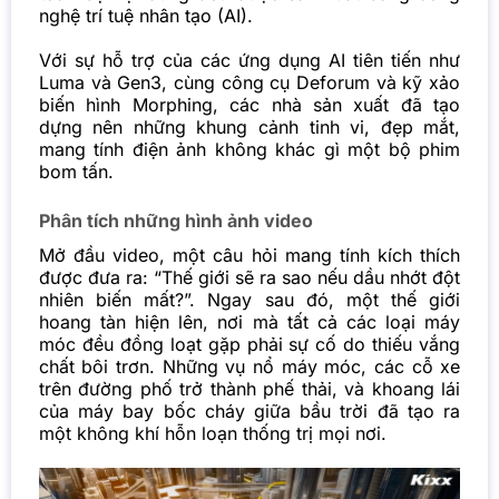
nghệ trí tuệ nhân tạo (AI).
Với sự hỗ trợ của các ứng dụng AI tiên tiến như
Luma và Gen3, cùng công cụ Deforum và kỹ xảo
biến hình Morphing, các nhà sản xuất đã tạo
dựng nên những khung cảnh tinh vi, đẹp mắt,
mang tính điện ảnh không khác gì một bộ phim
bom tấn.
Phân tích những hình ảnh video
Mở đầu video, một câu hỏi mang tính kích thích
được đưa ra: “Thế giới sẽ ra sao nếu dầu nhớt đột
nhiên biến mất?”. Ngay sau đó, một thế giới
hoang tàn hiện lên, nơi mà tất cả các loại máy
móc đều đồng loạt gặp phải sự cố do thiếu vắng
chất bôi trơn. Những vụ nổ máy móc, các cỗ xe
trên đường phố trở thành phế thải, và khoang lái
của máy bay bốc cháy giữa bầu trời đã tạo ra
một không khí hỗn loạn thống trị mọi nơi.