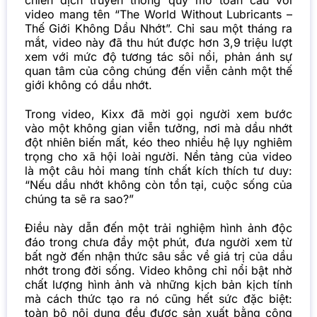
chiến dịch truyền thông quy mô toàn cầu với
video mang tên “The World Without Lubricants –
Thế Giới Không Dầu Nhớt”. Chỉ sau một tháng ra
mắt, video này đã thu hút được hơn 3,9 triệu lượt
xem với mức độ tương tác sôi nổi, phản ánh sự
quan tâm của công chúng đến viễn cảnh một thế
giới không có dầu nhớt.
Trong video, Kixx đã mời gọi người xem bước
vào một không gian viễn tưởng, nơi mà dầu nhớt
đột nhiên biến mất, kéo theo nhiều hệ lụy nghiêm
trọng cho xã hội loài người. Nền tảng của video
là một câu hỏi mang tính chất kích thích tư duy:
“Nếu dầu nhớt không còn tồn tại, cuộc sống của
chúng ta sẽ ra sao?”
Điều này dẫn đến một trải nghiệm hình ảnh độc
đáo trong chưa đầy một phút, đưa người xem từ
bất ngờ đến nhận thức sâu sắc về giá trị của dầu
nhớt trong đời sống. Video không chỉ nổi bật nhờ
chất lượng hình ảnh và những kịch bản kịch tính
mà cách thức tạo ra nó cũng hết sức đặc biệt:
toàn bộ nội dung đều được sản xuất bằng công