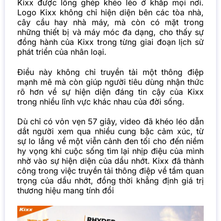
Kixx được lồng ghép khéo léo ở khắp mọi nơi.
Logo Kixx không chỉ hiện diện bên các tòa nhà,
cây cầu hay nhà máy, mà còn có mặt trong
những thiết bị và máy móc đa dạng, cho thấy sự
đồng hành của Kixx trong từng giai đoạn lịch sử
phát triển của nhân loại.
Điều này không chỉ truyền tải một thông điệp
mạnh mẽ mà còn giúp người tiêu dùng nhận thức
rõ hơn về sự hiện diện đáng tin cậy của Kixx
trong nhiều lĩnh vực khác nhau của đời sống.
Dù chỉ có vỏn vẹn 57 giây, video đã khéo léo dẫn
dắt người xem qua nhiều cung bậc cảm xúc, từ
sự lo lắng về một viễn cảnh đen tối cho đến niềm
hy vọng khi cuộc sống tìm lại nhịp điệu của mình
nhờ vào sự hiện diện của dầu nhớt. Kixx đã thành
công trong việc truyền tải thông điệp về tầm quan
trọng của dầu nhớt, đồng thời khẳng định giá trị
thương hiệu mang tính đổi