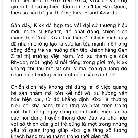
năm liên tiếp từ 2017 đến 2024, Kixx đã vinh dự
giữ vị trí thương hiệu dầu nhớt số 1 tại Hàn Quốc,
theo số liệu từ giải thưởng First Brand Awards.
Gần đây, Kixx đã hợp tác với đại sứ thương hiệu
mới, nghệ sĩ Rhyder, để phát động chiến dịch
mang tên “Xuất Kixx Lối Riêng”. Chiến dịch này
đã nhanh chóng tạo ra sức lan tỏa mạnh mẽ trong
cộng đồng trẻ và hướng đến tệp khách hàng Gen
Z tại thị trường Việt Nam. Với sự tham gia của
Rhyder, một nghệ sĩ nổi tiếng trong giới trẻ, Kixx
không chỉ thu hút sự chú ý mà còn gia tăng độ
nhận diện thương hiệu một cách sâu sắc hơn.
Chiến dịch này không chỉ dừng lại ở việc quảng
bá sản phẩm mà còn kết nối với xu hướng văn
hóa hiện đại, từ đó khẳng định Kixx là thương
hiệu có khả năng thích ứng và phát triển trong
một thị trường ngày càng cạnh tranh. Việc tạo ra
các nội dung truyền thông độc đáo và phù hợp
với sở thích của giới trẻ cũng là một trong những
yếu tố quan trọng giúp Kixx gia tăng số lượng
khách hàng trung thành trong thời gian tới.