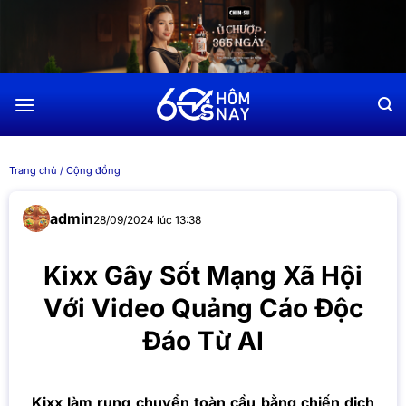
Chuyển
đến
nội
dung
Trang chủ
/
Cộng đồng
admin
28/09/2024 lúc 13:38
Kixx Gây Sốt Mạng Xã Hội
Với Video Quảng Cáo Độc
Đáo Từ AI
Kixx làm rung chuyển toàn cầu bằng chiến dịch