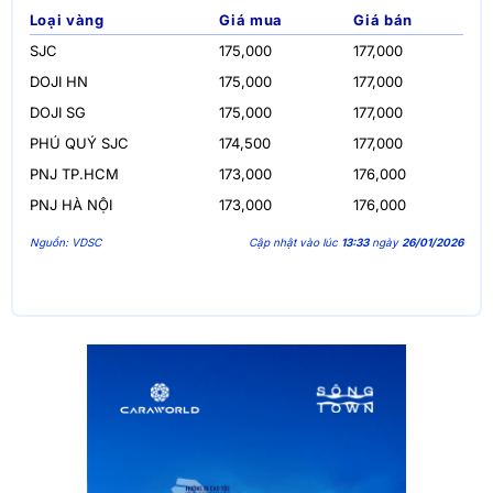
Loại vàng
Giá mua
Giá bán
SJC
175,000
177,000
DOJI HN
175,000
177,000
DOJI SG
175,000
177,000
PHÚ QUÝ SJC
174,500
177,000
PNJ TP.HCM
173,000
176,000
PNJ HÀ NỘI
173,000
176,000
Nguồn: VDSC
Cập nhật vào lúc
13:33
ngày
26/01/2026