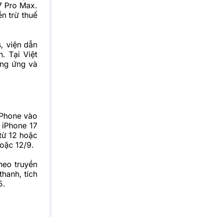
7 Pro Max.
n trừ thuế
s, viện dẫn
n. Tại Việt
ung ứng và
iPhone vào
 iPhone 17
từ 12 hoặc
oặc 12/9.
heo truyền
hanh, tích
5.