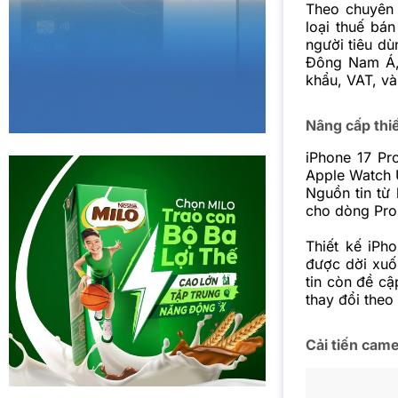
Theo chuyên 
loại thuế bá
người tiêu dù
Đông Nam Á, 
khẩu, VAT, và
Nâng cấp thi
iPhone 17 P
Apple Watch U
Nguồn tin từ
cho dòng Pro,
Thiết kế iPh
được dời xuố
tin còn đề cậ
thay đổi theo
Cải tiến came