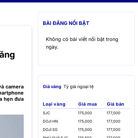
BÀI ĐĂNG NỔI BẬT
Không có bài viết nổi bật trong
ngày.
tăng
 và camera
Giá vàng
Tỷ giá ngoại tệ
martphone
a hẹn đưa
Loại vàng
Giá mua
Giá bán
SJC
175,000
177,000
DOJI HN
175,000
177,000
DOJI SG
175,000
177,000
PHÚ QUÝ SJC
174,500
177,000