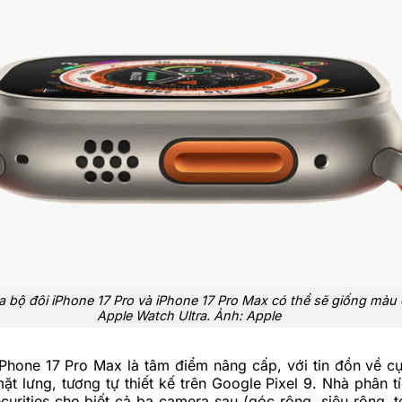
 bộ đôi iPhone 17 Pro và iPhone 17 Pro Max có thể sẽ giống màu
Apple Watch Ultra. Ảnh: Apple
Phone 17 Pro Max là tâm điểm nâng cấp, với tin đồn về 
t lưng, tương tự thiết kế trên Google Pixel 9. Nhà phân tí
curities cho biết cả ba camera sau (góc rộng, siêu rộng, t