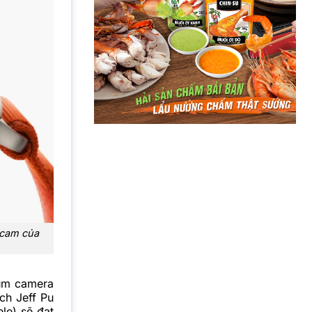
 cam của
cụm camera
ch Jeff Pu
ele) sẽ đạt