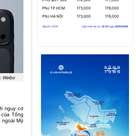
PNJ TP.HCM
173,000
176,000
PNJ HÀ NỘI
173,000
176,000
Nguồn: VDSC
Cập nhật vào lúc
13:33
ngày
26/01/2026
: Weibo
ới nguy cơ
n của Tổng
t ngoài Mỹ