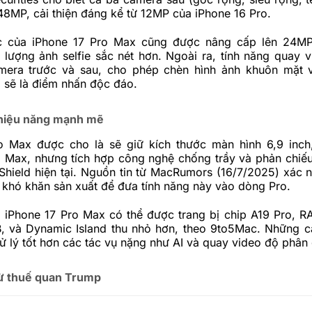
48MP, cải thiện đáng kể từ 12MP của iPhone 16 Pro.
c của iPhone 17 Pro Max cũng được nâng cấp lên 24MP
 lượng ảnh selfie sắc nét hơn. Ngoài ra, tính năng quay 
mera trước và sau, cho phép chèn hình ảnh khuôn mặt 
 sẽ là điểm nhấn độc đáo.
 hiệu năng mạnh mẽ
o Max được cho là sẽ giữ kích thước màn hình 6,9 inch
 Max, nhưng tích hợp công nghệ chống trầy và phản chiếu,
Shield hiện tại. Nguồn tin từ MacRumors (16/7/2025) xác 
 khó khăn sản xuất để đưa tính năng này vào dòng Pro.
, iPhone 17 Pro Max có thể được trang bị chip A19 Pro, R
, và Dynamic Island thu nhỏ hơn, theo 9to5Mac. Những cả
 xử lý tốt hơn các tác vụ nặng như AI và quay video độ phân 
ừ thuế quan Trump