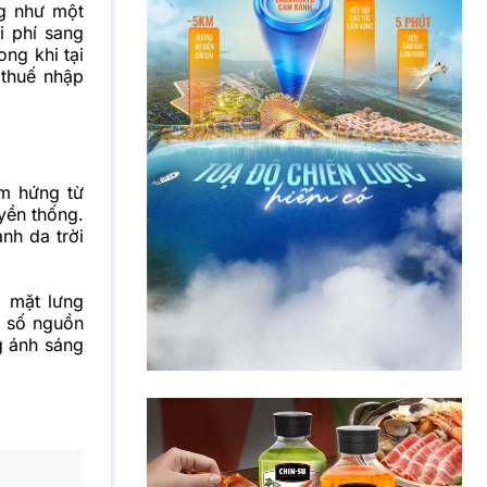
ng như một
i phí sang
ng khi tại
 thuế nhập
m hứng từ
uyền thống.
nh da trời
ở mặt lưng
t số nguồn
ng ánh sáng