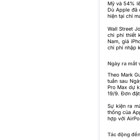
Mỹ và 54% lên
Dù Apple đã 
hiện tại chỉ m
Wall Street J
chi phí thiết
Nam, giá iPh
chi phí nhập 
Ngày ra mắt 
Theo Mark G
tuần sau Ngà
Pro Max dự ki
19/9. Đơn đặt
Sự kiện ra m
thống của App
hợp với AirP
Tác động đến