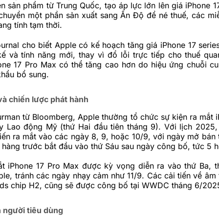
 sản phẩm từ Trung Quốc, tạo áp lực lớn lên giá iPhone 1
chuyển một phần sản xuất sang Ấn Độ để né thuế, các miễ
ang tính tạm thời.
ournal cho biết Apple có kế hoạch tăng giá iPhone 17 serie
 kế và tính năng mới, thay vì đổ lỗi trực tiếp cho thuế qua
one 17 Pro Max có thể tăng cao hơn do hiệu ứng chuỗi c
khẩu bổ sung.
và chiến lược phát hành
urman từ Bloomberg,
Apple
thường tổ chức sự kiện ra mắt 
y Lao động Mỹ (thứ Hai đầu tiên tháng 9). Với lịch 2025,
ến ra mắt vào các ngày 8, 9, hoặc 10/9, với ngày mở bán 
 hàng trước bắt đầu vào thứ Sáu sau ngày công bố, tức 5 h
ắt iPhone 17 Pro Max được kỳ vọng diễn ra vào thứ Ba, t
le, tránh các ngày nhạy cảm như 11/9. Các cải tiến về âm t
ods chip H2, cũng sẽ được công bố tại WWDC tháng 6/202
 người tiêu dùng