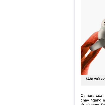
Màu mới của
Camera của i
chạy ngang mặ
từ Haitong Se