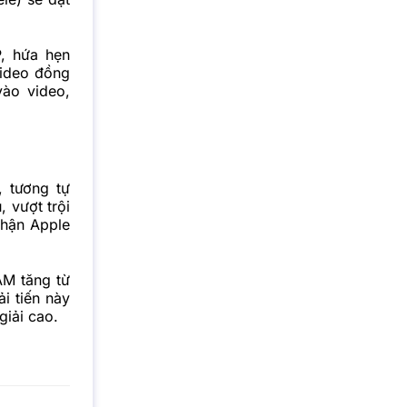
, hứa hẹn
video đồng
vào video,
, tương tự
 vượt trội
nhận Apple
AM tăng từ
i tiến này
giải cao.