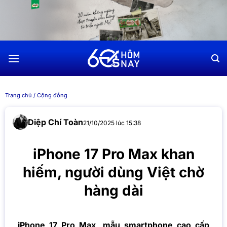
Chuyển
đến
nội
dung
Trang chủ
/
Cộng đồng
Diệp Chí Toàn
21/10/2025 lúc 15:38
iPhone 17 Pro Max khan
hiếm, người dùng Việt chờ
hàng dài
iPhone 17 Pro Max, mẫu smartphone cao cấp