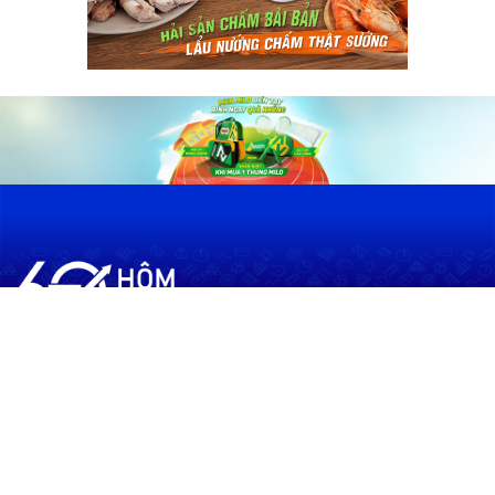
60shomnay.vn là trang mạng xã hội
chia sẻ thông tin hữu ích về xu hướng
tài chính, kinh doanh
Thông Tin
Điều khoản sử dụng