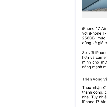
iPhone 17 Ai
với iPhone 1
256GB, mức g
dùng về giá tr
So với iPhon
hơn và camera
minh cho mức
năng mạnh mẽ
Triển vọng v
Theo nhận đị
thành công, c
nhẹ. Tuy nhi
iPhone 17 Air