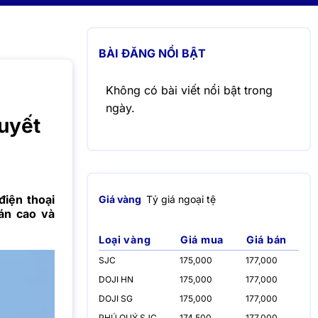
BÀI ĐĂNG NỔI BẬT
Không có bài viết nổi bật trong
ngày.
huyết
điện thoại
Giá vàng
Tỷ giá ngoại tệ
bán cao và
Loại vàng
Giá mua
Giá bán
SJC
175,000
177,000
DOJI HN
175,000
177,000
DOJI SG
175,000
177,000
PHÚ QUÝ SJC
174,500
177,000