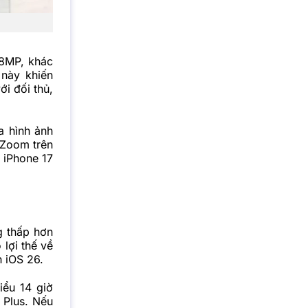
48MP, khác
này khiến
ới đối thủ,
a hình ảnh
 Zoom trên
 iPhone 17
g thấp hơn
lợi thế về
 iOS 26.
iểu 14 giờ
 Plus. Nếu