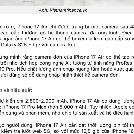
Ảnh: Vietnamfinance.vn
n rò rỉ, iPhone 17 Air chỉ được trang bị một camera sau 
cao cấp thường có hệ thống camera đa ống kính. Điều 
o ngại rằng iPhone 17 Air có thể bị xem là kém cao cấp so v
Galaxy S25 Edge với camera kép.
ứng minh rằng camera đơn của iPhone 17 Air có thể tạo r
 trội nhờ tích hợp công nghệ AI, tương tự tính năng ProRes
 10 Pro. Nếu chất lượng ảnh chụp ngang tầm hoặc vượt qua
gười dùng sẽ dễ dàng chấp nhận thiết kế camera đơn.
n và hiệu suất
 dự kiến chỉ 2.800–2.900 mAh, iPhone 17 Air có dung lượn
i iPhone 17 Pro Max (hơn 5.000 mAh). Tuy nhiên, Apple có 
ần cứng và phần mềm, nhờ chip tự sản xuất và hệ điều hành
c người dùng, iPhone 17 Air cần đạt thời lượng pin tối th
 kiểm tra lướt web 5G, so với mức 16,5 giờ của iPhone 16