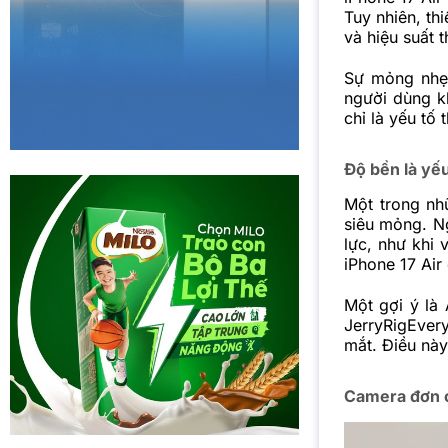
Tuy nhiên, th
và hiệu suất 
Sự mỏng nhẹ 
người dùng k
chỉ là yếu tố
Độ bền là yếu
Một trong nhữ
siêu mỏng. Ng
lực, như khi 
iPhone 17 Air
Một gợi ý là
JerryRigEvery
mắt. Điều này
Camera đơn c