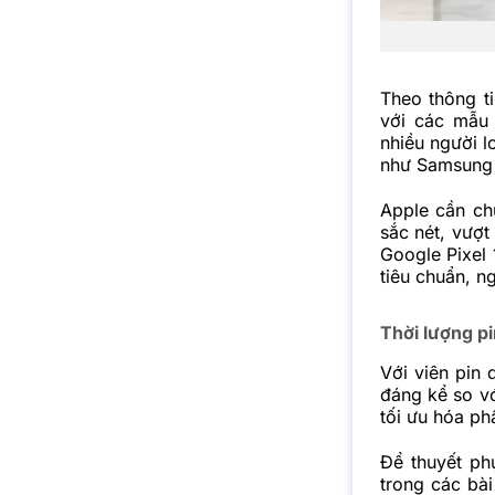
Theo thông ti
với các mẫu 
nhiều người l
như Samsung 
Apple cần ch
sắc nét, vượt
Google Pixel
tiêu chuẩn, n
Thời lượng pi
Với viên pin
đáng kể so vớ
tối ưu hóa ph
Để thuyết phụ
trong các bài