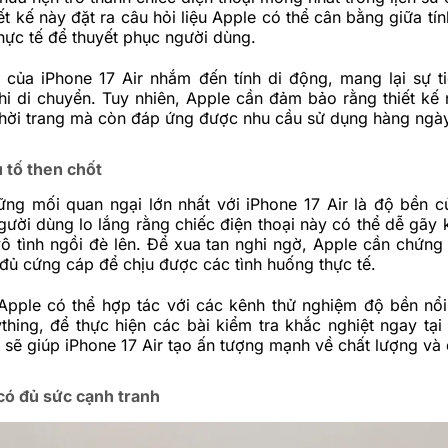
iết kế này đặt ra câu hỏi liệu Apple có thể cân bằng giữa t
thực tế để thuyết phục người dùng.
của iPhone 17 Air nhắm đến tính di động, mang lại sự ti
hi di chuyển. Tuy nhiên, Apple cần đảm bảo rằng thiết kế
 thời trang mà còn đáp ứng được nhu cầu sử dụng hàng ngà
 tố then chốt
ng mối quan ngại lớn nhất với iPhone 17 Air là độ bền củ
ười dùng lo lắng rằng chiếc điện thoại này có thể dễ gãy k
vô tình ngồi đè lên. Để xua tan nghi ngờ, Apple cần chứng
 đủ cứng cáp để chịu được các tình huống thực tế.
 Apple có thể hợp tác với các kênh thử nghiệm độ bền nổi
thing, để thực hiện các bài kiểm tra khắc nghiệt ngay tại 
 sẽ giúp iPhone 17 Air tạo ấn tượng mạnh về chất lượng và 
ó đủ sức cạnh tranh