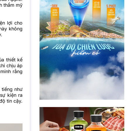
ính thẩm mỹ
ện lợi cho
 này không
y.
a thiết kế
hi chịu áp
 minh rằng
 tiếng như
sự kiện ra
độ tin cậy.