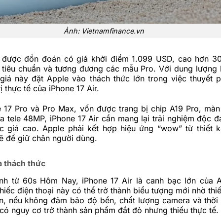
Ảnh: Vietnamfinance.vn
r được đồn đoán có giá khởi điểm 1.099 USD, cao hơn 
7 tiêu chuẩn và tương đương các mẫu Pro. Với dung lượng 
iá này đặt Apple vào thách thức lớn trong việc thuyết 
ị thực tế của iPhone 17 Air.
e 17 Pro và Pro Max, vốn được trang bị chip A19 Pro, màn
 tele 48MP, iPhone 17 Air cần mang lại trải nghiệm độc đ
 giá cao. Apple phải kết hợp hiệu ứng “wow” từ thiết k
 để giữ chân người dùng.
à thách thức
nh từ 60s Hôm Nay, iPhone 17 Air là canh bạc lớn của 
hiếc điện thoại này có thể trở thành biểu tượng mới nhờ th
ên, nếu không đảm bảo độ bền, chất lượng camera và thời 
 có nguy cơ trở thành sản phẩm đắt đỏ nhưng thiếu thực tế.