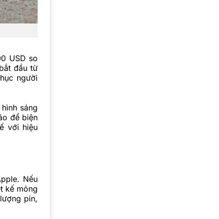
300 USD so
bắt đầu từ
phục người
 hình sáng
áo để biện
ế với hiệu
Apple. Nếu
iết kế mỏng
lượng pin,