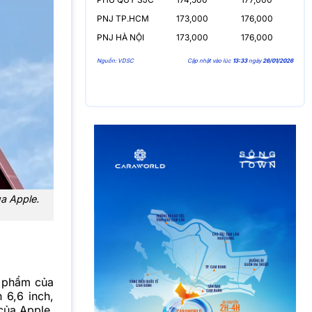
PNJ TP.HCM
173,000
176,000
PNJ HÀ NỘI
173,000
176,000
Nguồn: VDSC
Cập nhật vào lúc
13:33
ngày
26/01/2026
ủa Apple.
n phẩm của
 6,6 inch,
 của
Apple
.