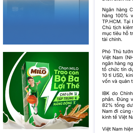
Ngân hàng C
hàng 100% vố
TP.HCM. Tại 
Chủ tịch kiê
mục tiêu hỗ t
tài chính.
Phó Thủ tướ
Việt Nam (NH
ngân hàng ng
tổ chức tín d
10 tỉ USD, ki
vốn và quản tr
IBK do Chín
phần. Đúng v
82% tổng dư 
Nam đi cùng 
kinh tế Việt 
Việt Nam hiệ