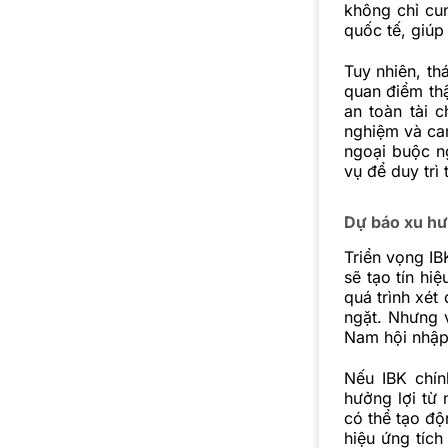
không chỉ cu
quốc tế, giúp
Tuy nhiên, th
quan điểm th
an toàn tài 
nghiệm và ca
ngoại buộc n
vụ để duy trì 
Dự báo xu hư
Triển vọng I
sẽ tạo tín hi
quá trình xét
ngặt. Nhưng v
Nam hội nhập 
Nếu IBK chí
hưởng lợi từ 
có thể tạo độ
hiệu ứng tíc