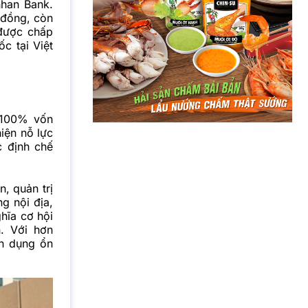
nhan Bank.
 đồng, còn
 được chấp
c tại Việt
 100% vốn
hiện nỗ lực
c định chế
n, quản trị
g nội địa,
hĩa cơ hội
n. Với hơn
ín dụng ổn