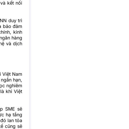
và kết nối
NN duy trì
và bảo đảm
hính, kinh
 ngân hàng
hệ và dịch
i Việt Nam
g ngắn hạn,
lọc nghiêm
à khi Việt
ệp SME sẽ
ực hạ tầng
đó lan tỏa
tế cũng sẽ