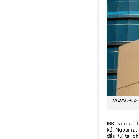
NHNN chưa c
IBK, vốn có 
kể. Ngoài ra,
đầu tư tài c