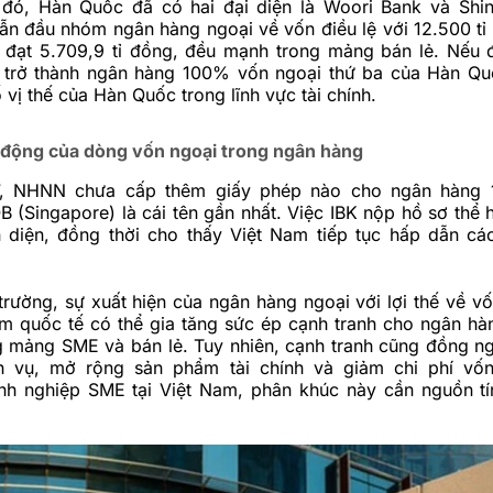
 đó, Hàn Quốc đã có hai đại diện là Woori Bank và Shi
ẫn đầu nhóm ngân hàng ngoại về vốn điều lệ với 12.500 tỉ
 đạt 5.709,9 tỉ đồng, đều mạnh trong mảng bán lẻ. Nếu
ẽ trở thành ngân hàng 100% vốn ngoại thứ ba của Hàn Quố
vị thế của Hàn Quốc trong lĩnh vực tài chính.
c động của dòng vốn ngoại trong ngân hàng
, NHNN chưa cấp thêm giấy phép nào cho ngân hàng
B (Singapore) là cái tên gần nhất. Việc IBK nộp hồ sơ thể 
 diện, đồng thời cho thấy Việt Nam tiếp tục hấp dẫn cá
trường, sự xuất hiện của ngân hàng ngoại với lợi thế về vố
m quốc tế có thể gia tăng sức ép cạnh tranh cho ngân hàn
g mảng SME và bán lẻ. Tuy nhiên, cạnh tranh cũng đồng ng
ch vụ, mở rộng sản phẩm tài chính và giảm chi phí vố
h nghiệp SME tại Việt Nam, phân khúc này cần nguồn t