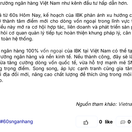
 trường ngân hàng Việt Nam như kênh đầu tư hấp dẫn hơn.
á từ 60s Hôm Nay, kế hoạch của IBK phản ánh xu hướng c
 thành tâm điểm mới cho dòng vốn ngoại trong lĩnh vực t
ều này mở ra cơ hội hợp tác, liên doanh và phát triển sản
 hỏi cơ quan quản lý tiếp tục hoàn thiện khung pháp lý, câ
 toàn hệ thống.
 ngân hàng 100%
vốn ngoại
của IBK tại Việt Nam có thể t
trường ngân hàng và nền kinh tế. Nếu thành công, đây sẽ 
vừa tăng cường dòng vốn quốc tế, vừa hỗ trợ mạnh mẽ 
g trọng điểm. Song song, áp lực cạnh tranh cũng gia tăn
 địa đổi mới, nâng cao chất lượng để thích ứng trong môi 
p.
Nguồn tham khảo:
Vietn
#60snganhang
0
0