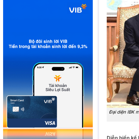
Đại diện IBK 
Diễn biến kế