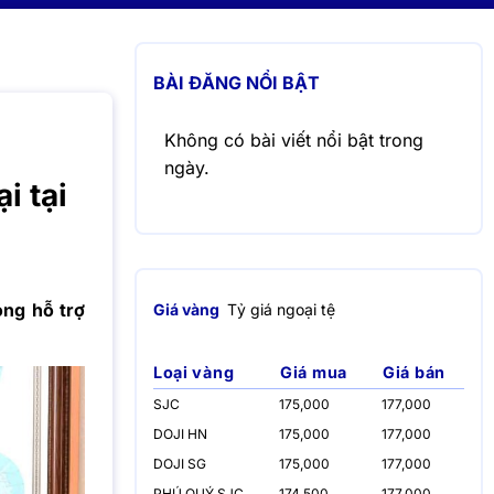
BÀI ĐĂNG NỔI BẬT
Không có bài viết nổi bật trong
ngày.
i tại
ng hỗ trợ
Giá vàng
Tỷ giá ngoại tệ
Loại vàng
Giá mua
Giá bán
SJC
175,000
177,000
DOJI HN
175,000
177,000
DOJI SG
175,000
177,000
PHÚ QUÝ SJC
174,500
177,000