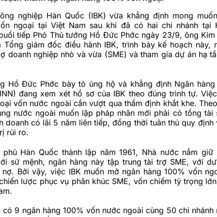
ông nghiệp Hàn Quốc (IBK) vừa khẳng định mong muố
n ngoại tại Việt Nam sau khi đã có hai chi nhánh tại
buổi tiếp Phó Thủ tướng Hồ Đức Phớc ngày 23/9, ông Kim
m Tổng giám đốc điều hành IBK, trình bày kế hoạch này,
rợ doanh nghiệp nhỏ và vừa (SME) và tham gia dự án hạ tầ
ng Hồ Đức Phớc bày tỏ ủng hộ và khẳng định Ngân hàng
NN) đang xem xét hồ sơ của IBK theo đúng trình tự. Việc
oại vốn nước ngoài cần vượt qua thẩm định khắt khe. Theo
ụng nước ngoài muốn lập pháp nhân mới phải có tổng tài s
nh doanh có lãi 5 năm liên tiếp, đồng thời tuân thủ quy định
ị rủi ro.
h phủ Hàn Quốc thành lập năm 1961, Nhà nước nắm giữ
ới sứ mệnh, ngân hàng này tập trung tài trợ SME, với d
nợ. Bởi vậy, việc IBK muốn mở ngân hàng 100% vốn ngoạ
chiến lược phục vụ phân khúc SME, vốn chiếm tỷ trọng lớn
Nam.
n có 9 ngân hàng 100% vốn nước ngoài cùng 50 chi nhánh