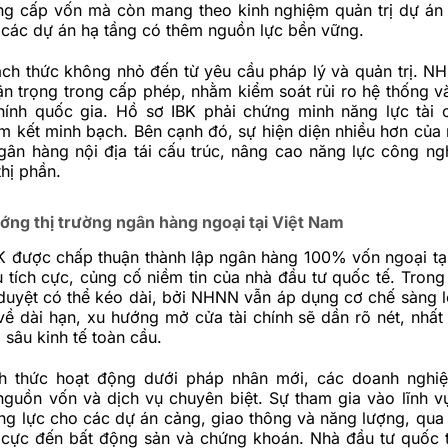
ng cấp vốn mà còn mang theo kinh nghiệm quản trị dự án 
 các dự án hạ tầng có thêm nguồn lực bền vững.
ách thức không nhỏ đến từ yêu cầu pháp lý và quản trị. NH
ận trọng trong cấp phép, nhằm kiểm soát rủi ro hệ thống 
chính quốc gia. Hồ sơ IBK phải chứng minh năng lực tài c
m kết minh bạch. Bên cạnh đó, sự hiện diện nhiều hơn của
gân hàng nội địa tái cấu trúc, nâng cao năng lực công ng
thị phần.
ớng thị trường ngân hàng ngoại tại Việt Nam
BK được chấp thuận thành lập ngân hàng 100% vốn ngoại tạ
ệu tích cực, củng cố niềm tin của nhà đầu tư quốc tế. Tron
 duyệt có thể kéo dài, bởi NHNN vẫn áp dụng cơ chế sàng 
ề dài hạn, xu hướng mở cửa tài chính sẽ dần rõ nét, nhất l
sâu kinh tế toàn cầu.
nh thức hoạt động dưới pháp nhân mới, các doanh nghi
nguồn vốn và dịch vụ chuyên biệt. Sự tham gia vào lĩnh v
ng lực cho các dự án cảng, giao thông và năng lượng, qua 
h cực đến bất động sản và chứng khoán. Nhà đầu tư quốc 