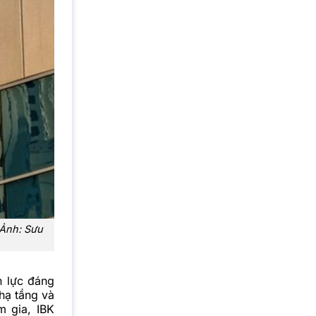
 Ảnh: Sưu
n lực đáng
 hạ tầng và
m gia, IBK