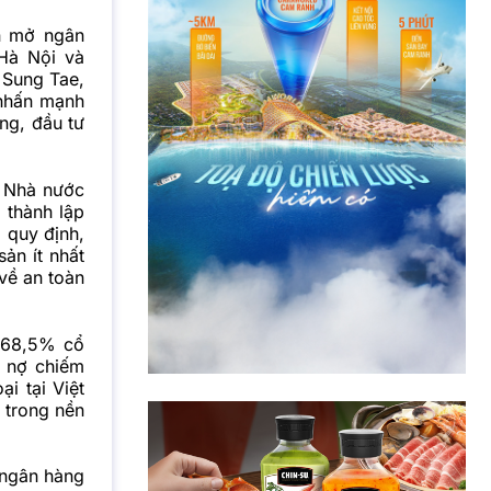
n mở ngân
 Hà Nội và
 Sung Tae,
 nhấn mạnh
ng, đầu tư
 Nhà nước
 thành lập
 quy định,
ản ít nhất
 về an toàn
 68,5% cổ
ư nợ chiếm
i tại Việt
 trong nền
 ngân hàng