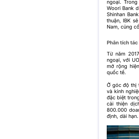
ngoại. Trong
Woori Bank d
Shinhan Bank
thuận, IBK s
Nam, củng cố 
Phân tích tá
Từ năm 2017
ngoại, với UO
mở rộng hiện
quốc tế.
Ở góc độ thị 
và kinh nghiệ
đặc biệt tron
cải thiện dị
800.000 doan
định, dài hạn.