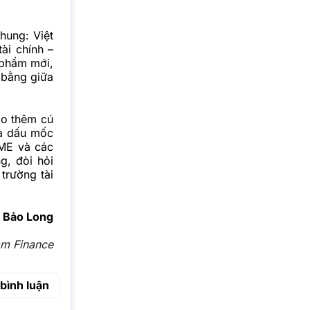
hung: Việt
ài chính –
 phẩm mới,
n bằng giữa
ạo thêm cú
là dấu mốc
SME và các
g, đòi hỏi
trường tài
Bảo Long
am Finance
bình luận