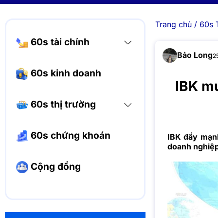
Trang chủ
/
60s 
60s tài chính
Bảo Long
2
60s kinh doanh
IBK mu
60s thị trường
60s chứng khoán
IBK đẩy mạn
doanh nghiệp
Cộng đồng