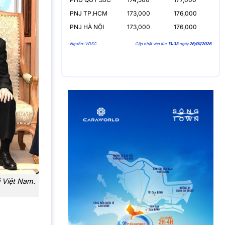
PNJ TP.HCM
173,000
176,000
PNJ HÀ NỘI
173,000
176,000
Nguồn: VDSC
Cập nhật vào lúc
13:33
ngày
26/01/2026
 Việt Nam.