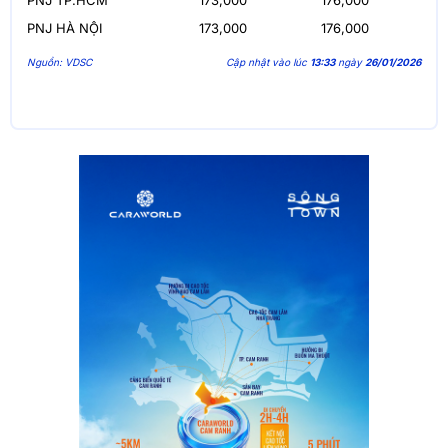
PNJ TP.HCM
173,000
176,000
PNJ HÀ NỘI
173,000
176,000
Nguồn: VDSC
Cập nhật vào lúc
13:33
ngày
26/01/2026