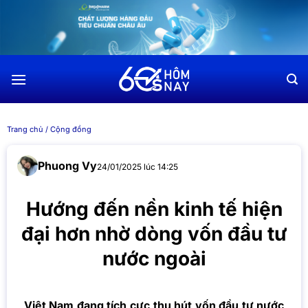
Chuyển
đến
nội
dung
Trang chủ
/
Cộng đồng
Phuong Vy
24/01/2025 lúc 14:25
Hướng đến nền kinh tế hiện
đại hơn nhờ dòng vốn đầu tư
nước ngoài
Việt Nam đang tích cực thu hút vốn đầu tư nước