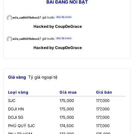
BÀI ĐĂNG NỔI BẬT
60s Tài chính
7 giờ trước
w2s_ca86476dbcc2
Hacked by CoupDeGrace
60s Tài chính
7 giờ trước
w2s_ca86476dbcc2
Hacked by CoupDeGrace
Giá vàng
Tỷ giá ngoại tệ
Loại vàng
Giá mua
Giá bán
SJC
175,000
177,000
DOJI HN
175,000
177,000
DOJI SG
175,000
177,000
PHÚ QUÝ SJC
174,500
177,000