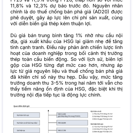
11,8% và 12,3% dự báo trước đó. Nguyên nhân
chính là do thuế chống bán phá giá (AD20) được
phê duyệt, gây áp lực lên chi phí sản xuất, cùng
với diễn biến giá thép kém thuận lợi.
Dù giá bán trung bình tăng 1% nhờ nhu cầu nội
địa, giá xuất khẩu của HSG lại giảm nhẹ để tăng
tính cạnh tranh. Điều này phản ánh chiến lược linh
hoạt của doanh nghiệp trong bối cảnh thị trường
thép toàn cầu biến động. So với lịch sử, biên lợi
gộp của HSG từng đạt mức cao hơn, nhưng áp
lực từ giá nguyên liệu và thuế chống bán phá giá
đã khiến chỉ số này thu hẹp. Dẫu vậy, mức tăng
trưởng doanh thu 3-5% trong hai năm tới vẫn cho
thấy tiềm năng ổn định của HSG, đặc biệt khi thị
trường nội địa tiếp tục là động lực chính.