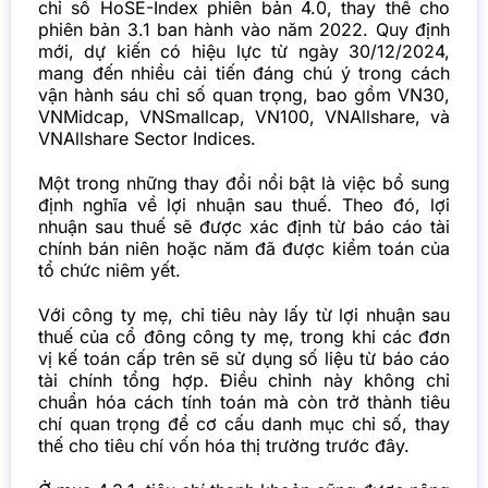
chỉ số HoSE-Index phiên bản 4.0, thay thế cho
phiên bản 3.1 ban hành vào năm 2022. Quy định
mới, dự kiến có hiệu lực từ ngày 30/12/2024,
mang đến nhiều cải tiến đáng chú ý trong cách
vận hành sáu chỉ số quan trọng, bao gồm VN30,
VNMidcap, VNSmallcap, VN100, VNAllshare, và
VNAllshare Sector Indices.
Một trong những thay đổi nổi bật là việc bổ sung
định nghĩa về lợi nhuận sau thuế. Theo đó, lợi
nhuận sau thuế sẽ được xác định từ báo cáo tài
chính bán niên hoặc năm đã được kiểm toán của
tổ chức niêm yết.
Với công ty mẹ, chỉ tiêu này lấy từ lợi nhuận sau
thuế của cổ đông công ty mẹ, trong khi các đơn
vị kế toán cấp trên sẽ sử dụng số liệu từ báo cáo
tài chính tổng hợp. Điều chỉnh này không chỉ
chuẩn hóa cách tính toán mà còn trở thành tiêu
chí quan trọng để cơ cấu danh mục chỉ số, thay
thế cho tiêu chí vốn hóa thị trường trước đây.