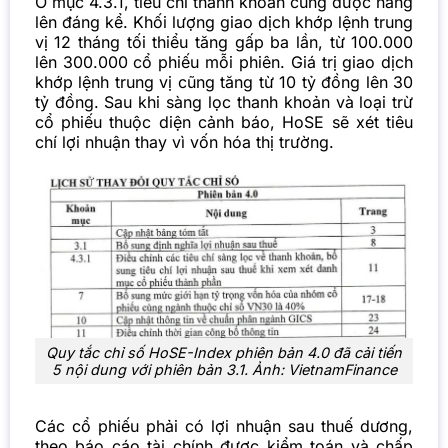
Ở mục 4.3.1, tiêu chí thanh khoản cũng được nâng
lên đáng kể. Khối lượng giao dịch khớp lệnh trung
vị 12 tháng tối thiểu tăng gấp ba lần, từ 100.000
lên 300.000 cổ phiếu mỗi phiên. Giá trị giao dịch
khớp lệnh trung vị cũng tăng từ 10 tỷ đồng lên 30
tỷ đồng. Sau khi sàng lọc thanh khoản và loại trừ
cổ phiếu thuộc diện cảnh báo, HoSE sẽ xét tiêu
chí lợi nhuận thay vì vốn hóa thị trường.
Quy tắc chỉ số HoSE-Index phiên bản 4.0 đã cải tiến
5 nội dung với phiên bản 3.1. Ảnh: VietnamFinance
Các cổ phiếu phải có lợi nhuận sau thuế dương,
theo báo cáo tài chính được kiểm toán và chấp