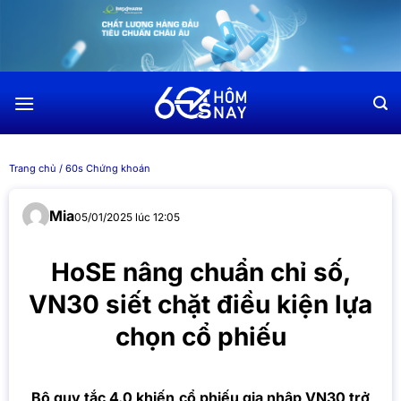
Chuyển
đến
nội
dung
Trang chủ
/
60s Chứng khoán
Mia
05/01/2025 lúc 12:05
HoSE nâng chuẩn chỉ số,
VN30 siết chặt điều kiện lựa
chọn cổ phiếu
Bộ quy tắc 4.0 khiến cổ phiếu gia nhập VN30 trở