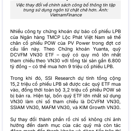
Việc thay đổi về chính sách công bố thông tin tập
trung sử dụng ngôn từ chặt chẽ hơn. Ảnh:
VietnamFinance
Nhiều công ty chứng khoán dự báo cổ phiếu LPB
của Ngân hàng TMCP Lộc Phát Việt Nam sẽ thế
chân cổ phiếu POW của PV Power trong đợt cơ
cấu lần này. Theo Chứng khoán Yuanta, quỹ
DCVFM VN30 ETF – quỹ có quy mô lớn nhất
tham chiếu theo VN30 với tổng tài sản gần 6.800
tỷ đồng – có thể mua hơn 9 triệu cổ phiếu LPB.
Trong khi đó, SSI Research dự tính tổng cộng
15,2 triệu cổ phiếu LPB sẽ được các quỹ ETF mua
vào, đồng thời toàn bộ 3,2 triệu cổ phiếu POW sẽ
bị bán ra. Hiện tại, bốn quỹ ETF lớn nhất sử dụng
VN30 làm chỉ số tham chiếu là DCVFM VN30,
SSIAM VN30, MAFM VN30, và KIM Growth VN30.
Sự thay đổi thành phần rổ chỉ số không chỉ ảnh
hưởng đến danh mục của các quỹ mà còn tác