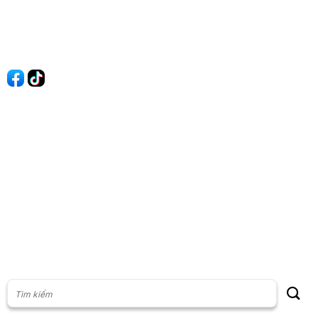
Liên hệ
Quảng cáo
60s Tài chính
60s Kinh doanh
60s Thị trường
60s Chứng khoán
Cộng đồng