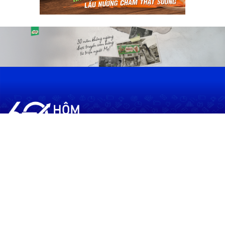
60shomnay.vn là trang mạng xã hội
chia sẻ thông tin hữu ích về xu hướng
tài chính, kinh doanh
Thông Tin
Điều khoản sử dụng
Quy Định Viết Bài