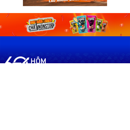
60shomnay.vn là trang mạng xã hội
chia sẻ thông tin hữu ích về xu hướng
tài chính, kinh doanh
Thông Tin
Điều khoản sử dụng
Quy Định Viết Bài