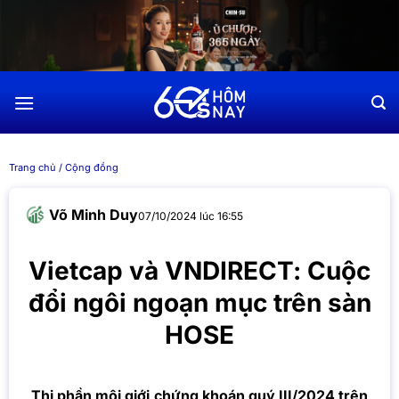
Chuyển
đến
nội
dung
Trang chủ
/
Cộng đồng
Võ Minh Duy
07/10/2024 lúc 16:55
Vietcap và VNDIRECT: Cuộc
đổi ngôi ngoạn mục trên sàn
HOSE
Thị phần môi giới chứng khoán quý III/2024 trên