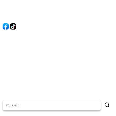
Liên hệ
Quảng cáo
60s Tài chính
60s Kinh doanh
60s Thị trường
60s Chứng khoán
Cộng đồng