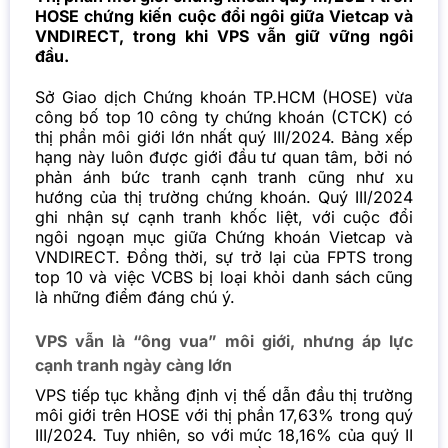
HOSE chứng kiến cuộc đổi ngôi giữa Vietcap và
VNDIRECT, trong khi VPS vẫn giữ vững ngôi
đầu.
Sở Giao dịch Chứng khoán TP.HCM (HOSE) vừa
công bố top 10 công ty
chứng khoán
(CTCK) có
thị phần môi giới lớn nhất quý III/2024. Bảng xếp
hạng này luôn được giới đầu tư quan tâm, bởi nó
phản ánh bức tranh cạnh tranh cũng như xu
hướng của thị trường chứng khoán. Quý III/2024
ghi nhận sự cạnh tranh khốc liệt, với cuộc đổi
ngôi ngoạn mục giữa Chứng khoán Vietcap và
VNDIRECT. Đồng thời, sự trở lại của FPTS trong
top 10 và việc VCBS bị loại khỏi danh sách cũng
là những điểm đáng chú ý.
VPS vẫn là “ông vua” môi giới, nhưng áp lực
cạnh tranh ngày càng lớn
VPS tiếp tục khẳng định vị thế dẫn đầu thị trường
môi giới trên HOSE với thị phần 17,63% trong quý
III/2024. Tuy nhiên, so với mức 18,16% của quý II