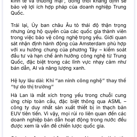
kinh tế và thương mại”, đồng thời khẳng định sẽ
bảo vệ lợi ích hợp pháp của doanh nghiệp Trung
Quốc.
Trái lại, Ủy ban châu Âu tỏ thái độ thận trọng
nhưng ủng hộ quyền của các quốc gia thành viên
trong việc bảo vệ công nghệ trọng yếu. Giới quan
sát nhận định hành động của Amsterdam phù hợp
với xu hướng chung của phương Tây – kiểm soát
đầu tư và hạn chế ảnh hưởng công nghệ từ Trung
Quốc, đặc biệt trong các lĩnh vực nhạy cảm như
bán dẫn, AI và năng lượng xanh.
Hệ lụy lâu dài: Khi “an ninh công nghệ” thay thế
“tự do thị trường”
Hà Lan là mắt xích trọng yếu trong chuỗi cung
ứng chip toàn cầu, đặc biệt thông qua ASML –
công ty duy nhất sản xuất thiết bị in thạch bản
EUV tiên tiến. Vì vậy, mọi rủi ro liên quan đến các
doanh nghiệp bán dẫn hoạt động trong nước đều
được xem là vấn đề chiến lược quốc gia.