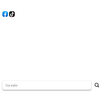
Quảng cáo
60s Tài chính
60s Kinh doanh
60s Thị trường
60s Chứng khoán
Cộng đồng
Giấy phép thiết lập Mạng xã hội số: 201/GP-BTTT, do Bộ thông
tin và Truyền thông cấp ngày 23/07/2024