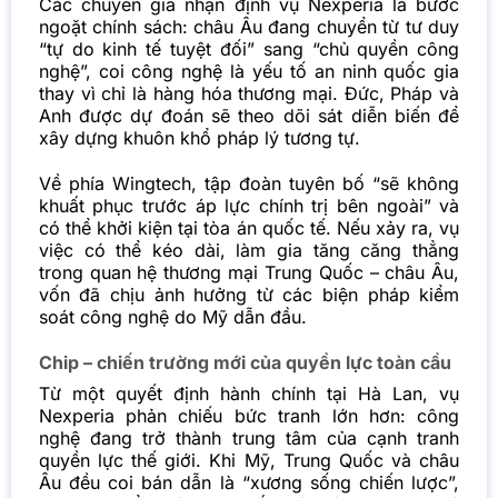
Các chuyên gia nhận định vụ Nexperia là bước
ngoặt chính sách: châu Âu đang chuyển từ tư duy
“tự do kinh tế tuyệt đối” sang “chủ quyền công
nghệ”, coi công nghệ là yếu tố an ninh quốc gia
thay vì chỉ là hàng hóa thương mại. Đức, Pháp và
Anh được dự đoán sẽ theo dõi sát diễn biến để
xây dựng khuôn khổ pháp lý tương tự.
Về phía Wingtech, tập đoàn tuyên bố “sẽ không
khuất phục trước áp lực chính trị bên ngoài” và
có thể khởi kiện tại tòa án quốc tế. Nếu xảy ra, vụ
việc có thể kéo dài, làm gia tăng căng thẳng
trong quan hệ thương mại Trung Quốc – châu Âu,
vốn đã chịu ảnh hưởng từ các biện pháp kiểm
soát công nghệ do Mỹ dẫn đầu.
Chip – chiến trường mới của quyền lực toàn cầu
Từ một quyết định hành chính tại Hà Lan, vụ
Nexperia phản chiếu bức tranh lớn hơn: công
nghệ đang trở thành trung tâm của cạnh tranh
quyền lực thế giới. Khi Mỹ, Trung Quốc và châu
Âu đều coi bán dẫn là “xương sống chiến lược”,