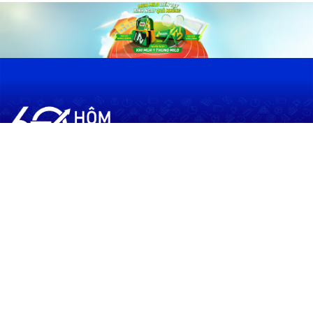
60shomnay.vn là trang mạng xã hội
chia sẻ thông tin hữu ích về xu hướng
tài chính, kinh doanh
Thông Tin
Điều khoản sử dụng
Quy Định Viết Bài
Liên hệ