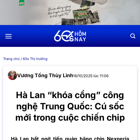
Chuyển
đến
nội
dung
Trang chủ
/
60s Thị trường
Vương Tống Thùy Linh
16/10/2025 lúc 11:06
Hà Lan “khóa cổng” công
nghệ Trung Quốc: Cú sốc
mới trong cuộc chiến chip
Hà Lan bất ngờ tiếp quản hãng chip Nexperia