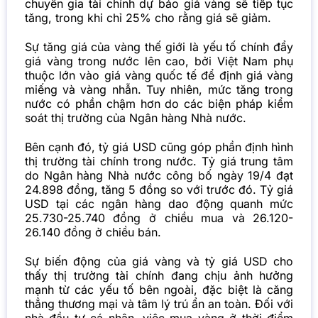
chuyên gia tài chính dự báo giá vàng sẽ tiếp tục
tăng, trong khi chỉ 25% cho rằng giá sẽ giảm.
Sự tăng giá của vàng thế giới là yếu tố chính đẩy
giá vàng trong nước lên cao, bởi Việt Nam phụ
thuộc lớn vào giá vàng quốc tế để định giá vàng
miếng và vàng nhẫn. Tuy nhiên, mức tăng trong
nước có phần chậm hơn do các biện pháp kiểm
soát thị trường của Ngân hàng Nhà nước.
Bên cạnh đó, tỷ giá USD cũng góp phần định hình
thị trường tài chính trong nước. Tỷ giá trung tâm
do Ngân hàng Nhà nước công bố ngày 19/4 đạt
24.898 đồng, tăng 5 đồng so với trước đó. Tỷ giá
USD tại các ngân hàng dao động quanh mức
25.730-25.740 đồng ở chiều mua và 26.120-
26.140 đồng ở chiều bán.
Sự biến động của giá vàng và tỷ giá USD cho
thấy thị trường tài chính đang chịu ảnh hưởng
mạnh từ các yếu tố bên ngoài, đặc biệt là căng
thẳng thương mại và tâm lý trú ẩn an toàn. Đối với
nhà đầu tư cá nhân, việc mua vàng ở thời điểm