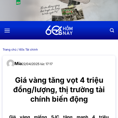
Chuyển
đến
nội
dung
Trang chủ
/
60s Tài chính
Mia
22/04/2025 lúc 17:17
Giá vàng tăng vọt 4 triệu
đồng/lượng, thị trường tài
chính biến động
Giá vàng miếng SJC tăng mạnh 4 triệu