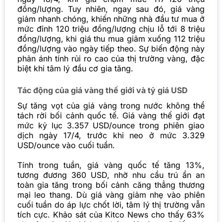
đồng/lượng. Tuy nhiên, ngay sau đó, giá vàng
giảm nhanh chóng, khiến những nhà đầu tư mua ở
mức đỉnh 120 triệu đồng/lượng chịu lỗ tới 8 triệu
đồng/lượng, khi giá thu mua giảm xuống 112 triệu
đồng/lượng vào ngày tiếp theo. Sự biến động này
phản ánh tính rủi ro cao của thị trường vàng, đặc
biệt khi tâm lý đầu cơ gia tăng.
Tác động của giá vàng thế giới và tỷ giá USD
Sự tăng vọt của giá vàng trong nước không thể
tách rời bối cảnh quốc tế. Giá vàng thế giới đạt
mức kỷ lục 3.357 USD/ounce trong phiên giao
dịch ngày 17/4, trước khi neo ở mức 3.329
USD/ounce vào cuối tuần.
Tính trong tuần, giá vàng quốc tế tăng 13%,
tương đương 360 USD, nhờ nhu cầu trú ẩn an
toàn gia tăng trong bối cảnh căng thẳng thương
mại leo thang. Dù giá vàng giảm nhẹ vào phiên
cuối tuần do áp lực chốt lời, tâm lý thị trường vẫn
tích cực. Khảo sát của Kitco News cho thấy 63%