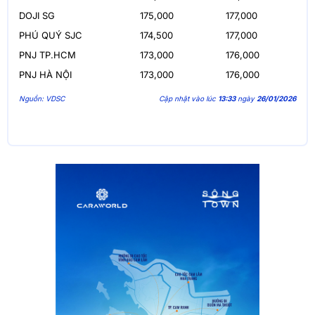
DOJI SG
175,000
177,000
PHÚ QUÝ SJC
174,500
177,000
PNJ TP.HCM
173,000
176,000
PNJ HÀ NỘI
173,000
176,000
Nguồn: VDSC
Cập nhật vào lúc
13:33
ngày
26/01/2026