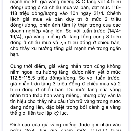
mạnh mẽ khi giá vàng miếng SJC tăng vọt 4 triệu
đồng/lượng ở cả chiều mua và bán, đạt mức 116-
118 triệu đồng/lượng vào 10h ngày 21/4. Chênh
lệch giá mua và bán duy trì ở mức 2 triệu
đồng/lượng, phản ánh tâm lý thận trọng của các
doanh nghiệp vàng lớn.
So với tuần trước (14/4-
19/4), giá vàng miếng đã tăng tổng cộng 8 triệu
đồng ở chiều mua và 7,5 triệu đồng ở chiều bán,
cho thấy xu hướng tăng giá mạnh mẽ trong ngắn
hạn.
Cùng thời điểm, giá vàng nhẫn trơn cũng không
nằm ngoài xu hướng tăng, được niêm yết ở mức
112,5-115,5 triệu đồng/lượng. So với tuần trước,
giá nhẫn trơn tăng 3 triệu đồng ở chiều mua và 2
triệu đồng ở chiều bán.
Dù mức tăng của vàng
nhẫn trơn thấp hơn vàng miếng, nhưng đây vẫn là
tín hiệu cho thấy nhu cầu tích trữ vàng trong nước
đang nóng lên, đặc biệt trong bối cảnh giá vàng
thế giới liên tục lập kỷ lục.
Đỉnh cao của giá vàng miếng được ghi nhận vào
ngày 18/4, khi giá chạm mức 117-120 triệu