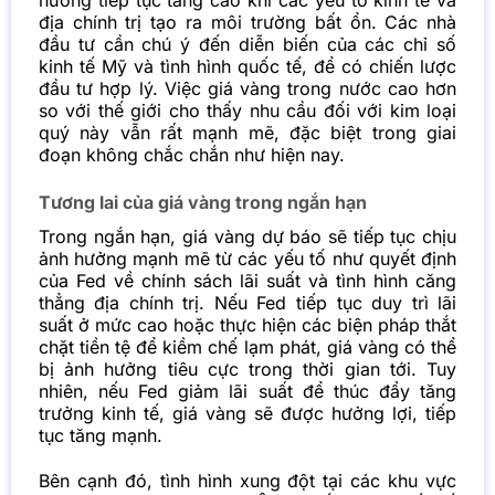
địa chính trị tạo ra môi trường bất ổn. Các nhà
đầu tư cần chú ý đến diễn biến của các chỉ số
kinh tế Mỹ và tình hình quốc tế, để có chiến lược
đầu tư hợp lý. Việc giá vàng trong nước cao hơn
so với thế giới cho thấy nhu cầu đối với kim loại
quý này vẫn rất mạnh mẽ, đặc biệt trong giai
đoạn không chắc chắn như hiện nay.
Tương lai của giá vàng trong ngắn hạn
Trong ngắn hạn, giá vàng dự báo sẽ tiếp tục chịu
ảnh hưởng mạnh mẽ từ các yếu tố như quyết định
của Fed về chính sách lãi suất và tình hình căng
thẳng địa chính trị. Nếu Fed tiếp tục duy trì lãi
suất ở mức cao hoặc thực hiện các biện pháp thắt
chặt tiền tệ để kiềm chế lạm phát, giá vàng có thể
bị ảnh hưởng tiêu cực trong thời gian tới. Tuy
nhiên, nếu Fed giảm lãi suất để thúc đẩy tăng
trưởng kinh tế, giá vàng sẽ được hưởng lợi, tiếp
tục tăng mạnh.
Bên cạnh đó, tình hình xung đột tại các khu vực