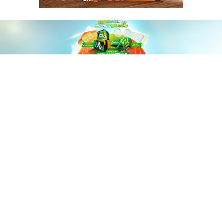
60shomnay.vn là trang mạng xã hội
chia sẻ thông tin hữu ích về xu hướng
tài chính, kinh doanh
Thông Tin
Điều khoản sử dụng
Quy Định Viết Bài