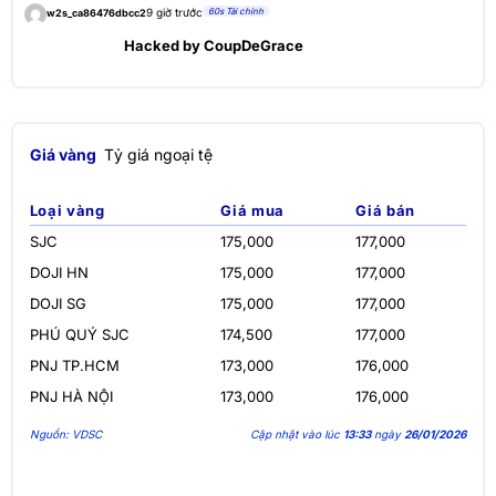
60s Tài chính
9 giờ trước
w2s_ca86476dbcc2
Hacked by CoupDeGrace
Giá vàng
Tỷ giá ngoại tệ
Loại vàng
Giá mua
Giá bán
SJC
175,000
177,000
DOJI HN
175,000
177,000
DOJI SG
175,000
177,000
PHÚ QUÝ SJC
174,500
177,000
PNJ TP.HCM
173,000
176,000
PNJ HÀ NỘI
173,000
176,000
Nguồn: VDSC
Cập nhật vào lúc
13:33
ngày
26/01/2026