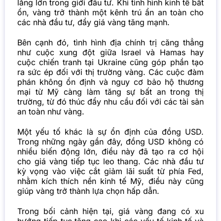
lắng lớn trong giới đầu tư. Khi tình hình kinh tế bất
ổn, vàng trở thành một kênh trú ẩn an toàn cho
các nhà đầu tư, đẩy giá vàng tăng mạnh.
Bên cạnh đó, tình hình địa chính trị căng thẳng
như cuộc xung đột giữa Israel và Hamas hay
cuộc chiến tranh tại Ukraine cũng góp phần tạo
ra sức ép đối với thị trường vàng. Các cuộc đàm
phán không ổn định và nguy cơ bảo hộ thương
mại từ Mỹ càng làm tăng sự bất an trong thị
trường, từ đó thúc đẩy nhu cầu đối với các tài sản
an toàn như vàng.
Một yếu tố khác là sự ổn định của đồng USD.
Trong những ngày gần đây, đồng USD không có
nhiều biến động lớn, điều này đã tạo ra cơ hội
cho giá vàng tiếp tục leo thang. Các nhà đầu tư
kỳ vọng vào việc cắt giảm lãi suất từ phía Fed,
nhằm kích thích nền kinh tế Mỹ, điều này cũng
giúp vàng trở thành lựa chọn hấp dẫn.
Trong bối cảnh hiện tại, giá vàng đang có xu
hướng tiếp tục tăng cao khi các yếu tố kinh tế và