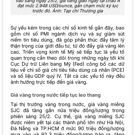
Vào sáng ngày 25/2, giá vàng giao ngay tại châu Á
đạt mức 2.948 USD/ounce, gần chạm mức kỷ lục
trước đó. Ảnh: Tạp chí Thương gia
Sự yếu kém trong các chỉ số kinh tế gần đây, bao
gồm chỉ số PMI ngành dịch vụ và sự giảm sút
niềm tin tiêu dùng, đã góp phần thúc đẩy tâm lý
thận trọng của giới đầu tư, từ đó đẩy giá vàng lên
cao. Triển vọng kinh tế Mỹ sẽ tiếp tục là yếu tố
quan trọng cần theo dõi trong những ngày tới khi
Cục Dự trữ Liên bang Mỹ (Fed) công bố các dữ
liệu về chỉ số giá chi tiêu tiêu dùng cá nhân (PCE)
và số liệu GDP quý IV. Tất cả các yếu tố này đều
ảnh hưởng trực tiếp đến giá vàng.
Giá vàng trong nước tiếp tục leo thang
Tại thị trường vàng trong nước, giá vàng miếng
SJC đã tăng gần nửa triệu đồng/lượng trong
phiên sáng 25/2. Cụ thể, giá vàng miếng SJC
được niêm yết tại các thành phố lớn như Hà Nội,
Đà Nẵng và TP.HCM ở mức 90 triệu đồng/lượng
mua vào và 92,3 triệu đồng/lượng bán ra, tăng