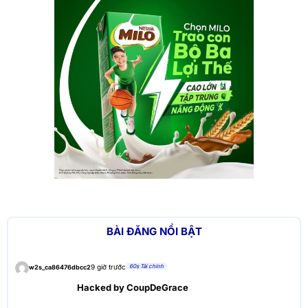
BÀI ĐĂNG NỔI BẬT
60s Tài chính
9 giờ trước
w2s_ca86476dbcc2
Hacked by CoupDeGrace