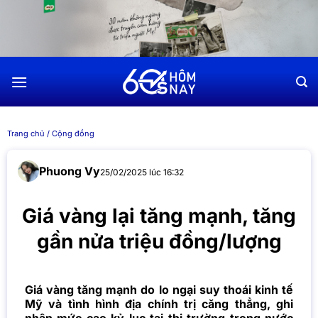
Chuyển
đến
nội
dung
Trang chủ
/
Cộng đồng
Phuong Vy
25/02/2025 lúc 16:32
Giá vàng lại tăng mạnh, tăng
gần nửa triệu đồng/lượng
Giá vàng tăng mạnh do lo ngại suy thoái kinh tế
Mỹ và tình hình địa chính trị căng thẳng, ghi