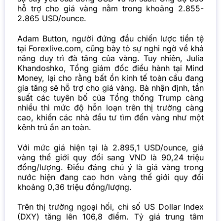
hỗ trợ cho giá vàng nằm trong khoảng 2.855-
2.865 USD/ounce.
Adam Button, người đứng đầu chiến lược tiền tệ
tại Forexlive.com, cũng bày tỏ sự nghi ngờ về khả
năng duy trì đà tăng của vàng. Tuy nhiên, Julia
Khandoshko, Tổng giám đốc điều hành tại Mind
Money, lại cho rằng bất ổn kinh tế toàn cầu đang
gia tăng sẽ hỗ trợ cho giá vàng. Bà nhận định, tần
suất các tuyên bố của Tổng thống Trump càng
nhiều thì mức độ hỗn loạn trên thị trường càng
cao, khiến các nhà đầu tư tìm đến vàng như một
kênh trú ẩn an toàn.
Với mức giá hiện tại là 2.895,1 USD/ounce,
giá
vàng
thế giới quy đổi sang VND là 90,24 triệu
đồng/lượng. Điều đáng chú ý là giá vàng trong
nước hiện đang cao hơn vàng thế giới quy đổi
khoảng 0,36 triệu đồng/lượng.
Trên thị trường ngoại hối, chỉ số US Dollar Index
(DXY) tăng lên 106,8 điểm. Tỷ giá trung tâm