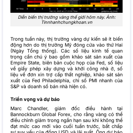
Diễn biến thị trường vàng thế giới hôm này. Ảnh:
Tinnhanhchungkhoan.vn
Trong tuần này, thị trường vàng dự kiến sẽ ít biến
động hơn do thị trường Mỹ đóng cửa vào thứ Hai
(Ngày Tổng thống). Các số liệu kinh tế quan
trọng cần chú ý bao gồm khảo sát sản xuất của
Empire State, biên bản cuộc họp của Fed, số liệu
về giấy phép xây dựng và khởi công nhà ở, số
liệu về đơn xin trợ cấp thất nghiệp, khảo sát sản
xuất của Fed Philadelphia, chỉ số PMI nhanh của
S&P và doanh số bán nhà hiện có.
Triển vọng và dự báo
Marc Chandler, giám đốc điều hành tại
Bannockburn Global Forex, cho rằng vàng có thể
điều chỉnh giảm trong ngắn hạn sau khi không thể
đạt mức cao mới vào cuối tuần trước, bất chấp
sự suy yếu của đồng USD và lãi suất. Ông dự báo