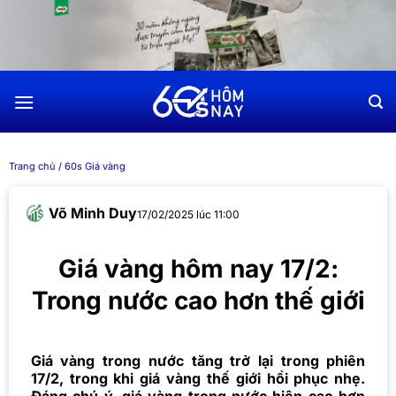
Chuyển
đến
nội
dung
Trang chủ
/
60s Giá vàng
Võ Minh Duy
17/02/2025 lúc 11:00
Giá vàng hôm nay 17/2:
Trong nước cao hơn thế giới
Giá vàng trong nước tăng trở lại trong phiên
17/2, trong khi giá vàng thế giới hồi phục nhẹ.