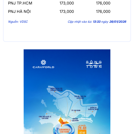
PNJ TP.HCM
173,000
176,000
PNJ HÀ NỘI
173,000
176,000
Nguồn: VDSC
Cập nhật vào lúc
13:33
ngày
26/01/2026