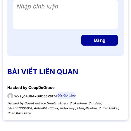
Nhập bình luận
Đăng
BÀI VIẾT LIÊN QUAN
Hacked by CoupDeGrace
60s Giá vàng
w2s_ca86476dbcc2
01:09
Hacked by CoupDeGrace Greetz: Hmei7, BrokenPipe, SimSimi,
L4663r666h05t, AntonKil, d3b~x, Index Php, Mdn_Newbie, Sultan Haikal,
Brian Kamikaze