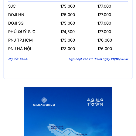
SJC
175,000
177,000
DOJI HN
175,000
177,000
DOJI SG
175,000
177,000
PHÚ QUÝ SJC
174,500
177,000
PNJ TP.HCM
173,000
176,000
PNJ HÀ NỘI
173,000
176,000
Nguồn: VDSC
Cập nhật vào lúc
13:33
ngày
26/01/2026