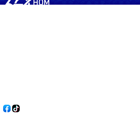
60shomnay.vn là trang mạng xã hội
chia sẻ thông tin hữu ích về xu hướng
tài chính, kinh doanh
Thông Tin
Điều khoản sử dụng
Quy Định Viết Bài
Liên hệ
Quảng cáo
60s Tài chính
60s Kinh doanh