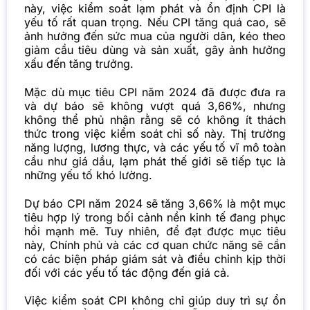
này, việc kiểm soát lạm phát và ổn định CPI là
yếu tố rất quan trọng. Nếu CPI tăng quá cao, sẽ
ảnh hưởng đến sức mua của người dân, kéo theo
giảm cầu tiêu dùng và sản xuất, gây ảnh hưởng
xấu đến tăng trưởng.
Mặc dù mục tiêu CPI năm 2024 đã được đưa ra
và dự báo sẽ không vượt quá 3,66%, nhưng
không thể phủ nhận rằng sẽ có không ít thách
thức trong việc kiểm soát chỉ số này. Thị trường
năng lượng, lương thực, và các yếu tố vĩ mô toàn
cầu như giá dầu, lạm phát thế giới sẽ tiếp tục là
những yếu tố khó lường.
Dự báo CPI năm 2024 sẽ tăng 3,66% là một mục
tiêu hợp lý trong bối cảnh nền kinh tế đang phục
hồi mạnh mẽ. Tuy nhiên, để đạt được mục tiêu
này, Chính phủ và các cơ quan chức năng sẽ cần
có các biện pháp giám sát và điều chỉnh kịp thời
đối với các yếu tố tác động đến giá cả.
Việc kiểm soát CPI không chỉ giúp duy trì sự ổn