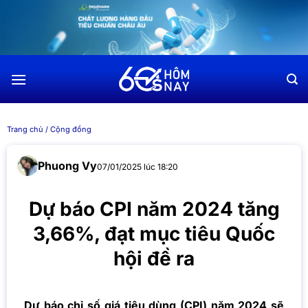
Chuyển
đến
nội
dung
Trang chủ
/
Cộng đồng
Phuong Vy
07/01/2025 lúc 18:20
Dự báo CPI năm 2024 tăng
3,66%, đạt mục tiêu Quốc
hội đề ra
Dự báo chỉ số giá tiêu dùng (CPI) năm 2024 sẽ