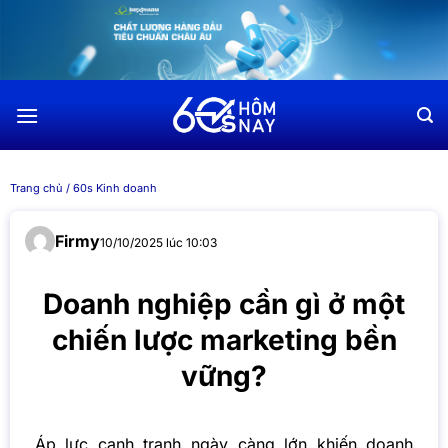
Chuyển
đến
nội
dung
Trang chủ
/
60s Kinh doanh
Firmy
10/10/2025 lúc 10:03
Doanh nghiệp cần gì ở một
chiến lược marketing bền
vững?
Áp lực cạnh tranh ngày càng lớn khiến doanh