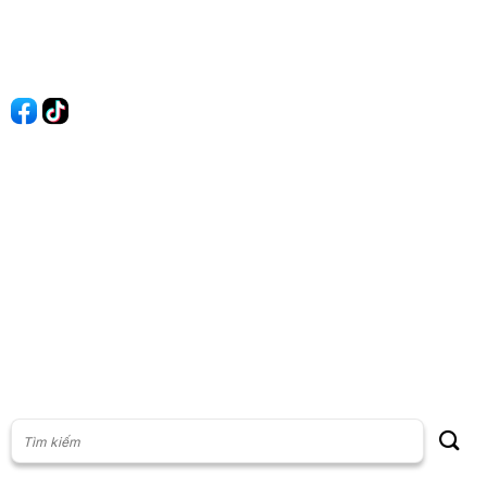
Liên hệ
Quảng cáo
60s Tài chính
60s Kinh doanh
60s Thị trường
60s Chứng khoán
Cộng đồng