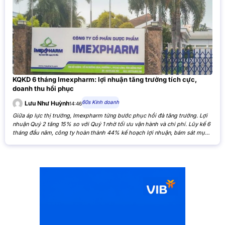
KQKD 6 tháng Imexpharm: lợi nhuận tăng trưởng tích cực,
doanh thu hồi phục
60s Kinh doanh
Lưu Như Huỳnh
14:46
Giữa áp lực thị trường, Imexpharm từng bước phục hồi đà tăng trưởng. Lợi
nhuận Quý 2 tăng 15% so với Quý 1 nhờ tối ưu vận hành và chi phí. Lũy kế 6
tháng đầu năm, công ty hoàn thành 44% kế hoạch lợi nhuận, bám sát mục
tiêu cả năm. Theo Báo cáo