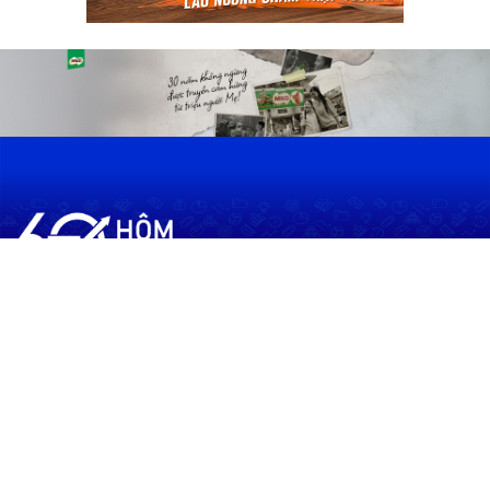
60shomnay.vn là trang mạng xã hội
chia sẻ thông tin hữu ích về xu hướng
tài chính, kinh doanh
Thông Tin
Điều khoản sử dụng
Quy Định Viết Bài