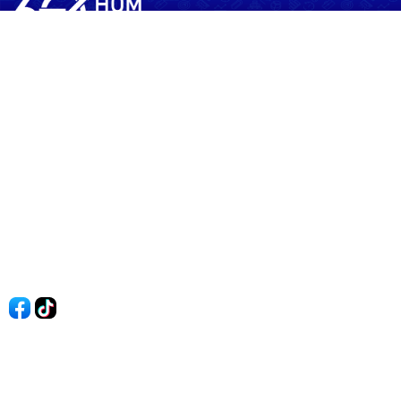
60shomnay.vn là trang mạng xã hội
chia sẻ thông tin hữu ích về xu hướng
tài chính, kinh doanh
Thông Tin
Điều khoản sử dụng
Quy Định Viết Bài
Liên hệ
Quảng cáo
60s Tài chính
60s Kinh doanh