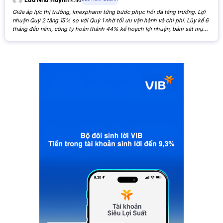
Giữa áp lực thị trường, Imexpharm từng bước phục hồi đà tăng trưởng. Lợi
nhuận Quý 2 tăng 15% so với Quý 1 nhờ tối ưu vận hành và chi phí. Lũy kế 6
tháng đầu năm, công ty hoàn thành 44% kế hoạch lợi nhuận, bám sát mục
tiêu cả năm. Theo Báo cáo