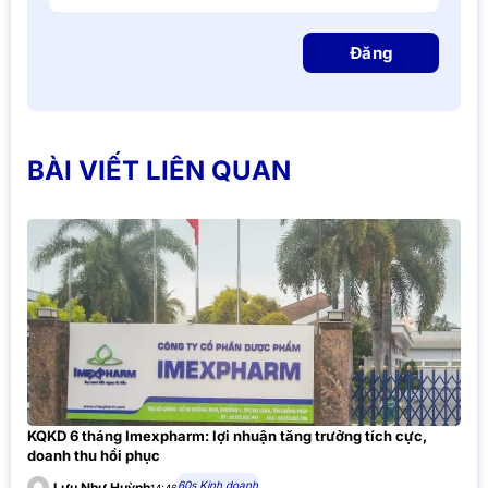
Đăng
BÀI VIẾT LIÊN QUAN
KQKD 6 tháng Imexpharm: lợi nhuận tăng trưởng tích cực,
doanh thu hồi phục
60s Kinh doanh
Lưu Như Huỳnh
14:46