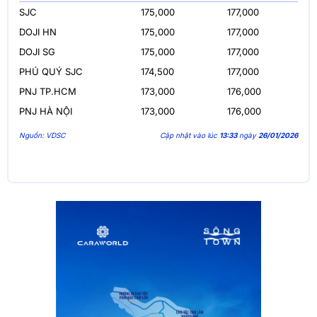
SJC
175,000
177,000
DOJI HN
175,000
177,000
DOJI SG
175,000
177,000
PHÚ QUÝ SJC
174,500
177,000
PNJ TP.HCM
173,000
176,000
PNJ HÀ NỘI
173,000
176,000
Nguồn: VDSC
Cập nhật vào lúc
13:33
ngày
26/01/2026