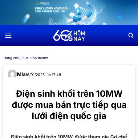
Chuyển
đến
nội
dung
Trang chủ
/
60s Kinh doanh
Mia
16/01/2025 lúc 17:48
Điện sinh khối trên 10MW
được mua bán trực tiếp qua
lưới điện quốc gia
Điện sinh khối trên 10MW được tham gia Cơ chế