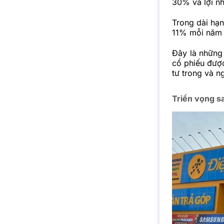
30% và lợi n
Trong dài hạn
11% mỗi năm 
Đây là những
cổ phiếu đượ
tư trong và n
Triển vọng s