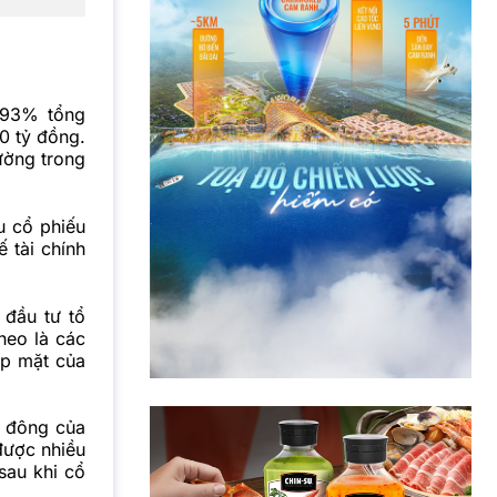
 93% tổng
0 tỷ đồng.
ường trong
u cổ phiếu
 tài chính
đầu tư tổ
heo là các
óp mặt của
ổ đông của
được nhiều
sau khi cổ