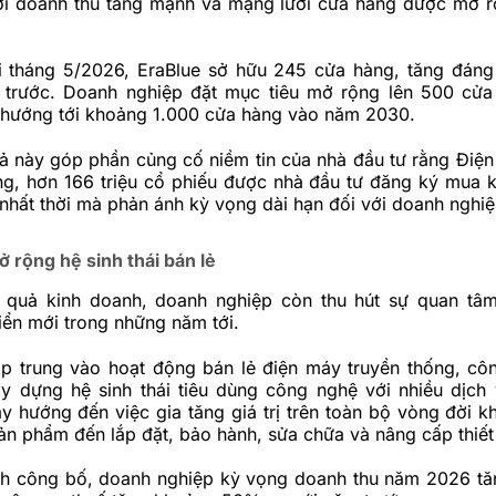
ới doanh thu tăng mạnh và mạng lưới cửa hàng được mở 
i tháng 5/2026, EraBlue sở hữu 245 cửa hàng, tăng đáng
trước. Doanh nghiệp đặt mục tiêu mở rộng lên 500 cửa
hướng tới khoảng 1.000 cửa hàng vào năm 2030.
ả này góp phần củng cố niềm tin của nhà đầu tư rằng Điệ
ng, hơn 166 triệu cổ phiếu được nhà đầu tư đăng ký mua 
 nhất thời mà phản ánh kỳ vọng dài hạn đối với doanh nghiệ
 rộng hệ sinh thái bán lẻ
 quả kinh doanh, doanh nghiệp còn thu hút sự quan tâ
iển mới trong những năm tới.
tập trung vào hoạt động bán lẻ điện máy truyền thống, cô
y dựng hệ sinh thái tiêu dùng công nghệ với nhiều dịch 
y hướng đến việc gia tăng giá trị trên toàn bộ vòng đời k
n phẩm đến lắp đặt, bảo hành, sửa chữa và nâng cấp thiết 
h công bố, doanh nghiệp kỳ vọng doanh thu năm 2026 t