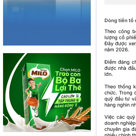
Dòng tiền tổ
Theo công bố
lượng cổ phiế
Đây được xem 
năm 2026.
Điểm đáng ch
được nhà đầu
lớn.
Theo thống k
chức. Trong đ
quỹ đầu tư v
hàng nghìn nh
Việc các quỹ
doanh nghiệp 
chuyên gia đá
phiếu chính t