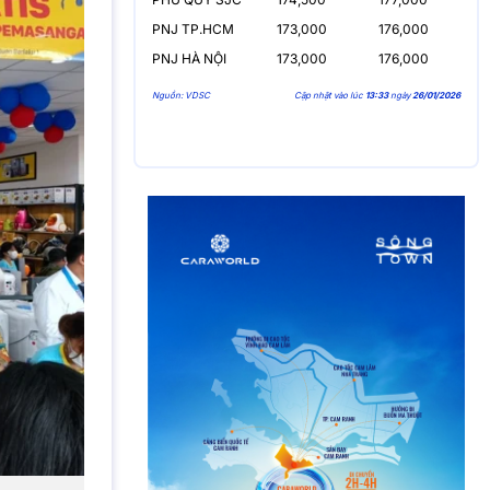
PNJ TP.HCM
173,000
176,000
PNJ HÀ NỘI
173,000
176,000
Nguồn: VDSC
Cập nhật vào lúc
13:33
ngày
26/01/2026