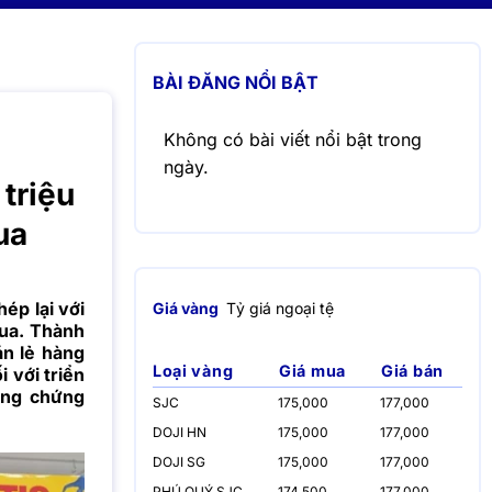
BÀI ĐĂNG NỔI BẬT
Không có bài viết nổi bật trong
ngày.
triệu
ua
ép lại với
Giá vàng
Tỷ giá ngoại tệ
mua. Thành
án lẻ hàng
Loại vàng
Giá mua
Giá bán
 với triển
ờng chứng
SJC
175,000
177,000
DOJI HN
175,000
177,000
DOJI SG
175,000
177,000
PHÚ QUÝ SJC
174,500
177,000