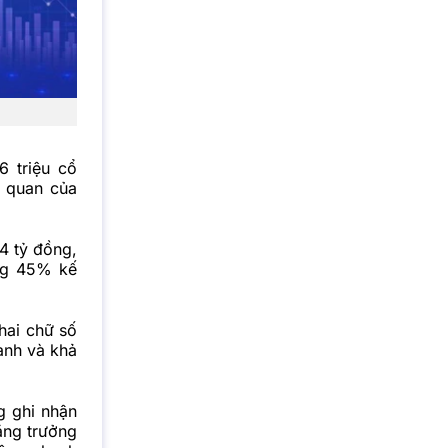
6 triệu cổ
ả quan của
4 tỷ đồng,
ng 45% kế
hai chữ số
ành và khả
g ghi nhận
tăng trưởng