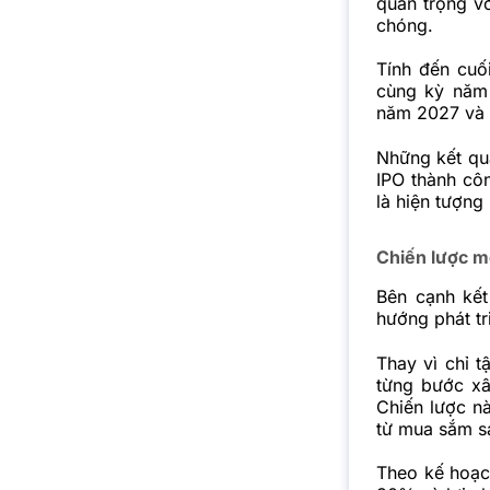
quan trọng v
chóng.
Tính đến cuố
cùng kỳ năm 
năm 2027 và 
Những kết qu
IPO thành cô
là hiện tượng
Chiến lược mở
Bên cạnh kết
hướng phát tr
Thay vì chỉ 
từng bước xâ
Chiến lược nà
từ mua sắm sả
Theo kế hoạc