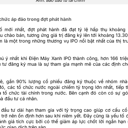
Ảnh: Báo đầu tư tài chính
 chức áp đảo trong đợt phát hành
 mới nhất, đợt phát hành đã đạt tỷ lệ hấp thụ khoảng
u chào bán, tương ứng giá trị đăng ký lên tới khoảng 13.30
là một trong những thương vụ IPO nổi bật nhất của thị tr
ú ý nhất khi Điện Máy Xanh IPO thành công, hơn 166 triệ
 tư đăng ký mua là sự tham gia mạnh mẽ của các định chế
ê, gần 90% lượng cổ phiếu đăng ký thuộc về nhóm nhà 
ó, các tổ chức nước ngoài chiếm tỷ trọng lớn nhất, tiếp t
à tổ chức tài chính trong nước. Bên cạnh đó còn có sự g
à đầu tư cá nhân.
 đầu tư dài hạn tham gia với tỷ trọng cao giúp cơ cấu c
trở nên ổn định hơn sau khi niêm yết. Đây cũng là yếu tố 
nh giá tích cực bởi có thể giảm áp lực chốt lời ngắn hạn 
hức giao dịch trên sàn.