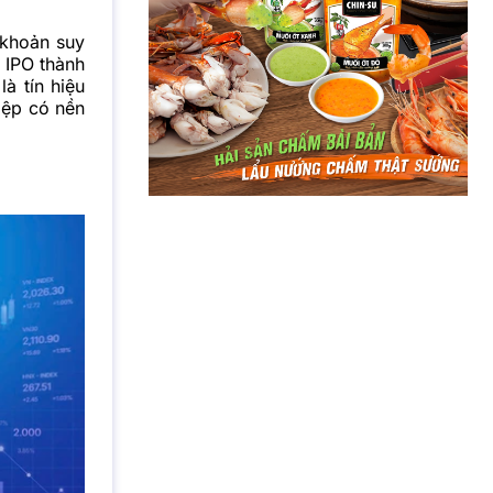
 khoản suy
 IPO thành
à tín hiệu
iệp có nền