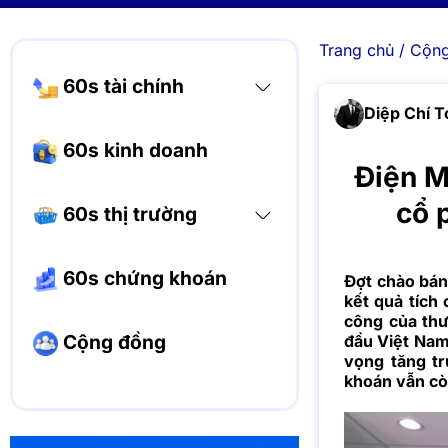
Trang chủ
/
Cộng
60s tài chính
Diệp Chí T
60s kinh doanh
Điện M
cổ 
60s thị trường
60s chứng khoán
Đợt chào bán
kết quả tích
công của thư
Cộng đồng
đầu Việt Nam
vọng tăng tr
khoán vẫn cò