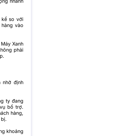
rộng nhanh
 kể so với
 hàng vào
n Máy Xanh
không phải
p.
m nhờ định
ng ty đang
vụ bổ trợ.
hách hàng,
bị.
ăng khoảng