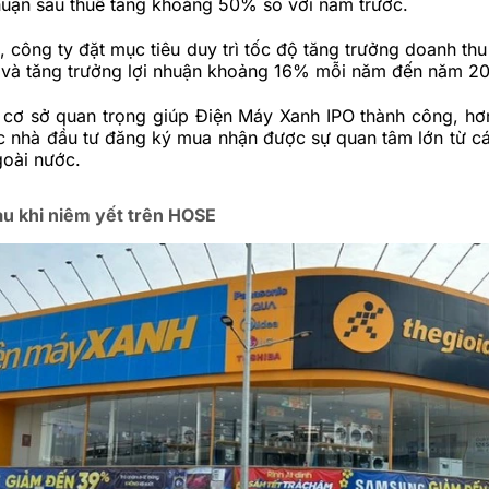
huận sau thuế tăng khoảng 50% so với năm trước.
, công ty đặt mục tiêu duy trì tốc độ tăng trưởng doanh th
và tăng trưởng lợi nhuận khoảng 16% mỗi năm đến năm 2
 cơ sở quan trọng giúp Điện Máy Xanh IPO thành công, hơn
c nhà đầu tư đăng ký mua nhận được sự quan tâm lớn từ c
goài nước.
au khi niêm yết trên HOSE