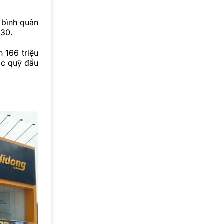
u bình quân
030.
 166 triệu
ác quỹ đầu