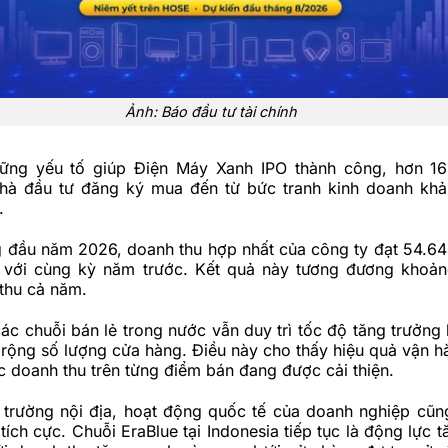
Ảnh: Báo đầu tư tài chính
hững yếu tố giúp Điện Máy Xanh
IPO
thành công, hơn 16
hà đầu tư đăng ký mua đến từ bức tranh kinh doanh kh
.
g đầu năm 2026, doanh thu hợp nhất của công ty đạt 54.64
 với cùng kỳ năm trước. Kết quả này tương đương khoả
thu cả năm.
ác chuỗi bán lẻ trong nước vẫn duy trì tốc độ tăng trưởng 
rộng số lượng cửa hàng. Điều này cho thấy hiệu quả vận h
c doanh thu trên từng điểm bán đang được cải thiện.
ị trường nội địa, hoạt động quốc tế của doanh nghiệp cũn
 tích cực. Chuỗi EraBlue tại Indonesia tiếp tục là động lực 