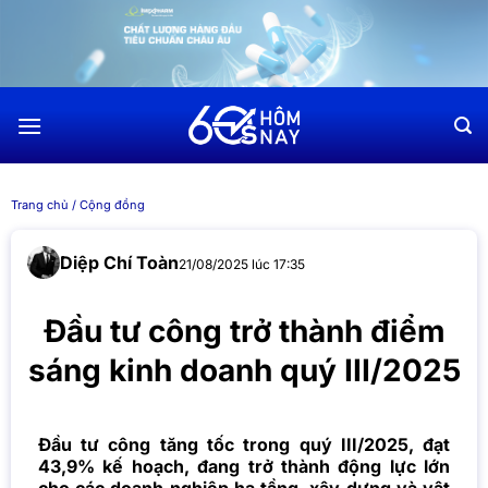
Chuyển
đến
nội
dung
Trang chủ
/
Cộng đồng
Diệp Chí Toàn
21/08/2025 lúc 17:35
Đầu tư công trở thành điểm
sáng kinh doanh quý III/2025
Đầu tư công tăng tốc trong quý III/2025, đạt
43,9% kế hoạch, đang trở thành động lực lớn