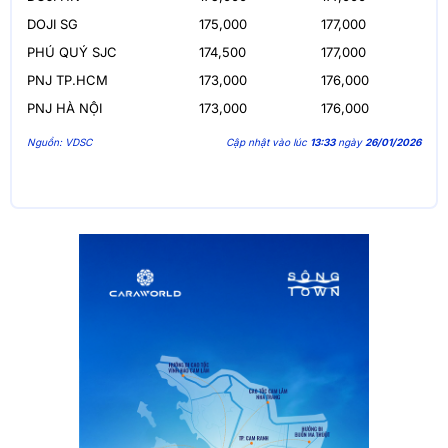
DOJI SG
175,000
177,000
PHÚ QUÝ SJC
174,500
177,000
PNJ TP.HCM
173,000
176,000
PNJ HÀ NỘI
173,000
176,000
Nguồn: VDSC
Cập nhật vào lúc
13:33
ngày
26/01/2026