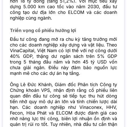
hơn 18 tỷ đồng (tăng 51,2%). Với mục tiêu xây
dựng 5.000 km cao tốc vào năm 2030, đầu tư
công tạo dư địa lớn cho ELCOM và các doanh
nghiệp cùng ngành.
Triển vọng cổ phiếu hưởng lợi
Đầu tư công đang mở ra chu kỳ tăng trưởng mới
cho các doanh nghiệp xây dựng và vật liệu. Theo
VinaCapital, Việt Nam có lợi thế với nợ công dưới
40% GDP, thặng dư ngân sách trên 5% GDP
trong 5 tháng đầu năm và hơn 45 tỷ USD vốn
chưa giải ngân. Điều này đảm bảo nguồn lực
mạnh mẽ cho các dự án hạ tầng.
Ông Lê Đức Khánh, Giám đốc Phân tích Công ty
Chứng khoán
VPS, nhận định rằng cổ phiếu liên
quan đến đầu tư công sẽ tiếp tục thu hút dòng
tiền nhờ quy mô dự án lớn và tính chiến lược dài
hạn. Các doanh nghiệp như Vinaconex, HHV,
Fecon, Hòa Phát và ELCOM được đánh giá cao
nhờ năng lực thi công, biên lợi nhuận ổn định và
quản trị rủi ro tốt. Tuy nhiên, nhà đầu tư cần thận