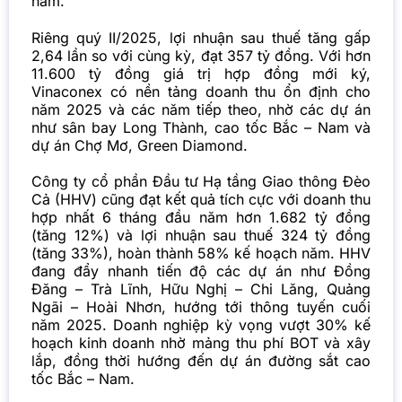
năm.
Riêng quý II/2025, lợi nhuận sau thuế tăng gấp
2,64 lần so với cùng kỳ, đạt 357 tỷ đồng. Với hơn
11.600 tỷ đồng giá trị hợp đồng mới ký,
Vinaconex có nền tảng doanh thu ổn định cho
năm 2025 và các năm tiếp theo, nhờ các dự án
như sân bay Long Thành, cao tốc Bắc – Nam và
dự án Chợ Mơ, Green Diamond.
Công ty cổ phần Đầu tư Hạ tầng Giao thông Đèo
Cả (HHV) cũng đạt kết quả tích cực với doanh thu
hợp nhất 6 tháng đầu năm hơn 1.682 tỷ đồng
(tăng 12%) và lợi nhuận sau thuế 324 tỷ đồng
(tăng 33%), hoàn thành 58% kế hoạch năm. HHV
đang đẩy nhanh tiến độ các dự án như Đồng
Đăng – Trà Lĩnh, Hữu Nghị – Chi Lăng, Quảng
Ngãi – Hoài Nhơn, hướng tới thông tuyến cuối
năm 2025. Doanh nghiệp kỳ vọng vượt 30% kế
hoạch kinh doanh nhờ mảng thu phí BOT và xây
lắp, đồng thời hướng đến dự án đường sắt cao
tốc Bắc – Nam.