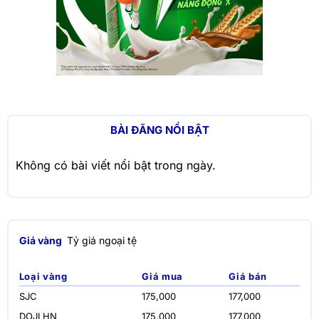
BÀI ĐĂNG NỔI BẬT
Không có bài viết nổi bật trong ngày.
Giá vàng
Tỷ giá ngoại tệ
Loại vàng
Giá mua
Giá bán
SJC
175,000
177,000
DOJI HN
175,000
177,000