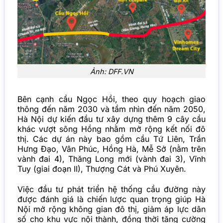
Ảnh: DFF.VN
Bên cạnh cầu Ngọc Hồi, theo quy hoạch giao
thông đến năm 2030 và tầm nhìn đến năm 2050,
Hà Nội dự kiến đầu tư xây dựng thêm 9 cây cầu
khác vượt sông Hồng nhằm mở rộng kết nối đô
thị. Các dự án này bao gồm cầu Tứ Liên, Trần
Hưng Đạo, Vân Phúc, Hồng Hà, Mễ Sở (nằm trên
vành đai 4), Thăng Long mới (vành đai 3), Vĩnh
Tuy (giai đoạn II), Thượng Cát và Phú Xuyên.
Việc đầu tư phát triển hệ thống cầu đường này
được đánh giá là chiến lược quan trọng giúp Hà
Nội mở rộng không gian đô thị, giảm áp lực dân
số cho khu vực nội thành, đồng thời tăng cường