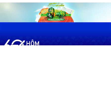
60shomnay.vn là trang mạng xã hội
chia sẻ thông tin hữu ích về xu hướng
tài chính, kinh doanh
Thông Tin
Điều khoản sử dụng
Quy Định Viết Bài
Liên hệ