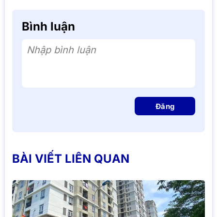
Bình luận
Nhập bình luận
Đăng
BÀI VIẾT LIÊN QUAN