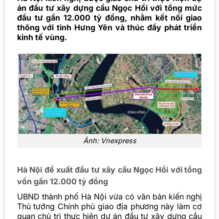
án đầu tư xây dựng cầu Ngọc Hồi với tổng mức
đầu tư gần 12.000 tỷ đồng, nhằm kết nối giao
thông với tỉnh Hưng Yên và thúc đẩy phát triển
kinh tế vùng.
Ảnh: Vnexpress
Hà Nội đề xuất đầu tư xây cầu Ngọc Hồi với tổng
vốn gần 12.000 tỷ đồng
UBND thành phố Hà Nội vừa có văn bản kiến nghị
Thủ tướng Chính phủ giao địa phương này làm cơ
quan chủ trì thực hiện dự án đầu tư xây dựng cầu