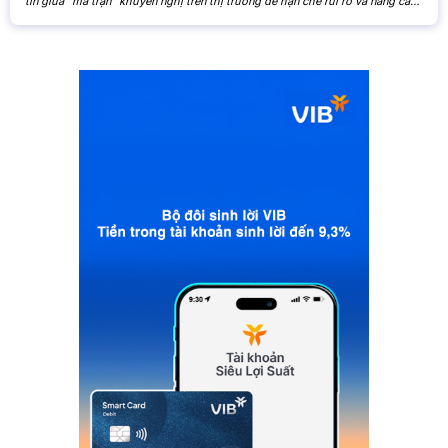
tin giữa “ma trận” khuyến nghị trên thị trường để hạn chế rủi ro và nâng cao
hiệu quả đầu tư. Khi các nhận