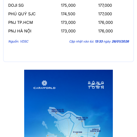
DOJI SG
175,000
177,000
PHÚ QUÝ SJC
174,500
177,000
PNJ TP.HCM
173,000
176,000
PNJ HÀ NỘI
173,000
176,000
Nguồn: VDSC
Cập nhật vào lúc
13:33
ngày
26/01/2026