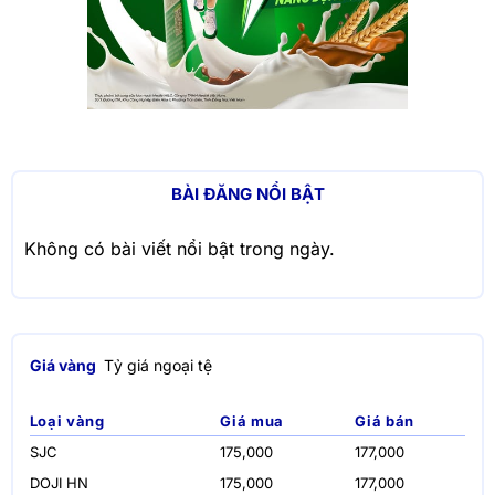
BÀI ĐĂNG NỔI BẬT
Không có bài viết nổi bật trong ngày.
Giá vàng
Tỷ giá ngoại tệ
Loại vàng
Giá mua
Giá bán
SJC
175,000
177,000
DOJI HN
175,000
177,000