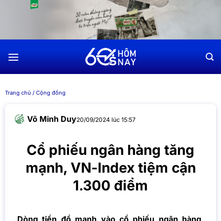
Chuyển
đến
nội
dung
Trang chủ
/
Cộng đồng
Võ Minh Duy
20/09/2024 lúc 15:57
Cổ phiếu ngân hàng tăng
mạnh, VN-Index tiệm cận
1.300 điểm
Dòng tiền đổ mạnh vào cổ phiếu ngân hàng,