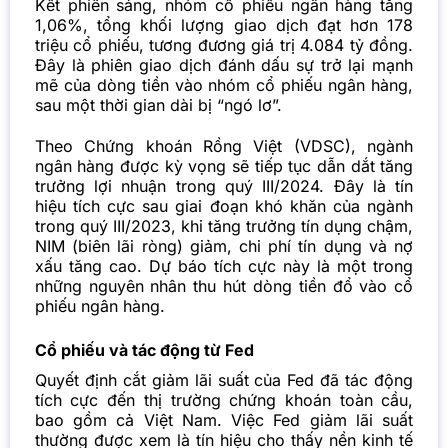
Kết phiên sáng, nhóm cổ phiếu ngân hàng tăng
1,06%, tổng khối lượng giao dịch đạt hơn 178
triệu cổ phiếu, tương đương giá trị 4.084 tỷ đồng.
Đây là phiên giao dịch đánh dấu sự trở lại mạnh
mẽ của dòng tiền vào nhóm cổ phiếu ngân hàng,
sau một thời gian dài bị “ngó lơ”.
Theo Chứng khoán Rồng Việt (VDSC), ngành
ngân hàng được kỳ vọng sẽ tiếp tục dẫn dắt tăng
trưởng lợi nhuận trong quý III/2024. Đây là tín
hiệu tích cực sau giai đoạn khó khăn của ngành
trong quý III/2023, khi tăng trưởng tín dụng chậm,
NIM (biên lãi ròng) giảm, chi phí tín dụng và nợ
xấu tăng cao. Dự báo tích cực này là một trong
những nguyên nhân thu hút dòng tiền đổ vào cổ
phiếu ngân hàng.
Cổ phiếu và tác động từ Fed
Quyết định cắt giảm lãi suất của
Fed
đã tác động
tích cực đến thị trường chứng khoán toàn cầu,
bao gồm cả Việt Nam. Việc Fed giảm lãi suất
thường được xem là tín hiệu cho thấy nền kinh tế