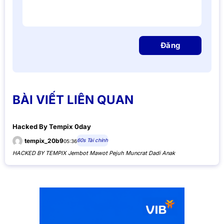
Đăng
BÀI VIẾT LIÊN QUAN
Hacked By Tempix 0day
60s Tài chính
tempix_20b9
05:36
HACKED BY TEMPIX Jembot Mawot Pejuh Muncrat Dadi Anak