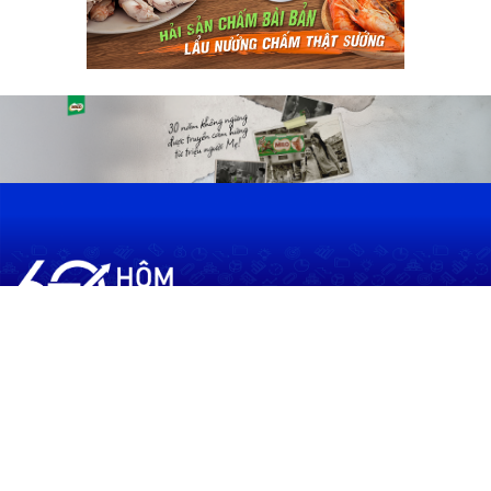
60shomnay.vn là trang mạng xã hội
chia sẻ thông tin hữu ích về xu hướng
tài chính, kinh doanh
Thông Tin
Điều khoản sử dụng