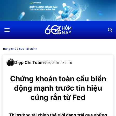
Chuyển
đến
nội
dung
Trang chủ
/
60s Tài chính
Diệp Chí Toàn
18/06/2026 lúc 11:29
Chứng khoán toàn cầu biến
động mạnh trước tín hiệu
cứng rắn từ Fed
Thị trường tài chính thế giới đang trải qua những