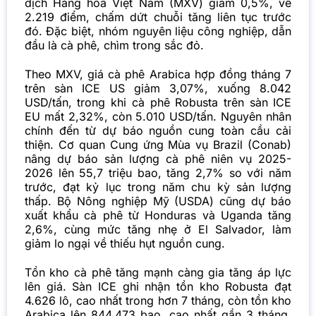
dịch Hàng hóa Việt Nam (MXV) giảm 0,5%, về
2.219 điểm, chấm dứt chuỗi tăng liên tục trước
đó. Đặc biệt, nhóm nguyên liệu công nghiệp, dẫn
đầu là cà phê, chìm trong sắc đỏ.
Theo MXV, giá cà phê Arabica hợp đồng tháng 7
trên sàn ICE US giảm 3,07%, xuống 8.042
USD/tấn, trong khi cà phê Robusta trên sàn ICE
EU mất 2,32%, còn 5.010 USD/tấn. Nguyên nhân
chính đến từ dự báo nguồn cung toàn cầu cải
thiện. Cơ quan Cung ứng Mùa vụ Brazil (Conab)
nâng dự báo sản lượng cà phê niên vụ 2025-
2026 lên 55,7 triệu bao, tăng 2,7% so với năm
trước, đạt kỷ lục trong năm chu kỳ sản lượng
thấp. Bộ Nông nghiệp Mỹ (USDA) cũng dự báo
xuất khẩu cà phê từ Honduras và Uganda tăng
2,6%, cùng mức tăng nhẹ ở El Salvador, làm
giảm lo ngại về thiếu hụt nguồn cung.
Tồn kho cà phê tăng mạnh càng gia tăng áp lực
lên giá. Sàn ICE ghi nhận tồn kho Robusta đạt
4.626 lô, cao nhất trong hơn 7 tháng, còn tồn kho
Arabica lên 844.473 bao, cao nhất gần 3 tháng,