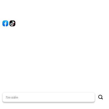
Liên hệ
Quảng cáo
60s Tài chính
60s Kinh doanh
60s Thị trường
60s Chứng khoán
Cộng đồng