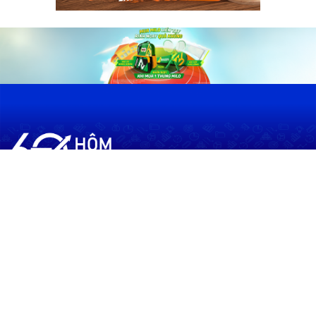
60shomnay.vn là trang mạng xã hội
chia sẻ thông tin hữu ích về xu hướng
tài chính, kinh doanh
Thông Tin
Điều khoản sử dụng
Quy Định Viết Bài