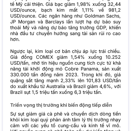
tế Mỹ cải thiện. Giá bạc giảm 1,98% xuống 32,44
USD/ounce, bạch kim mất 1,11% về 981,2
USD/ounce. Các ngân hàng như Goldman Sachs,
JP Morgan và Barclays lần lượt hạ dự báo suy
thoái Mỹ và nâng dự báo tăng trưởng GDP, khiến
nhà đầu tư chuyển hướng sang tài sản rủi ro cao
hơn.
Ngược lại, kim loại cơ bản chịu áp lực trái chiều.
Giá đồng COMEX giảm 1,54% xuống 10.252
USD/tấn, nhờ tín hiệu nguồn cung tích cực từ khả
năng tái khởi động mỏ Cobre Panama, sản xuất
330.000 tấn đồng năm 2023. Trong khi đó, giá
quặng sắt tăng mạnh 2,33% lên 101,83 USD/tấn
do xuất khẩu từ Australia và Brazil giảm 4,6%, với
Brazil sụt 1,5 triệu tấn xuống 6,3 triệu tấn.
Triển vọng thị trường khi biến động tiếp diễn
Sự sụt giảm giá cà phê và chuyển dịch dòng tiền
khỏi kim loại quý phản ánh tâm lý thị trường nhạy
cảm với các yếu tố cung-cầu và kinh tế vĩ mô.