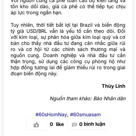
Với nguồn cung cà phê toàn cầu dự kiến tăng và
tồn kho dồi dào, giá cà phê có thể tiếp tục chịu
áp lực trong ngắn hạn.
Tuy nhiên, thời tiết bất lợi tại Brazil và biến động
tỷ giá USD/BRL vẫn là yếu tố cần theo dõi. Đối
với kim loại, sự phân hóa giữa kim loại quý và cơ
bản cho thấy nhà đầu tư đang cân nhắc giữa rủi
ro và cơ hội từ các chính sách thương mại và
nguồn cung. Doanh nghiệp và nhà đầu tư cần
thận trọng, sử dụng các công cụ phòng hộ như
hợp đồng tương lai để giảm thiểu rủi ro trong giai
đoạn biến động này.
Thùy Linh
Nguồn tham khảo:
Báo Nhân dân
#60sHomNay
,
#60smuasam
bình luận
0
0