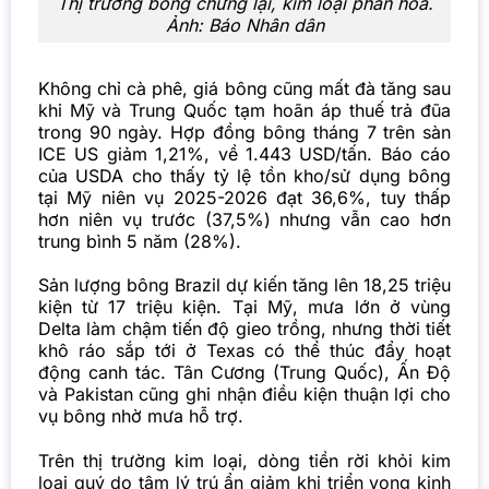
Thị trường bông chững lại, kim loại phân hóa.
Ảnh:
Báo Nhân dân
Không chỉ cà phê, giá bông cũng mất đà tăng sau
khi Mỹ và Trung Quốc tạm hoãn áp thuế trả đũa
trong 90 ngày. Hợp đồng bông tháng 7 trên sàn
ICE US giảm 1,21%, về 1.443 USD/tấn. Báo cáo
của USDA cho thấy tỷ lệ tồn kho/sử dụng bông
tại Mỹ niên vụ 2025-2026 đạt 36,6%, tuy thấp
hơn niên vụ trước (37,5%) nhưng vẫn cao hơn
trung bình 5 năm (28%).
Sản lượng bông Brazil dự kiến tăng lên 18,25 triệu
kiện từ 17 triệu kiện. Tại Mỹ, mưa lớn ở vùng
Delta làm chậm tiến độ gieo trồng, nhưng thời tiết
khô ráo sắp tới ở Texas có thể thúc đẩy hoạt
động canh tác. Tân Cương (Trung Quốc), Ấn Độ
và Pakistan cũng ghi nhận điều kiện thuận lợi cho
vụ bông nhờ mưa hỗ trợ.
Trên thị trường kim loại, dòng tiền rời khỏi kim
loại quý do tâm lý trú ẩn giảm khi triển vọng kinh