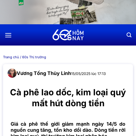
Chuyển
đến
nội
dung
Trang chủ
/
60s Thị trường
Vương Tống Thùy Linh
15/05/2025 lúc 17:13
Cà phê lao dốc, kim loại quý
mất hút dòng tiền
Giá cà phê thế giới giảm mạnh ngày 14/5 do
nguồn cung tăng, tồn kho dồi dào. Dòng tiền rời