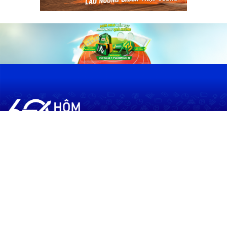
60shomnay.vn là trang mạng xã hội
chia sẻ thông tin hữu ích về xu hướng
tài chính, kinh doanh
Thông Tin
Điều khoản sử dụng
Quy Định Viết Bài