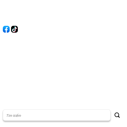
Liên hệ
Quảng cáo
60s Tài chính
60s Kinh doanh
60s Thị trường
60s Chứng khoán
Cộng đồng