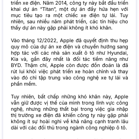
triển xe điện. Năm 2014, công ty này bắt đầu triển
khai dự án “Titan”, một dự án đầy hứa hẹn với
mục tiêu tạo ra một chiếc xe điện tự lái. Tuy
nhiên, sau nhiều năm phát triển, các tín hiệu cho
thấy dự án này gặp phải không ít khó khăn.
Vào tháng 12/2022, Apple đã quyết định thu hẹp
quy mô của dự án xe điện và chuyển hướng sang
hợp tác với các nhà sản xuất ô tô như Hyundai,
Kia và, gần đây nhất là đối tác tiềm năng như
BYD. Thậm chí, Apple còn được đồn đoán là đã
rút lui khỏi việc phát triển xe hoàn chỉnh và thay
vào đó chỉ tập trung vào công nghệ xe tự lái và
phần mềm.
Tuy nhiên, bất chấp những khó khăn này, Apple
vẫn giữ được vị thế của mình trong lĩnh vực công
nghệ, nhưng những thất bại trong việc gia nhập
thị trường xe điện đã khiến công ty này gặp phải
không ít sự hoài nghi về khả năng cạnh tranh lâu
dài với các đối thủ trong ngành công nghiệp ô tô.