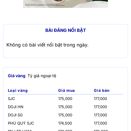
BÀI ĐĂNG NỔI BẬT
Không có bài viết nổi bật trong ngày.
Giá vàng
Tỷ giá ngoại tệ
Loại vàng
Giá mua
Giá bán
SJC
175,000
177,000
DOJI HN
175,000
177,000
DOJI SG
175,000
177,000
PHÚ QUÝ SJC
174,500
177,000