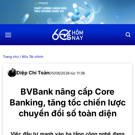
Chuyển
đến
nội
dung
Trang chủ
/
60s Tài chính
Diệp Chí Toàn
05/06/2026 lúc 11:38
BVBank nâng cấp Core
Banking, tăng tốc chiến lược
chuyển đổi số toàn diện
Việc đầu tư mạnh vào hạ tầng công nghệ đang