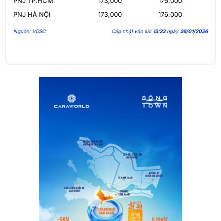
PNJ TP.HCM
173,000
176,000
PNJ HÀ NỘI
173,000
176,000
Nguồn: VDSC
Cập nhật vào lúc
13:33
ngày
26/01/2026