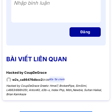
Nhập bình luận
Đăng
BÀI VIẾT LIÊN QUAN
Hacked by CoupDeGrace
60s Tài chính
w2s_ca86476dbcc2
01:09
Hacked by CoupDeGrace Greetz: Hmei7, BrokenPipe, SimSimi,
L4663r666h05t, AntonKil, d3b~x, Index Php, Mdn_Newbie, Sultan Haikal,
Brian Kamikaze