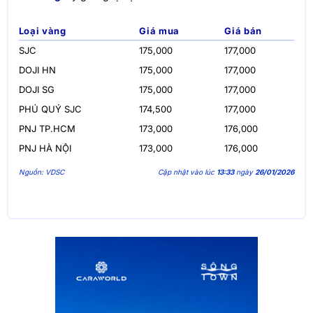
Loại vàng
Giá mua
Giá bán
SJC
175,000
177,000
DOJI HN
175,000
177,000
DOJI SG
175,000
177,000
PHÚ QUÝ SJC
174,500
177,000
PNJ TP.HCM
173,000
176,000
PNJ HÀ NỘI
173,000
176,000
Nguồn: VDSC
Cập nhật vào lúc
13:33
ngày
26/01/2026