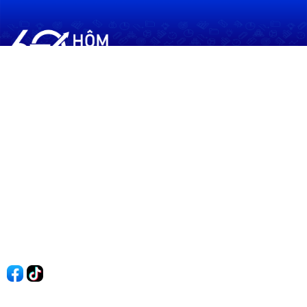
60shomnay.vn là trang mạng xã hội
chia sẻ thông tin hữu ích về xu hướng
tài chính, kinh doanh
Thông Tin
Điều khoản sử dụng
Quy Định Viết Bài
Liên hệ
Quảng cáo
60s Tài chính