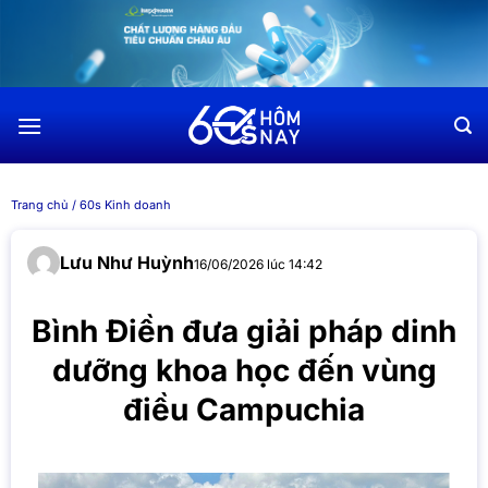
Chuyển
đến
nội
dung
Trang chủ
/
60s Kinh doanh
Lưu Như Huỳnh
16/06/2026 lúc 14:42
Bình Điền đưa giải pháp dinh
dưỡng khoa học đến vùng
điều Campuchia