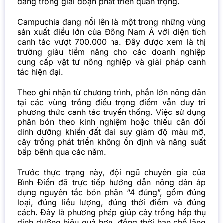
đang trong giai đoạn phát triển quan trọng.
Campuchia đang nổi lên là một trong những vùng
sản xuất điều lớn của Đông Nam Á với diện tích
canh tác vượt 700.000 ha. Đây được xem là thị
trường giàu tiềm năng cho các doanh nghiệp
cung cấp vật tư nông nghiệp và giải pháp canh
tác hiện đại.
Theo ghi nhận từ chương trình, phần lớn nông dân
tại các vùng trồng điều trọng điểm vẫn duy trì
phương thức canh tác truyền thống. Việc sử dụng
phân bón theo kinh nghiệm hoặc thiếu cân đối
dinh dưỡng khiến đất đai suy giảm độ màu mỡ,
cây trồng phát triển không ổn định và năng suất
bấp bênh qua các năm.
Trước thực trạng này, đội ngũ chuyên gia của
Bình Điền đã trực tiếp hướng dẫn nông dân áp
dụng nguyên tắc bón phân “4 đúng”, gồm đúng
loại, đúng liều lượng, đúng thời điểm và đúng
cách. Đây là phương pháp giúp cây trồng hấp thụ
dinh dưỡng hiệu quả hơn, đồng thời hạn chế lãng