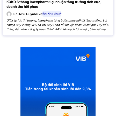
KQKD 6 tháng Imexpharm: lợi nhuận tăng trưởng tích cực,
doanh thu hồi phục
60s Kinh doanh
Lưu Như Huỳnh
14:46
Giữa áp lực thị trường, Imexpharm từng bước phục hồi đà tăng trưởng. Lợi
nhuận Quý 2 tăng 15% so với Quý 1 nhờ tối ưu vận hành và chi phí. Lũy kế 6
tháng đầu năm, công ty hoàn thành 44% kế hoạch lợi nhuận, bám sát mục
tiêu cả năm. Theo Báo cáo