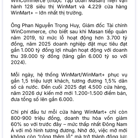
WinCommerce (thuộc Tập đoàn Masan) hiện vận
hành 128 siêu thị WinMart và 4.229 cửa hàng
WinMart+ – lớn nhất thị trường.
Ông Phan Nguyễn Trọng Huy, Giám đốc Tài chính
WinCommerce
, cho biết sau khi Masan tiếp quản
năm 2019, từ mức lỗ hoạt động hơn 3.700 tỷ
đồng, năm 2025 doanh nghiệp đặt mục tiêu đạt
gần 1.000 tỷ đồng lợi nhuận hoạt động với doanh
thu 39.000 tỷ đồng (tăng gần 6.000 tỷ so với
2024).
Mỗi ngày, hệ thống WinMart/WinMart+ phục vụ
gần 1,5 triệu lượt khách, tương đương 1,5% dân
số cả nước. Đến cuối 2025 đạt 4.500 cửa hàng,
năm 2026 dự kiến mở mới 1.200-1.500 điểm bán,
đưa tổng số lên gần 6.000.
Chi phí đầu tư mỗi cửa hàng WinMart+ chỉ còn
800-900 triệu đồng, doanh thu hòa vốn giảm
60% so với trước đây – mức thấp nhất Đông Nam
Á với mô hình tương đương. Nhờ đó, việc mở mới
không còn “cộng thêm lỗ” mà trở thành động lực