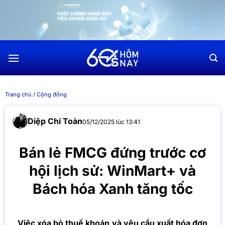
Chuyển
đến
nội
dung
Trang chủ
/
Cộng đồng
Diệp Chí Toàn
05/12/2025 lúc 13:41
Bán lẻ FMCG đứng trước cơ
hội lịch sử: WinMart+ và
Bách hóa Xanh tăng tốc
Việc xóa bỏ thuế khoán và yêu cầu xuất hóa đơn