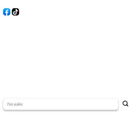
60s Tài chính
60s Kinh doanh
60s Thị trường
60s Chứng khoán
Cộng đồng
Giấy phép thiết lập Mạng xã hội số: 201/GP-BTTT, do Bộ thông
tin và Truyền thông cấp ngày 23/07/2024