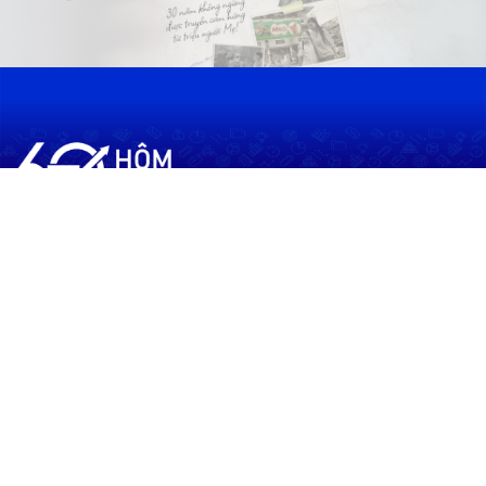
60shomnay.vn là trang mạng xã hội
chia sẻ thông tin hữu ích về xu hướng
tài chính, kinh doanh
Thông Tin
Điều khoản sử dụng
Quy Định Viết Bài
Liên hệ
Quảng cáo