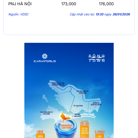
PNJ HÀ NỘI
173,000
176,000
Nguồn: VDSC
Cập nhật vào lúc
13:33
ngày
26/01/2026