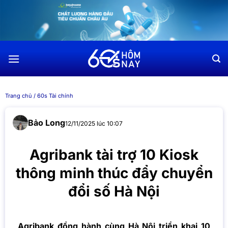
Chuyển
đến
nội
dung
Trang chủ
/
60s Tài chính
Bảo Long
12/11/2025 lúc 10:07
Agribank tài trợ 10 Kiosk
thông minh thúc đẩy chuyển
đổi số Hà Nội
Agribank đồng hành cùng Hà Nội triển khai 10