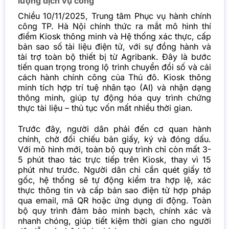
lượng dịch vụ công
Chiều 10/11/2025, Trung tâm Phục vụ hành chính
công TP. Hà Nội chính thức ra mắt mô hình thí
điểm Kiosk thông minh và Hệ thống xác thực, cấp
bản sao số tài liệu điện tử, với sự đồng hành và
tài trợ toàn bộ thiết bị từ Agribank. Đây là bước
tiến quan trọng trong lộ trình chuyển đổi số và cải
cách hành chính công của Thủ đô.
Kiosk thông
minh tích hợp trí tuệ nhân tạo (AI) và nhận dạng
thông minh, giúp tự động hóa quy trình chứng
thực tài liệu – thủ tục vốn mất nhiều thời gian.
Trước đây, người dân phải đến cơ quan hành
chính, chờ đối chiếu bản giấy, ký và đóng dấu.
Với mô hình mới, toàn bộ quy trình chỉ còn mất 3-
5 phút thao tác trực tiếp trên Kiosk, thay vì 15
phút như trước.
Người dân chỉ cần quét giấy tờ
gốc, hệ thống sẽ tự động kiểm tra hợp lệ, xác
thực thông tin và cấp bản sao điện tử hợp pháp
qua email, mã QR hoặc ứng dụng di động. Toàn
bộ quy trình đảm bảo minh bạch, chính xác và
nhanh chóng, giúp tiết kiệm thời gian cho người