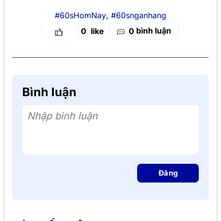
#60sHomNay
,
#60snganhang
bình luận
0
0
Bình luận
Nhập bình luận
Đăng