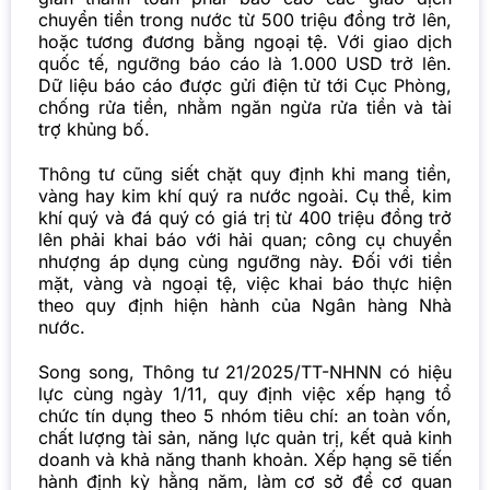
chuyển tiền trong nước từ 500 triệu đồng trở lên,
hoặc tương đương bằng ngoại tệ. Với giao dịch
quốc tế, ngưỡng báo cáo là 1.000 USD trở lên.
Dữ liệu báo cáo được gửi điện tử tới Cục Phòng,
chống rửa tiền, nhằm ngăn ngừa rửa tiền và tài
trợ khủng bố.
Thông tư cũng siết chặt quy định khi mang tiền,
vàng hay kim khí quý ra nước ngoài. Cụ thể, kim
khí quý và đá quý có giá trị từ 400 triệu đồng trở
lên phải khai báo với hải quan; công cụ chuyển
nhượng áp dụng cùng ngưỡng này. Đối với tiền
mặt, vàng và ngoại tệ, việc khai báo thực hiện
theo quy định hiện hành của Ngân hàng Nhà
nước.
Song song, Thông tư 21/2025/TT-NHNN có hiệu
lực cùng ngày 1/11, quy định việc xếp hạng tổ
chức tín dụng theo 5 nhóm tiêu chí: an toàn vốn,
chất lượng tài sản, năng lực quản trị, kết quả kinh
doanh và khả năng thanh khoản. Xếp hạng sẽ tiến
hành định kỳ hằng năm, làm cơ sở để cơ quan