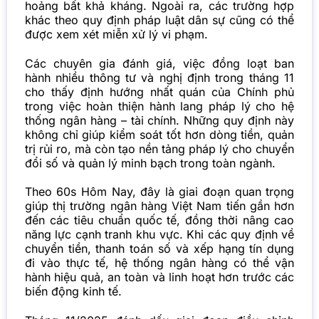
hoảng bất khả kháng. Ngoài ra, các trường hợp
khác theo quy định pháp luật dân sự cũng có thể
được xem xét miễn xử lý vi phạm.
Các chuyên gia đánh giá, việc đồng loạt ban
hành nhiều thông tư và nghị định trong tháng 11
cho thấy định hướng nhất quán của Chính phủ
trong việc hoàn thiện hành lang pháp lý cho hệ
thống ngân hàng – tài chính. Những quy định này
không chỉ giúp kiểm soát tốt hơn dòng tiền, quản
trị rủi ro, mà còn tạo nền tảng pháp lý cho chuyển
đổi số và quản lý minh bạch trong toàn ngành.
Theo 60s Hôm Nay, đây là giai đoạn quan trọng
giúp thị trường ngân hàng Việt Nam tiến gần hơn
đến các tiêu chuẩn quốc tế, đồng thời nâng cao
năng lực cạnh tranh khu vực. Khi các quy định về
chuyển tiền, thanh toán số và xếp hạng tín dụng
đi vào thực tế, hệ thống ngân hàng có thể vận
hành hiệu quả, an toàn và linh hoạt hơn trước các
biến động kinh tế.