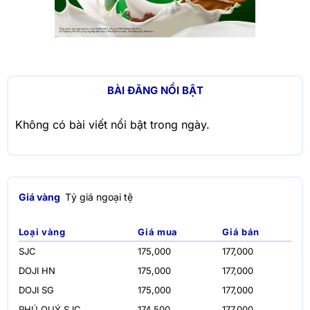
BÀI ĐĂNG NỔI BẬT
Không có bài viết nổi bật trong ngày.
Giá vàng
Tỷ giá ngoại tệ
Loại vàng
Giá mua
Giá bán
SJC
175,000
177,000
DOJI HN
175,000
177,000
DOJI SG
175,000
177,000
PHÚ QUÝ SJC
174,500
177,000