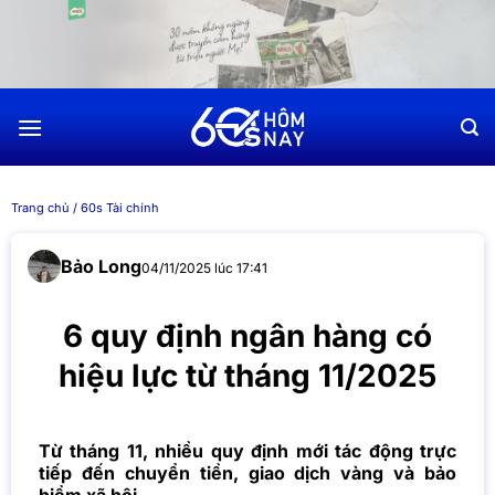
Chuyển
đến
nội
dung
Trang chủ
/
60s Tài chính
Bảo Long
04/11/2025 lúc 17:41
6 quy định ngân hàng có
hiệu lực từ tháng 11/2025
Từ tháng 11, nhiều quy định mới tác động trực
tiếp đến chuyển tiền, giao dịch vàng và bảo