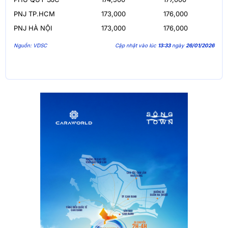
PNJ TP.HCM
173,000
176,000
PNJ HÀ NỘI
173,000
176,000
Nguồn: VDSC
Cập nhật vào lúc
13:33
ngày
26/01/2026